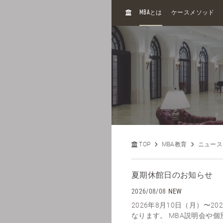
H
MBA
とは
ケースメソッド
O
M
E
TOP
MBA教育
ニュース
夏期休館日のお知らせ
2026/08/08
NEW
2026年8月10日（月）〜2
なります。 MBA説明会や