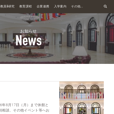
&
教員
研究
教育課程
企業連携
入学案内
その他...
お知らせ
News
026年8月17日（月）まで休館と
個別相談、その他イベント等へお