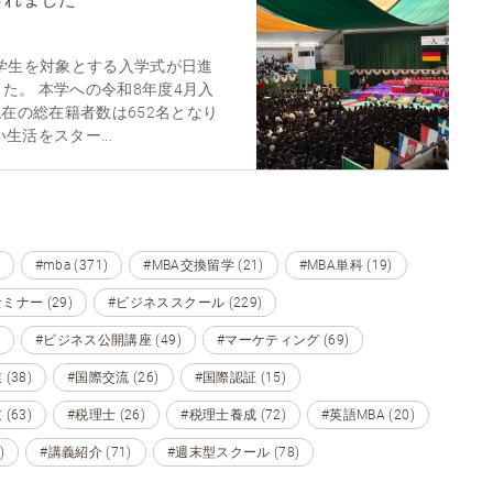
入学生を対象とする入学式が日進
た。 本学への令和8年度4月入
現在の総在籍者数は652名となり
生活をスター...
#mba (371)
#MBA交換留学 (21)
#MBA単科 (19)
ミナー (29)
#ビジネススクール (229)
#ビジネス公開講座 (49)
#マーケティング (69)
(38)
#国際交流 (26)
#国際認証 (15)
(63)
#税理士 (26)
#税理士養成 (72)
#英語MBA (20)
)
#講義紹介 (71)
#週末型スクール (78)