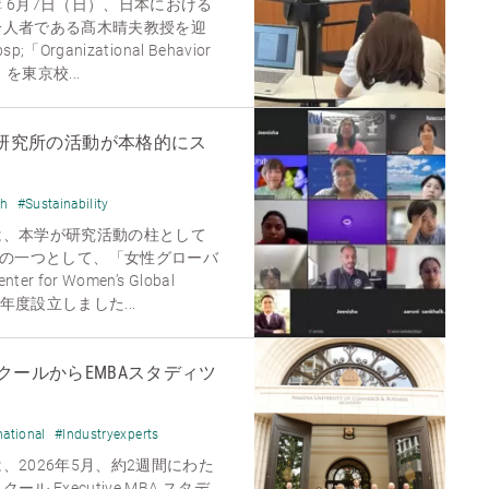
 6月7日（日）、日本における
一人者である髙木晴夫教授を迎
rganizational Behavior
- 」を東京校...
aership研究所の活動が本格的にス
ch
#Sustainability
は、本学が研究活動の柱として
aders」の一つとして、「女性グローバ
for Women’s Global
を昨年度設立しました...
ールからEMBAスタディツ
national
#Industryexperts
2026年5月、約2週間にわた
 Executive MBA スタデ