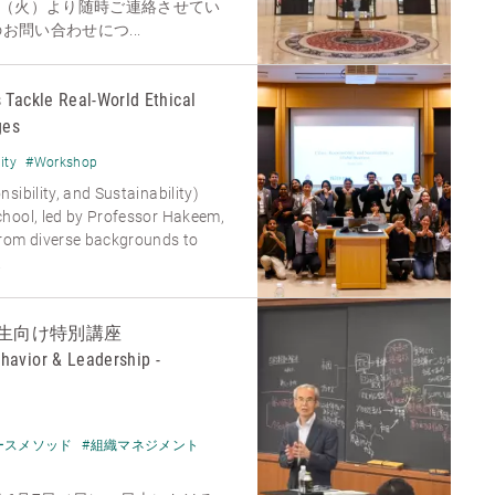
日（火）より随時ご連絡させてい
問い合わせにつ...
 Tackle Real-World Ethical
ges
ity
#Workshop
sibility, and Sustainability)
hool, led by Professor Hakeem,
from diverse backgrounds to
.
生向け特別講座
havior & Leadership -
ースメソッド
#組織マネジメント