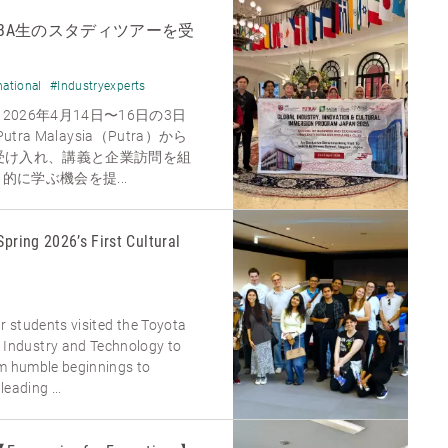
BA生のスタディツアーを受
national
#Industryexperts
026年4月14日〜16日の3日
utra Malaysia（Putra）から
受け入れ、講義と企業訪問を組
に学ぶ機会を提...
Spring 2026’s First Cultural
ur students visited the Toyota
ndustry and Technology to
om humble beginnings to
eading ...