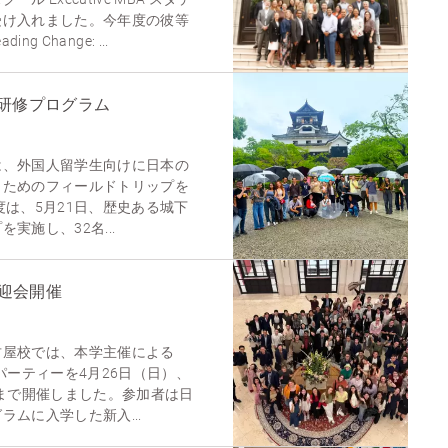
受け入れました。今年度の彼等
ng Change: ...
研修プログラム
は、外国人留学生向けに日本の
うためのフィールドトリップを
度は、5月21日、歴史ある城下
実施し、32名...
歓迎会開催
古屋校では、本学主催による
パーティーを4月26日（日）、
時まで開催しました。参加者は日
ムに入学した新入...