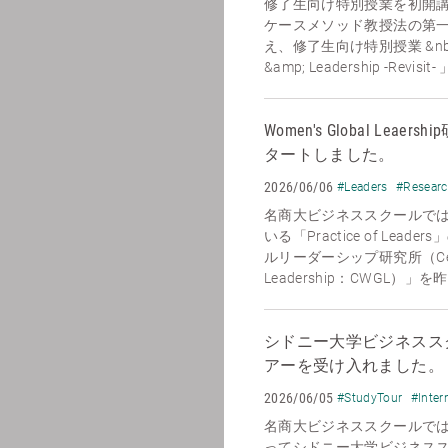
修了生向け特別授業を初開講
ケースメソッド教授法の第
え、修了生向け特別授業 &nbsp;「O
&amp; Leadership -Revisit
Women's Global Le
タートしました。
2026/06/06
#Leaders
#Resear
名商大ビジネススクールで
いる「Practice of Le
ルリーダーシップ研究所（Center 
Leadership：CWGL）」
シドニー大学ビジネススク
アーを受け入れました。
2026/06/05
#StudyTour
#Inter
名商大ビジネススクールでは、
ってシドニー大学ビジネススクール