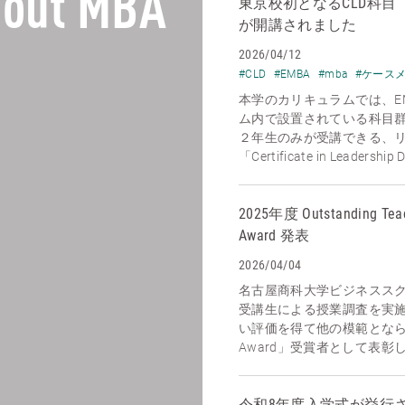
out MBA
東京校初となるCLD科目【Econo
が開講されました
2026/04/12
#CLD
#EMBA
#mba
#ケース
本学のカリキュラムでは、E
ム内で設置されている科目
２年生のみが受講できる、
「Certificate in Leadership 
2025年度 Outstanding Tea
Award 発表
2026/04/04
名古屋商科大学ビジネスス
受講生による授業調査を実
い評価を得て他の模範となられ
Award」受賞者として表彰し
令和8年度入学式が挙行