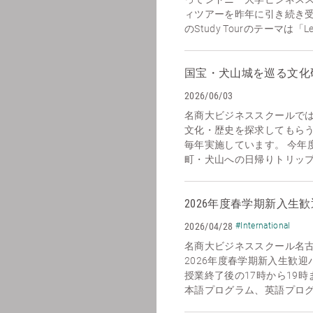
ィツアーを昨年に引き続き
のStudy Tourのテーマは「Leadi
国宝・犬山城を巡る文化
2026/06/03
名商大ビジネススクールで
文化・歴史を探求してもら
毎年実施しています。 今年
町・犬山への日帰りトリップを
2026年度春学期新入生
2026/04/28
#International
名商大ビジネススクール名
2026年度春学期新入生歓迎
授業終了後の17時から19
本語プログラム、英語プログラ