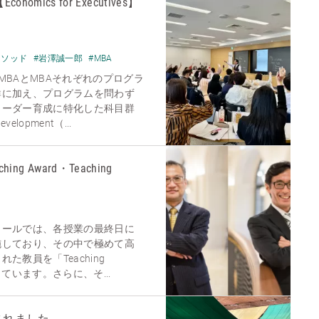
mics for Executives】
メソッド
#岩澤誠一郎
#MBA
MBAとMBAそれぞれのプログラ
群に加え、プログラムを問わず
リーダー育成に特化した科目群
Development（...
ching Award・Teaching
クールでは、各授業の最終日に
施しており、その中で極めて高
た教員を「Teaching
ています。さらに、そ...
されました