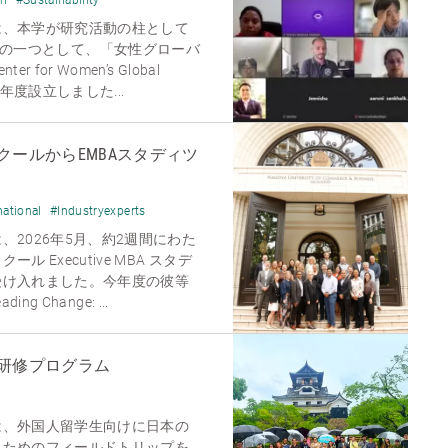
は、本学が研究活動の柱として
aders」の一つとして、「女性グローバ
for Women’s Global
を昨年度設立しました...
ールからEMBAスタディツ
national
#Industryexperts
2026年5月、約2週間にわた
 Executive MBA スタデ
受け入れました。今年度の彼等
ng Change: ...
研修プログラム
は、外国人留学生向けに日本の
うためのフィールドトリップを