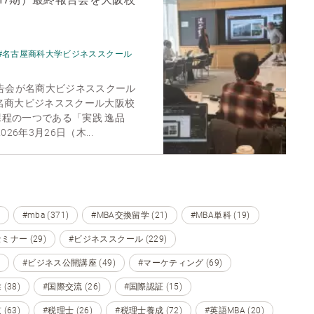
#名古屋商科大学ビジネススクール
報告会が名商大ビジネススクール
名商大ビジネススクール大阪校
程の一つである「実践 逸品
26年3月26日（木...
#mba (371)
#MBA交換留学 (21)
#MBA単科 (19)
ミナー (29)
#ビジネススクール (229)
#ビジネス公開講座 (49)
#マーケティング (69)
(38)
#国際交流 (26)
#国際認証 (15)
(63)
#税理士 (26)
#税理士養成 (72)
#英語MBA (20)