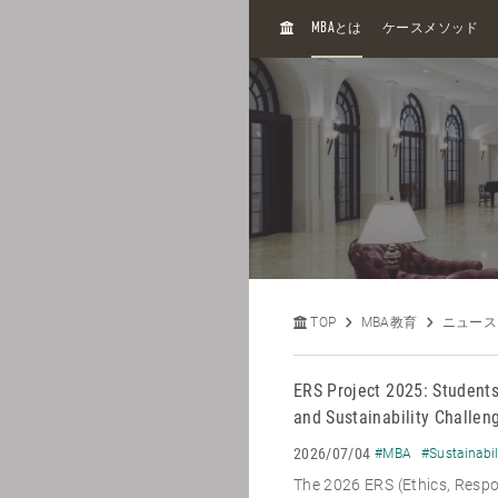
H
MBA
とは
ケースメソッド
O
M
E
TOP
MBA教育
ニュース
ERS Project 2025: Students
and Sustainability Challen
2026/07/04
#MBA
#Sustainabil
The 2026 ERS (Ethics, Respon