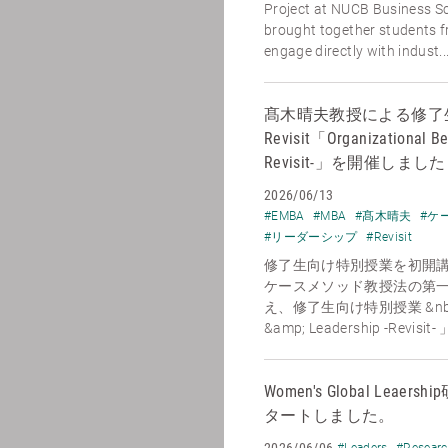
Project at NUCB Business Sc
brought together students 
engage directly with indust..
髙木晴夫教授による修了
Revisit「Organizational Be
Revisit-」を開催しました
2026/06/13
#EMBA
#MBA
#髙木晴夫
#ケ
#リーダーシップ
#Revisit
修了生向け特別授業を初開講
ケースメソッド教授法の第
え、修了生向け特別授業 &nbsp;「O
&amp; Leadership -Revisit
Women's Global Le
タートしました。
2026/06/06
#Leaders
#Resear