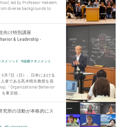
hool, led by Professor Hakeem,
from diverse backgrounds to
.
生向け特別講座
havior & Leadership -
ースメソッド
#組織マネジメント
 6月7日（日）、日本における
一人者である髙木晴夫教授を迎
rganizational Behavior
- 」を東京校...
aership研究所の活動が本格的にス
ch
#Sustainability