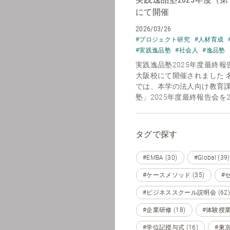
にて開催
2026/03/26
#プロジェクト研究
#人材育成
#実践逸品塾
#社会人
#逸品塾
実践逸品塾2025年度最終
大阪校にて開催されました 
では、本学の法人向け教育課
塾」2025年度最終報告会を20
タグで探す
#EMBA (30)
#Global (39)
#ケースメソッド (35)
#セ
#ビジネススクール説明会 (62)
#企業研修 (18)
#体験授業 
#学位記授与式 (16)
#東京 