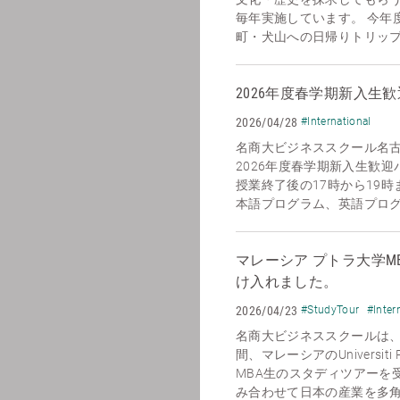
毎年実施しています。 今年
町・犬山への日帰りトリップを
2026年度春学期新入生
2026/04/28
#International
名商大ビジネススクール名
2026年度春学期新入生歓迎
授業終了後の17時から19
本語プログラム、英語プログラ
マレーシア プトラ大学M
け入れました。
2026/04/23
#StudyTour
#Inter
名商大ビジネススクールは、2
間、マレーシアのUniversiti P
MBA生のスタディツアーを
み合わせて日本の産業を多角的