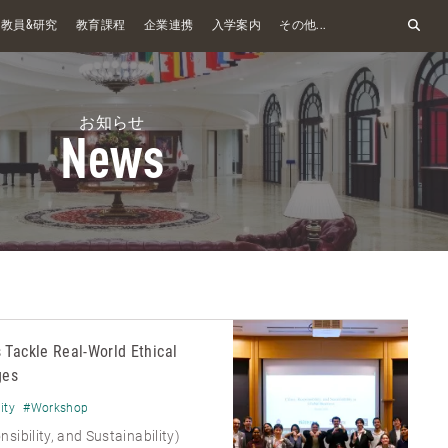
&
教員
研究
教育課程
企業連携
入学案内
その他...
お知らせ
News
 Tackle Real-World Ethical
ges
ity
#Workshop
sibility, and Sustainability)