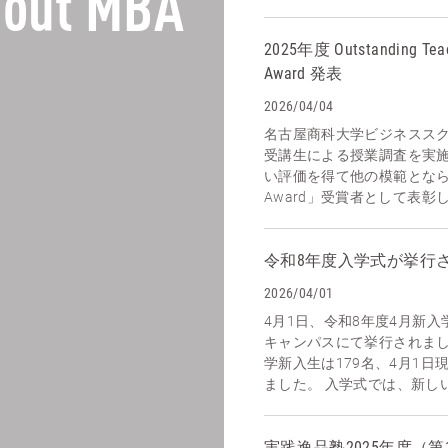
out MBA
2025年度 Outstanding Tea
Award 発表
2026/04/04
名古屋商科大学ビジネスス
受講生による授業調査を実
い評価を得て他の模範となられ
Award」受賞者として表彰し
令和8年度入学式が挙行
2026/04/01
4月1日、令和8年度4月新
キャンパスにて挙行されまし
学新入生は179名、4月1日
ました。 入学式では、新しい
実践逸品塾2025年度（