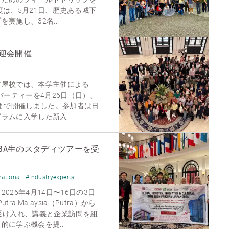
度は、5月21日、歴史ある城下
実施し、32名...
歓迎会開催
古屋校では、本学主催による
パーティーを4月26日（日）、
時まで開催しました。参加者は日
ムに入学した新入...
BA生のスタディツアーを受
national
#Industryexperts
026年4月14日〜16日の3日
utra Malaysia（Putra）から
受け入れ、講義と企業訪問を組
に学ぶ機会を提...