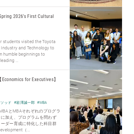
Spring 2026’s First Cultural
ur students visited the Toyota
ndustry and Technology to
om humble beginnings to
eading ...
mics for Executives】
メソッド
#岩澤誠一郎
#MBA
MBAとMBAそれぞれのプログラ
群に加え、プログラムを問わず
リーダー育成に特化した科目群
Development（...