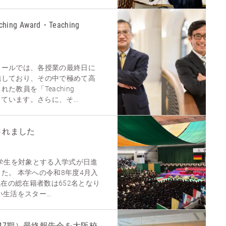
ching Award・Teaching
クールでは、各授業の最終日に
施しており、その中で極めて高
た教員を「Teaching
ています。さらに、そ...
されました
入学生を対象とする入学式が日進
た。 本学への令和8年度4月入
現在の総在籍者数は652名となり
生活をスター...
第17期）最終報告会を大阪校