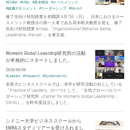
#EMBA
#MBA
#髙木晴夫
#ケースメソッド
#組織マネジメント
#リーダーシップ
#Revisit
修了生向け特別授業を初開講 6月7日（日）、日本におけるケー
スメソッド教授法の第一人者である髙木晴夫教授を迎え、修了
生向け特別授業 &nbsp;「Organizational Behavior &amp;
Leadership -Revisit- 」を東京校...
Women's Global Leaership研究所の活動
が本格的にスタートしました。
2026/06/06
#Leaders
#Research
#Sustainability
名商大ビジネススクールでは、本学が研究活動の柱としている
「Practice of Leaders」の一つとして、「女性グローバルリー
ダーシップ研究所（Center for Women’s Global Leadership：
CWGL）」を昨年度設立しました...
シドニー大学ビジネススクールから
EMBAスタディツアーを受け入れまし