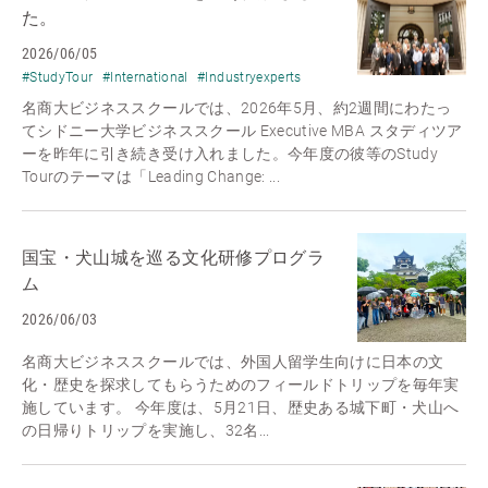
た。
2026/06/05
#StudyTour
#International
#Industryexperts
名商大ビジネススクールでは、2026年5月、約2週間にわたっ
てシドニー大学ビジネススクール Executive MBA スタディツア
ーを昨年に引き続き受け入れました。今年度の彼等のStudy
Tourのテーマは「Leading Change: ...
国宝・犬山城を巡る文化研修プログラ
ム
2026/06/03
名商大ビジネススクールでは、外国人留学生向けに日本の文
化・歴史を探求してもらうためのフィールドトリップを毎年実
施しています。 今年度は、5月21日、歴史ある城下町・犬山へ
の日帰りトリップを実施し、32名...