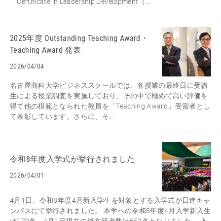
「Certificate in Leadership Development（...
2025年度 Outstanding Teaching Award・
Teaching Award 発表
2026/04/04
名古屋商科大学ビジネススクールでは、各授業の最終日に受講
生による授業調査を実施しており、その中で極めて高い評価を
得て他の模範となられた教員を「Teaching Award」受賞者とし
て表彰しています。さらに、そ...
令和8年度入学式が挙行されました
2026/04/01
4月1日、令和8年度4月新入学生を対象とする入学式が日進キャ
ンパスにて挙行されました。 本学への令和8年度4月入学新入生
は179名、4月1日現在の総在籍者数は652名となりました。 入