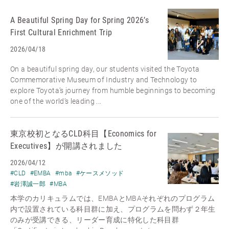
A Beautiful Spring Day for Spring 2026’s
First Cultural Enrichment Trip
2026/04/18
On a beautiful spring day, our students visited the Toyota
Commemorative Museum of Industry and Technology to
explore Toyota’s journey from humble beginnings to becoming
one of the world’s leading ...
東京校初となるCLD科目【Economics for
Executives】が開講されました
2026/04/12
#CLD
#EMBA
#mba
#ケースメソッド
#岩澤誠一郎
#MBA
本学のカリキュラムでは、EMBAとMBAそれぞれのプログラム
内で設置されている科目群に加え、プログラムを問わず２年生
のみが受講できる、リーダー育成に特化した科目群