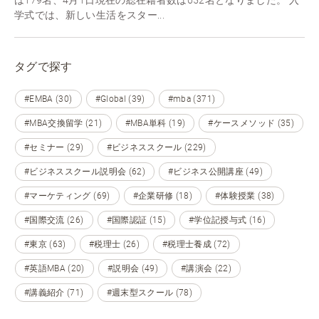
学式では、新しい生活をスター...
タグで探す
#EMBA (30)
#Global (39)
#mba (371)
#MBA交換留学 (21)
#MBA単科 (19)
#ケースメソッド (35)
#セミナー (29)
#ビジネススクール (229)
#ビジネススクール説明会 (62)
#ビジネス公開講座 (49)
#マーケティング (69)
#企業研修 (18)
#体験授業 (38)
#国際交流 (26)
#国際認証 (15)
#学位記授与式 (16)
#東京 (63)
#税理士 (26)
#税理士養成 (72)
#英語MBA (20)
#説明会 (49)
#講演会 (22)
#講義紹介 (71)
#週末型スクール (78)