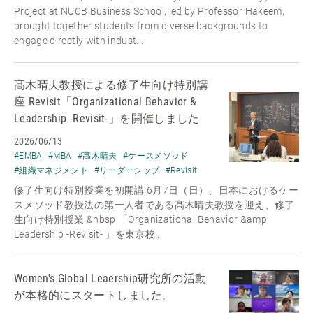
Project at NUCB Business School, led by Professor Hakeem,
brought together students from diverse backgrounds to
engage directly with indust...
髙木晴夫教授による修了生向け特別講
座 Revisit「Organizational Behavior &
Leadership -Revisit-」を開催しました
2026/06/13
#EMBA
#MBA
#髙木晴夫
#ケースメソッド
#組織マネジメント
#リーダーシップ
#Revisit
修了生向け特別授業を初開講 6月7日（日）、日本におけるケー
スメソッド教授法の第一人者である髙木晴夫教授を迎え、修了
生向け特別授業 &nbsp;「Organizational Behavior &amp;
Leadership -Revisit- 」を東京校...
Women's Global Leaership研究所の活動
が本格的にスタートしました。