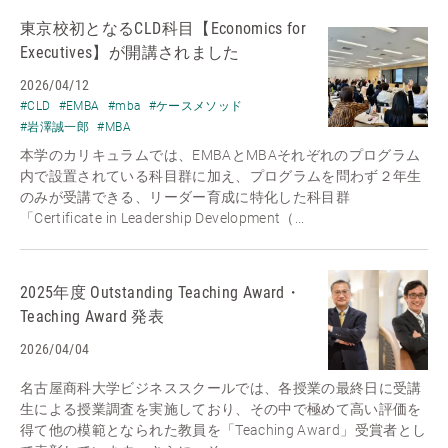
東京校初となるCLD科目【Economics for
Executives】が開講されました
2026/04/12
#CLD
#EMBA
#mba
#ケースメソッド
#岩澤誠一郎
#MBA
本学のカリキュラムでは、EMBAとMBAそれぞれのプログラム
内で設置されている科目群に加え、プログラムを問わず２年生
のみが受講できる、リーダー育成に特化した科目群
「Certificate in Leadership Development（...
2025年度 Outstanding Teaching Award・
Teaching Award 発表
2026/04/04
名古屋商科大学ビジネススクールでは、各授業の最終日に受講
生による授業調査を実施しており、その中で極めて高い評価を
得て他の模範となられた教員を「Teaching Award」受賞者とし