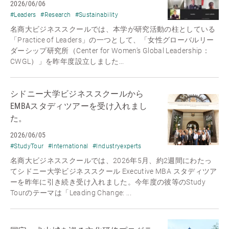
2026/06/06
#Leaders
#Research
#Sustainability
名商大ビジネススクールでは、本学が研究活動の柱としている
「Practice of Leaders」の一つとして、「女性グローバルリー
ダーシップ研究所（Center for Women’s Global Leadership：
CWGL）」を昨年度設立しました...
シドニー大学ビジネススクールから
EMBAスタディツアーを受け入れまし
た。
2026/06/05
#StudyTour
#International
#Industryexperts
名商大ビジネススクールでは、2026年5月、約2週間にわたっ
てシドニー大学ビジネススクール Executive MBA スタディツア
ーを昨年に引き続き受け入れました。今年度の彼等のStudy
Tourのテーマは「Leading Change: ...