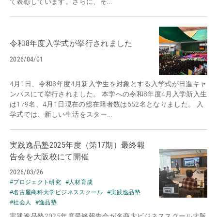
て表彰しています。さらに、そ...
令和8年度入学式が挙行されました
2026/04/01
4月1日、令和8年度4月新入学生を対象とする入学式が日進キャ
ンパスにて挙行されました。 本学への令和8年度4月入学新入生
は179名、4月1日現在の総在籍者数は652名となりました。 入
学式では、新しい生活をスター...
実践逸品塾2025年度（第17期）最終報
告会を大阪校にて開催
2026/03/26
#プロジェクト研究
#人材育成
#名古屋商科大学ビジネススクール
#実践逸品塾
#社会人
#逸品塾
実践逸品塾2025年度最終報告会が名商大ビジネススクール大阪