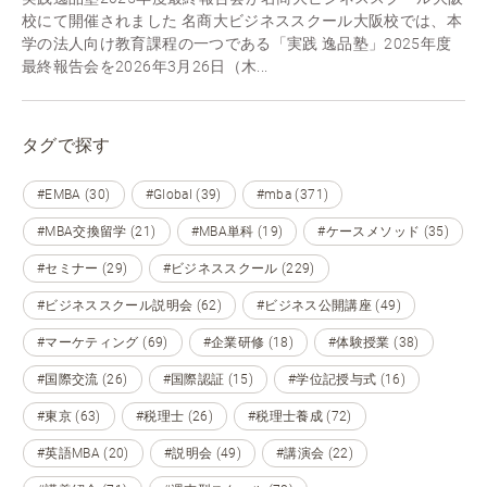
校にて開催されました 名商大ビジネススクール大阪校では、本
学の法人向け教育課程の一つである「実践 逸品塾」2025年度
最終報告会を2026年3月26日（木...
タグで探す
#EMBA (30)
#Global (39)
#mba (371)
#MBA交換留学 (21)
#MBA単科 (19)
#ケースメソッド (35)
#セミナー (29)
#ビジネススクール (229)
#ビジネススクール説明会 (62)
#ビジネス公開講座 (49)
#マーケティング (69)
#企業研修 (18)
#体験授業 (38)
#国際交流 (26)
#国際認証 (15)
#学位記授与式 (16)
#東京 (63)
#税理士 (26)
#税理士養成 (72)
#英語MBA (20)
#説明会 (49)
#講演会 (22)