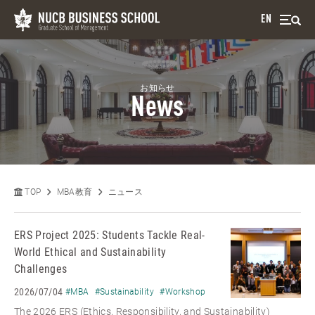
EN
お知らせ
News
TOP
MBA教育
ニュース
ERS Project 2025: Students Tackle Real-
World Ethical and Sustainability
Challenges
2026/07/04
#MBA
#Sustainability
#Workshop
The 2026 ERS (Ethics, Responsibility, and Sustainability)