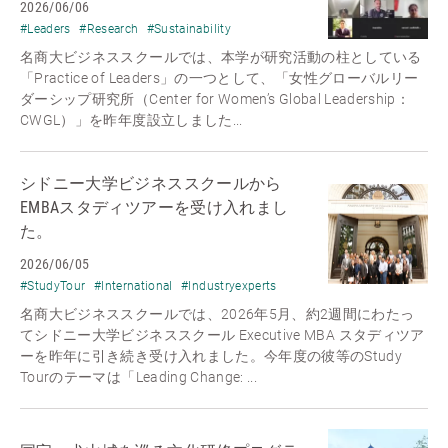
2026/06/06
#Leaders
#Research
#Sustainability
名商大ビジネススクールでは、本学が研究活動の柱としている
「Practice of Leaders」の一つとして、「女性グローバルリー
ダーシップ研究所（Center for Women’s Global Leadership：
CWGL）」を昨年度設立しました...
シドニー大学ビジネススクールから
EMBAスタディツアーを受け入れまし
た。
2026/06/05
#StudyTour
#International
#Industryexperts
名商大ビジネススクールでは、2026年5月、約2週間にわたっ
てシドニー大学ビジネススクール Executive MBA スタディツア
ーを昨年に引き続き受け入れました。今年度の彼等のStudy
Tourのテーマは「Leading Change: ...