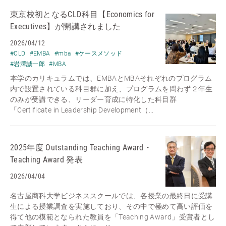
東京校初となるCLD科目【Economics for
Executives】が開講されました
2026/04/12
#CLD
#EMBA
#mba
#ケースメソッド
#岩澤誠一郎
#MBA
本学のカリキュラムでは、EMBAとMBAそれぞれのプログラム
内で設置されている科目群に加え、プログラムを問わず２年生
のみが受講できる、リーダー育成に特化した科目群
「Certificate in Leadership Development（...
2025年度 Outstanding Teaching Award・
Teaching Award 発表
2026/04/04
名古屋商科大学ビジネススクールでは、各授業の最終日に受講
生による授業調査を実施しており、その中で極めて高い評価を
得て他の模範となられた教員を「Teaching Award」受賞者とし