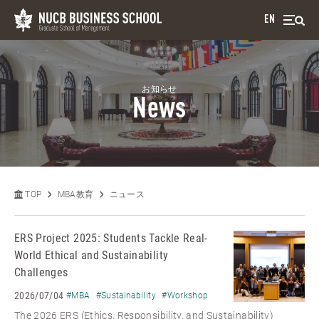
EN
お知らせ
News
TOP
MBA教育
ニュース
ERS Project 2025: Students Tackle Real-
World Ethical and Sustainability
Challenges
2026/07/04
#MBA
#Sustainability
#Workshop
The 2026 ERS (Ethics, Responsibility, and Sustainability)