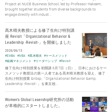
Project at NUCB Business School, led by Professor Hakeem,
brought together students from diverse backgrounds to
engage directly with indust...
髙木晴夫教授による修了生向け特別講
座 Revisit「Organizational Behavior &
Leadership -Revisit-」を開催しました
2026/06/13
#EMBA
#MBA
#髙木晴夫
#ケースメソッド
#組織マネジメント
#リーダーシップ
#Revisit
修了生向け特別授業を初開講 6月7日（日）、日本におけるケー
スメソッド教授法の第一人者である髙木晴夫教授を迎え、修了
生向け特別授業 &nbsp;「Organizational Behavior &amp;
Leadership -Revisit- 」を東京校...
Women's Global Leaership研究所の活動
が本格的にスタートしました。