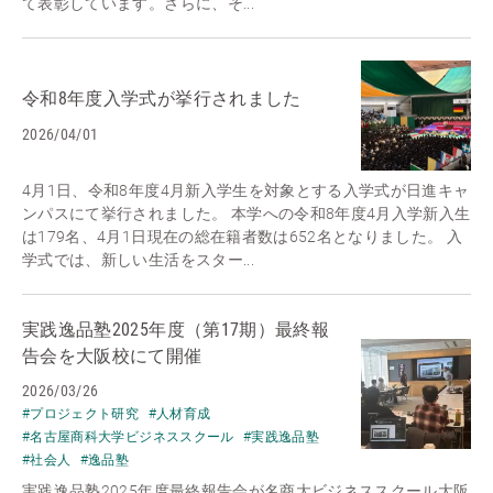
て表彰しています。さらに、そ...
令和8年度入学式が挙行されました
2026/04/01
4月1日、令和8年度4月新入学生を対象とする入学式が日進キャ
ンパスにて挙行されました。 本学への令和8年度4月入学新入生
は179名、4月1日現在の総在籍者数は652名となりました。 入
学式では、新しい生活をスター...
実践逸品塾2025年度（第17期）最終報
告会を大阪校にて開催
2026/03/26
#プロジェクト研究
#人材育成
#名古屋商科大学ビジネススクール
#実践逸品塾
#社会人
#逸品塾
実践逸品塾2025年度最終報告会が名商大ビジネススクール大阪