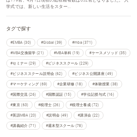
学式では、新しい生活をスター...
タグで探す
#EMBA (30)
#Global (39)
#mba (371)
#MBA交換留学 (21)
#MBA単科 (19)
#ケースメソッド (35)
#セミナー (29)
#ビジネススクール (229)
#ビジネススクール説明会 (62)
#ビジネス公開講座 (49)
#マーケティング (69)
#企業研修 (18)
#体験授業 (38)
#国際交流 (26)
#国際認証 (15)
#学位記授与式 (16)
#東京 (63)
#税理士 (26)
#税理士養成 (72)
#英語MBA (20)
#説明会 (49)
#講演会 (22)
#講義紹介 (71)
#週末型スクール (78)