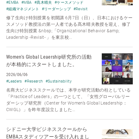
#EMBA
#MBA
#髙木晴夫
#ケースメソッド
#組織マネジメント
#リーダーシップ
#Revisit
修了生向け特別授業を初開講 6月7日（日）、日本におけるケー
スメソッド教授法の第一人者である髙木晴夫教授を迎え、修了
生向け特別授業 &nbsp;「Organizational Behavior &amp;
Leadership -Revisit- 」を東京校...
Women's Global Leaership研究所の活動
が本格的にスタートしました。
2026/06/06
#Leaders
#Research
#Sustainability
名商大ビジネススクールでは、本学が研究活動の柱としている
「Practice of Leaders」の一つとして、「女性グローバルリー
ダーシップ研究所（Center for Women’s Global Leadership：
CWGL）」を昨年度設立しました...
シドニー大学ビジネススクールから
EMBAスタディツアーを受け入れまし