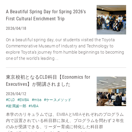
A Beautiful Spring Day for Spring 2026’s
First Cultural Enrichment Trip
2026/04/18
On a beautiful spring day, our students visited the Toyota
Commemorative Museum of Industry and Technology to
explore Toyota’s journey from humble beginnings to becoming
one of the world’s leading ...
東京校初となるCLD科目【Economics for
Executives】が開講されました
2026/04/12
#CLD
#EMBA
#mba
#ケースメソッド
#岩澤誠一郎
#MBA
本学のカリキュラムでは、EMBAとMBAそれぞれのプログラム
内で設置されている科目群に加え、プログラムを問わず２年生
のみが受講できる、リーダー育成に特化した科目群