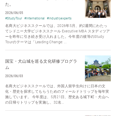
た。
2026/06/05
#StudyTour
#International
#Industryexperts
名商大ビジネススクールでは、2026年5月、約2週間にわたっ
てシドニー大学ビジネススクール Executive MBA スタディツア
ーを昨年に引き続き受け入れました。今年度の彼等のStudy
Tourのテーマは「Leading Change: ...
国宝・犬山城を巡る文化研修プログラ
ム
2026/06/03
名商大ビジネススクールでは、外国人留学生向けに日本の文
化・歴史を探求してもらうためのフィールドトリップを毎年実
施しています。 今年度は、5月21日、歴史ある城下町・犬山へ
の日帰りトリップを実施し、32名...