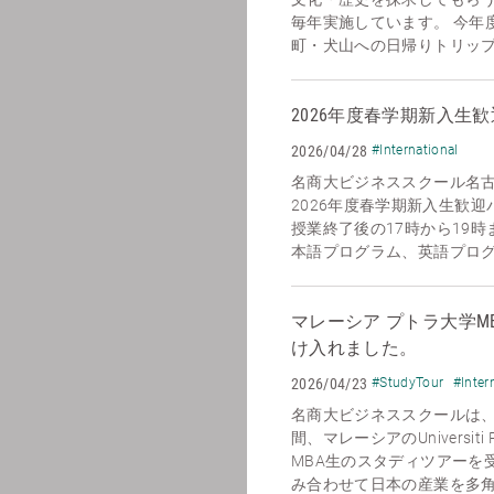
毎年実施しています。 今年
町・犬山への日帰りトリップを
2026年度春学期新入生
2026/04/28
#International
名商大ビジネススクール名
2026年度春学期新入生歓迎
授業終了後の17時から19
本語プログラム、英語プログラ
マレーシア プトラ大学M
け入れました。
2026/04/23
#StudyTour
#Inter
名商大ビジネススクールは、2
間、マレーシアのUniversiti P
MBA生のスタディツアーを
み合わせて日本の産業を多角的