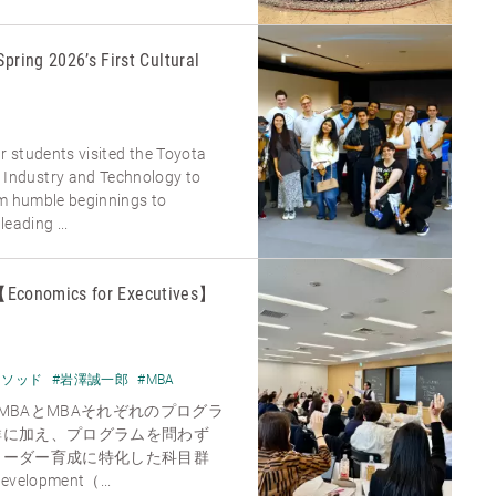
Spring 2026’s First Cultural
ur students visited the Toyota
ndustry and Technology to
om humble beginnings to
eading ...
mics for Executives】
メソッド
#岩澤誠一郎
#MBA
MBAとMBAそれぞれのプログラ
群に加え、プログラムを問わず
リーダー育成に特化した科目群
Development（...