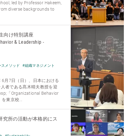
hool, led by Professor Hakeem,
from diverse backgrounds to
.
生向け特別講座
havior & Leadership -
ースメソッド
#組織マネジメント
 6月7日（日）、日本における
一人者である髙木晴夫教授を迎
rganizational Behavior
- 」を東京校...
aership研究所の活動が本格的にス
ch
#Sustainability