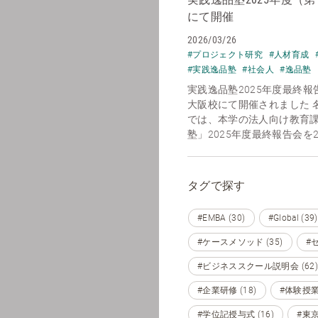
にて開催
2026/03/26
#プロジェクト研究
#人材育成
#実践逸品塾
#社会人
#逸品塾
実践逸品塾2025年度最終
大阪校にて開催されました 
では、本学の法人向け教育課
塾」2025年度最終報告会を20
タグで探す
#EMBA (30)
#Global (39)
#ケースメソッド (35)
#セ
#ビジネススクール説明会 (62)
#企業研修 (18)
#体験授業 
#学位記授与式 (16)
#東京 