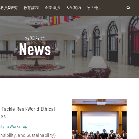
&
教員
研究
教育課程
企業連携
入学案内
その他...
お知らせ
News
 Tackle Real-World Ethical
ges
ity
#Workshop
sibility, and Sustainability)