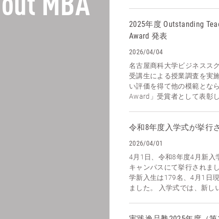
out MBA
2025年度 Outstanding Tea
Award 発表
2026/04/04
名古屋商科大学ビジネスス
受講生による授業調査を実
い評価を得て他の模範となられ
Award」受賞者として表彰し
令和8年度入学式が挙行
2026/04/01
4月1日、令和8年度4月新
キャンパスにて挙行されまし
学新入生は179名、4月1日
ました。 入学式では、新しい
実践逸品塾2025年度（