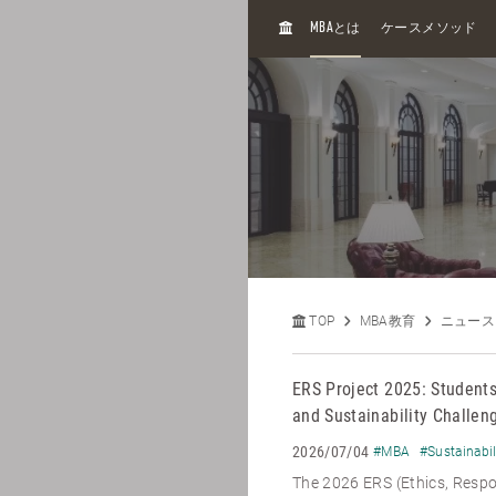
H
MBA
とは
ケースメソッド
O
M
E
TOP
MBA教育
ニュース
ERS Project 2025: Students
and Sustainability Challen
2026/07/04
#MBA
#Sustainabil
The 2026 ERS (Ethics, Respon