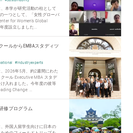
は、本学が研究活動の柱として
aders」の一つとして、「女性グローバ
for Women’s Global
を昨年度設立しました...
ールからEMBAスタディツ
national
#Industryexperts
2026年5月、約2週間にわた
 Executive MBA スタデ
受け入れました。今年度の彼等
ng Change: ...
研修プログラム
は、外国人留学生向けに日本の
うためのフィールドトリップを