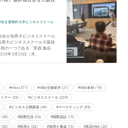
#名古屋商科大学ビジネススクール
報告会が名商大ビジネススクール
名商大ビジネススクール大阪校
程の一つである「実践 逸品
26年3月26日（木...
#mba (371)
#MBA交換留学 (21)
#MBA単科 (19)
ミナー (29)
#ビジネススクール (229)
#ビジネス公開講座 (49)
#マーケティング (69)
(38)
#国際交流 (26)
#国際認証 (15)
(63)
#税理士 (26)
#税理士養成 (72)
#英語MBA (20)