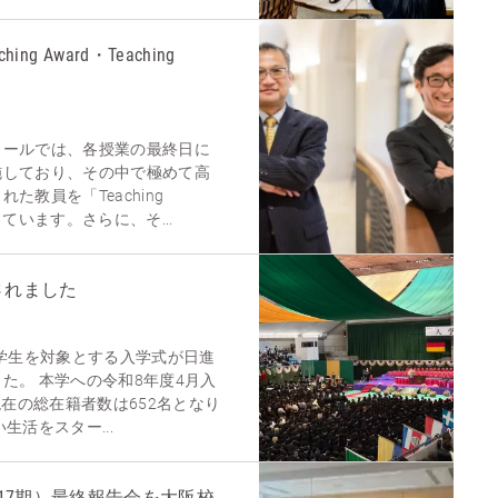
ching Award・Teaching
クールでは、各授業の最終日に
施しており、その中で極めて高
た教員を「Teaching
ています。さらに、そ...
されました
入学生を対象とする入学式が日進
た。 本学への令和8年度4月入
現在の総在籍者数は652名となり
生活をスター...
第17期）最終報告会を大阪校