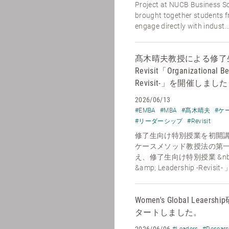
Project at NUCB Business Sc
brought together students 
engage directly with indust..
髙木晴夫教授による修了
Revisit「Organizational Be
Revisit-」を開催しました
2026/06/13
#EMBA
#MBA
#髙木晴夫
#ケ
#リーダーシップ
#Revisit
修了生向け特別授業を初開講
ケースメソッド教授法の第
え、修了生向け特別授業 &nbsp;「O
&amp; Leadership -Revisit
Women's Global Le
タートしました。
2026/06/06
#Leaders
#Resear