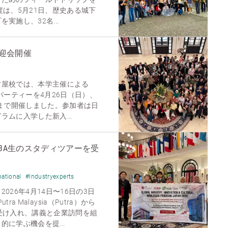
度は、5月21日、歴史ある城下
実施し、32名...
歓迎会開催
古屋校では、本学主催による
パーティーを4月26日（日）、
時まで開催しました。参加者は日
ムに入学した新入...
BA生のスタディツアーを受
national
#Industryexperts
026年4月14日〜16日の3日
utra Malaysia（Putra）から
受け入れ、講義と企業訪問を組
に学ぶ機会を提...