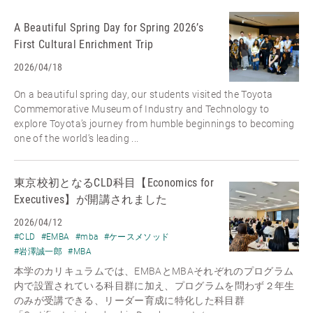
A Beautiful Spring Day for Spring 2026’s
First Cultural Enrichment Trip
2026/04/18
On a beautiful spring day, our students visited the Toyota
Commemorative Museum of Industry and Technology to
explore Toyota’s journey from humble beginnings to becoming
one of the world’s leading ...
東京校初となるCLD科目【Economics for
Executives】が開講されました
2026/04/12
#CLD
#EMBA
#mba
#ケースメソッド
#岩澤誠一郎
#MBA
本学のカリキュラムでは、EMBAとMBAそれぞれのプログラム
内で設置されている科目群に加え、プログラムを問わず２年生
のみが受講できる、リーダー育成に特化した科目群