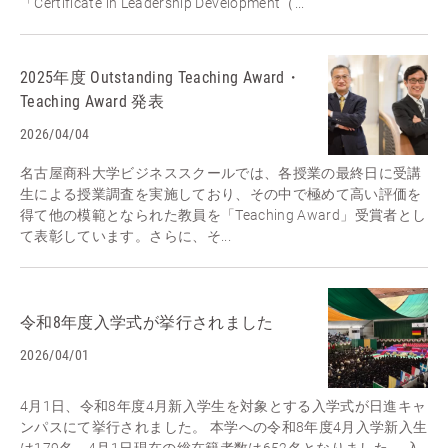
「Certificate in Leadership Development（...
2025年度 Outstanding Teaching Award・
Teaching Award 発表
2026/04/04
名古屋商科大学ビジネススクールでは、各授業の最終日に受講
生による授業調査を実施しており、その中で極めて高い評価を
得て他の模範となられた教員を「Teaching Award」受賞者とし
て表彰しています。さらに、そ...
令和8年度入学式が挙行されました
2026/04/01
4月1日、令和8年度4月新入学生を対象とする入学式が日進キャ
ンパスにて挙行されました。 本学への令和8年度4月入学新入生
は179名、4月1日現在の総在籍者数は652名となりました。 入