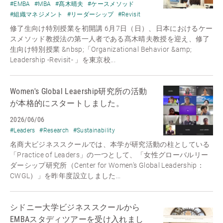
#EMBA
#MBA
#髙木晴夫
#ケースメソッド
#組織マネジメント
#リーダーシップ
#Revisit
修了生向け特別授業を初開講 6月7日（日）、日本におけるケー
スメソッド教授法の第一人者である髙木晴夫教授を迎え、修了
生向け特別授業 &nbsp;「Organizational Behavior &amp;
Leadership -Revisit- 」を東京校...
Women's Global Leaership研究所の活動
が本格的にスタートしました。
2026/06/06
#Leaders
#Research
#Sustainability
名商大ビジネススクールでは、本学が研究活動の柱としている
「Practice of Leaders」の一つとして、「女性グローバルリー
ダーシップ研究所（Center for Women’s Global Leadership：
CWGL）」を昨年度設立しました...
シドニー大学ビジネススクールから
EMBAスタディツアーを受け入れまし