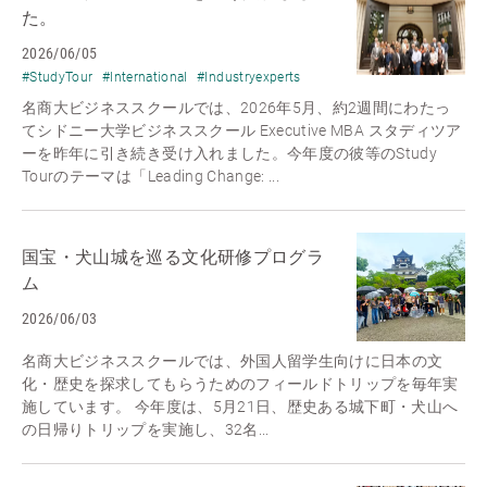
た。
2026/06/05
#StudyTour
#International
#Industryexperts
名商大ビジネススクールでは、2026年5月、約2週間にわたっ
てシドニー大学ビジネススクール Executive MBA スタディツア
ーを昨年に引き続き受け入れました。今年度の彼等のStudy
Tourのテーマは「Leading Change: ...
国宝・犬山城を巡る文化研修プログラ
ム
2026/06/03
名商大ビジネススクールでは、外国人留学生向けに日本の文
化・歴史を探求してもらうためのフィールドトリップを毎年実
施しています。 今年度は、5月21日、歴史ある城下町・犬山へ
の日帰りトリップを実施し、32名...