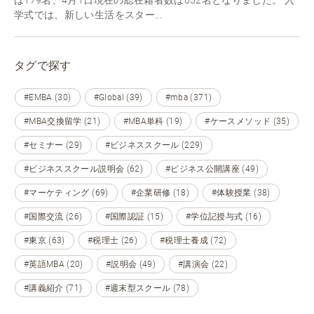
学式では、新しい生活をスター...
タグで探す
#EMBA (30)
#Global (39)
#mba (371)
#MBA交換留学 (21)
#MBA単科 (19)
#ケースメソッド (35)
#セミナー (29)
#ビジネススクール (229)
#ビジネススクール説明会 (62)
#ビジネス公開講座 (49)
#マーケティング (69)
#企業研修 (18)
#体験授業 (38)
#国際交流 (26)
#国際認証 (15)
#学位記授与式 (16)
#東京 (63)
#税理士 (26)
#税理士養成 (72)
#英語MBA (20)
#説明会 (49)
#講演会 (22)
#講義紹介 (71)
#週末型スクール (78)