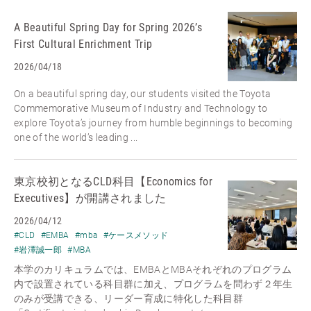
A Beautiful Spring Day for Spring 2026’s
First Cultural Enrichment Trip
2026/04/18
On a beautiful spring day, our students visited the Toyota
Commemorative Museum of Industry and Technology to
explore Toyota’s journey from humble beginnings to becoming
one of the world’s leading ...
東京校初となるCLD科目【Economics for
Executives】が開講されました
2026/04/12
#CLD
#EMBA
#mba
#ケースメソッド
#岩澤誠一郎
#MBA
本学のカリキュラムでは、EMBAとMBAそれぞれのプログラム
内で設置されている科目群に加え、プログラムを問わず２年生
のみが受講できる、リーダー育成に特化した科目群