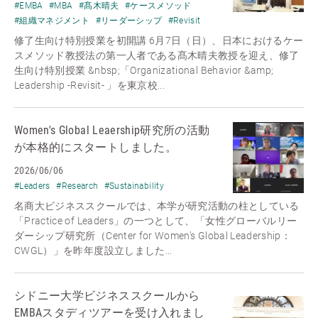
#EMBA
#MBA
#髙木晴夫
#ケースメソッド
#組織マネジメント
#リーダーシップ
#Revisit
修了生向け特別授業を初開講 6月7日（日）、日本におけるケー
スメソッド教授法の第一人者である髙木晴夫教授を迎え、修了
生向け特別授業 &nbsp;「Organizational Behavior &amp;
Leadership -Revisit- 」を東京校...
Women's Global Leaership研究所の活動
が本格的にスタートしました。
2026/06/06
#Leaders
#Research
#Sustainability
名商大ビジネススクールでは、本学が研究活動の柱としている
「Practice of Leaders」の一つとして、「女性グローバルリー
ダーシップ研究所（Center for Women’s Global Leadership：
CWGL）」を昨年度設立しました...
シドニー大学ビジネススクールから
EMBAスタディツアーを受け入れまし