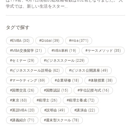
学式では、新しい生活をスター...
タグで探す
#EMBA (30)
#Global (39)
#mba (371)
#MBA交換留学 (21)
#MBA単科 (19)
#ケースメソッド (35)
#セミナー (29)
#ビジネススクール (229)
#ビジネススクール説明会 (62)
#ビジネス公開講座 (49)
#マーケティング (69)
#企業研修 (18)
#体験授業 (38)
#国際交流 (26)
#国際認証 (15)
#学位記授与式 (16)
#東京 (63)
#税理士 (26)
#税理士養成 (72)
#英語MBA (20)
#説明会 (49)
#講演会 (22)
#講義紹介 (71)
#週末型スクール (78)