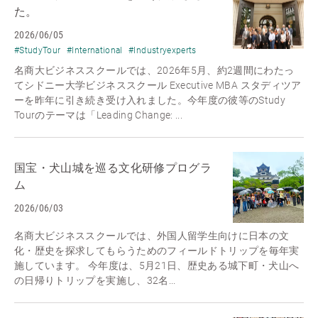
た。
2026/06/05
#StudyTour
#International
#Industryexperts
名商大ビジネススクールでは、2026年5月、約2週間にわたっ
てシドニー大学ビジネススクール Executive MBA スタディツア
ーを昨年に引き続き受け入れました。今年度の彼等のStudy
Tourのテーマは「Leading Change: ...
国宝・犬山城を巡る文化研修プログラ
ム
2026/06/03
名商大ビジネススクールでは、外国人留学生向けに日本の文
化・歴史を探求してもらうためのフィールドトリップを毎年実
施しています。 今年度は、5月21日、歴史ある城下町・犬山へ
の日帰りトリップを実施し、32名...