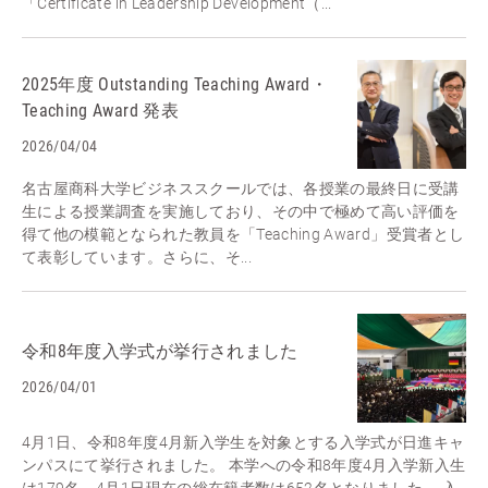
「Certificate in Leadership Development（...
2025年度 Outstanding Teaching Award・
Teaching Award 発表
2026/04/04
名古屋商科大学ビジネススクールでは、各授業の最終日に受講
生による授業調査を実施しており、その中で極めて高い評価を
得て他の模範となられた教員を「Teaching Award」受賞者とし
て表彰しています。さらに、そ...
令和8年度入学式が挙行されました
2026/04/01
4月1日、令和8年度4月新入学生を対象とする入学式が日進キャ
ンパスにて挙行されました。 本学への令和8年度4月入学新入生
は179名、4月1日現在の総在籍者数は652名となりました。 入