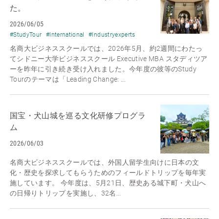
た。
2026/06/05
#StudyTour
#International
#Industryexperts
名商大ビジネススクールでは、2026年5月、約2週間にわたっ
てシドニー大学ビジネススクール Executive MBA スタディツア
ーを昨年に引き続き受け入れました。今年度の彼等のStudy
Tourのテーマは「Leading Change: ...
国宝・犬山城を巡る文化研修プログラ
ム
2026/06/03
名商大ビジネススクールでは、外国人留学生向けに日本の文
化・歴史を探求してもらうためのフィールドトリップを毎年実
施しています。 今年度は、5月21日、歴史ある城下町・犬山へ
の日帰りトリップを実施し、32名...