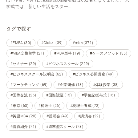
学式では、新しい生活をスター...
タグで探す
#EMBA (30)
#Global (39)
#mba (371)
#MBA交換留学 (21)
#MBA単科 (19)
#ケースメソッド (35)
#セミナー (29)
#ビジネススクール (229)
#ビジネススクール説明会 (62)
#ビジネス公開講座 (49)
#マーケティング (69)
#企業研修 (18)
#体験授業 (38)
#国際交流 (26)
#国際認証 (15)
#学位記授与式 (16)
#東京 (63)
#税理士 (26)
#税理士養成 (72)
#英語MBA (20)
#説明会 (49)
#講演会 (22)
#講義紹介 (71)
#週末型スクール (78)