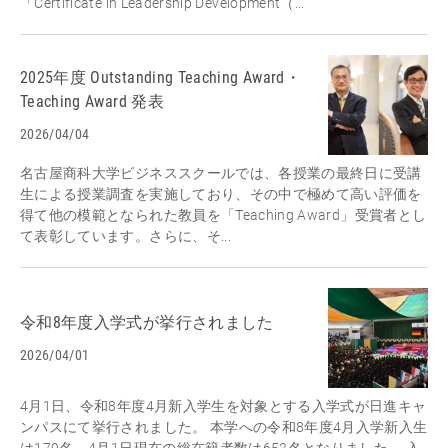
「Certificate in Leadership Development（...
2025年度 Outstanding Teaching Award・
Teaching Award 発表
2026/04/04
名古屋商科大学ビジネススクールでは、各授業の最終日に受講
生による授業調査を実施しており、その中で極めて高い評価を
得て他の模範となられた教員を「Teaching Award」受賞者とし
て表彰しています。さらに、そ...
令和8年度入学式が挙行されました
2026/04/01
4月1日、令和8年度4月新入学生を対象とする入学式が日進キャ
ンパスにて挙行されました。 本学への令和8年度4月入学新入生
は179名、4月1日現在の総在籍者数は652名となりました。 入