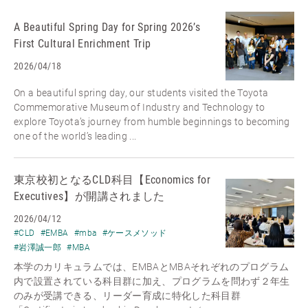
A Beautiful Spring Day for Spring 2026’s
First Cultural Enrichment Trip
2026/04/18
On a beautiful spring day, our students visited the Toyota
Commemorative Museum of Industry and Technology to
explore Toyota’s journey from humble beginnings to becoming
one of the world’s leading ...
東京校初となるCLD科目【Economics for
Executives】が開講されました
2026/04/12
#CLD
#EMBA
#mba
#ケースメソッド
#岩澤誠一郎
#MBA
本学のカリキュラムでは、EMBAとMBAそれぞれのプログラム
内で設置されている科目群に加え、プログラムを問わず２年生
のみが受講できる、リーダー育成に特化した科目群