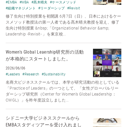
#EMBA
#MBA
#髙木晴夫
#ケースメソッド
#組織マネジメント
#リーダーシップ
#Revisit
修了生向け特別授業を初開講 6月7日（日）、日本におけるケー
スメソッド教授法の第一人者である髙木晴夫教授を迎え、修了
生向け特別授業 &nbsp;「Organizational Behavior &amp;
Leadership -Revisit- 」を東京校...
Women's Global Leaership研究所の活動
が本格的にスタートしました。
2026/06/06
#Leaders
#Research
#Sustainability
名商大ビジネススクールでは、本学が研究活動の柱としている
「Practice of Leaders」の一つとして、「女性グローバルリー
ダーシップ研究所（Center for Women’s Global Leadership：
CWGL）」を昨年度設立しました...
シドニー大学ビジネススクールから
EMBAスタディツアーを受け入れまし