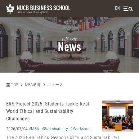
EN
お知らせ
News
TOP
MBA教育
ニュース
ERS Project 2025: Students Tackle Real-
World Ethical and Sustainability
Challenges
2026/07/04
#MBA
#Sustainability
#Workshop
The 2026 ERS (Ethics, Responsibility, and Sustainability)