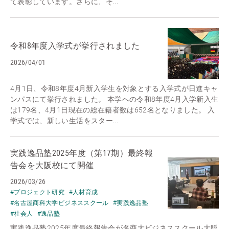
て表彰しています。さらに、そ...
令和8年度入学式が挙行されました
2026/04/01
4月1日、令和8年度4月新入学生を対象とする入学式が日進キャ
ンパスにて挙行されました。 本学への令和8年度4月入学新入生
は179名、4月1日現在の総在籍者数は652名となりました。 入
学式では、新しい生活をスター...
実践逸品塾2025年度（第17期）最終報
告会を大阪校にて開催
2026/03/26
#プロジェクト研究
#人材育成
#名古屋商科大学ビジネススクール
#実践逸品塾
#社会人
#逸品塾
実践逸品塾2025年度最終報告会が名商大ビジネススクール大阪