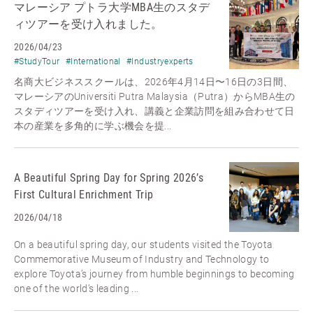
マレーシア プトラ大学MBA生のスタデ
ィツアーを受け入れました。
2026/04/23
#StudyTour
#International
#Industryexperts
名商大ビジネススクールは、2026年4月14日〜16日の3日間、
マレーシアのUniversiti Putra Malaysia（Putra）からMBA生の
スタディツアーを受け入れ、講義と企業訪問を組み合わせて日
本の産業を多角的に学ぶ機会を提...
A Beautiful Spring Day for Spring 2026’s
First Cultural Enrichment Trip
2026/04/18
On a beautiful spring day, our students visited the Toyota
Commemorative Museum of Industry and Technology to
explore Toyota’s journey from humble beginnings to becoming
one of the world’s leading ...