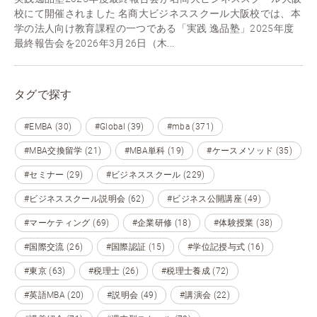
校にて開催されました 名商大ビジネススクール大阪校では、本
学の法人向け教育課程の一つである「実践 逸品塾」2025年度
最終報告会を2026年3月26日（木...
タグで探す
#EMBA (30)
#Global (39)
#mba (371)
#MBA交換留学 (21)
#MBA単科 (19)
#ケースメソッド (35)
#セミナー (29)
#ビジネススクール (229)
#ビジネススクール説明会 (62)
#ビジネス公開講座 (49)
#マーケティング (69)
#企業研修 (18)
#体験授業 (38)
#国際交流 (26)
#国際認証 (15)
#学位記授与式 (16)
#東京 (63)
#税理士 (26)
#税理士養成 (72)
#英語MBA (20)
#説明会 (49)
#講演会 (22)