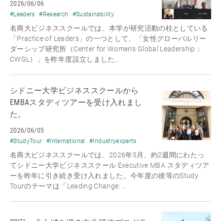
2026/06/06
#Leaders
#Research
#Sustainability
名商大ビジネススクールでは、本学が研究活動の柱としている
「Practice of Leaders」の一つとして、「女性グローバルリー
ダーシップ研究所（Center for Women’s Global Leadership：
CWGL）」を昨年度設立しました...
シドニー大学ビジネススクールから
EMBAスタディツアーを受け入れまし
た。
2026/06/05
#StudyTour
#International
#Industryexperts
名商大ビジネススクールでは、2026年5月、約2週間にわたっ
てシドニー大学ビジネススクール Executive MBA スタディツア
ーを昨年に引き続き受け入れました。今年度の彼等のStudy
Tourのテーマは「Leading Change: ...