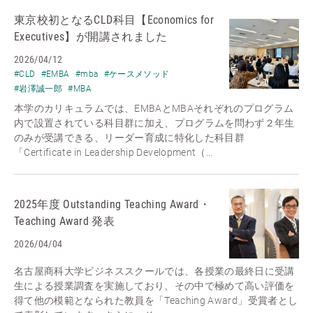
東京校初となるCLD科目【Economics for
Executives】が開講されました
2026/04/12
#CLD
#EMBA
#mba
#ケースメソッド
#岩澤誠一郎
#MBA
本学のカリキュラムでは、EMBAとMBAそれぞれのプログラム
内で設置されている科目群に加え、プログラムを問わず２年生
のみが受講できる、リーダー育成に特化した科目群
「Certificate in Leadership Development（...
2025年度 Outstanding Teaching Award・
Teaching Award 発表
2026/04/04
名古屋商科大学ビジネススクールでは、各授業の最終日に受講
生による授業調査を実施しており、その中で極めて高い評価を
得て他の模範となられた教員を「Teaching Award」受賞者とし