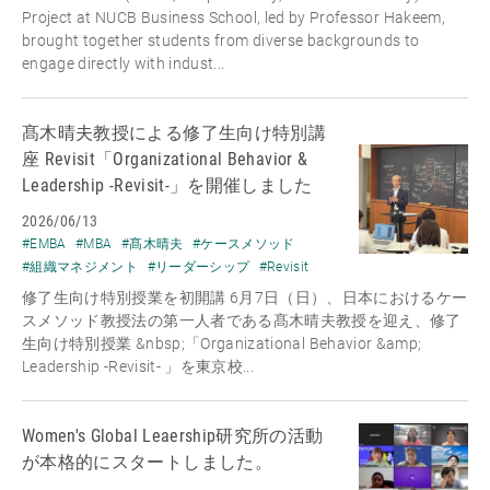
Project at NUCB Business School, led by Professor Hakeem,
brought together students from diverse backgrounds to
engage directly with indust...
髙木晴夫教授による修了生向け特別講
座 Revisit「Organizational Behavior &
Leadership -Revisit-」を開催しました
2026/06/13
#EMBA
#MBA
#髙木晴夫
#ケースメソッド
#組織マネジメント
#リーダーシップ
#Revisit
修了生向け特別授業を初開講 6月7日（日）、日本におけるケー
スメソッド教授法の第一人者である髙木晴夫教授を迎え、修了
生向け特別授業 &nbsp;「Organizational Behavior &amp;
Leadership -Revisit- 」を東京校...
Women's Global Leaership研究所の活動
が本格的にスタートしました。