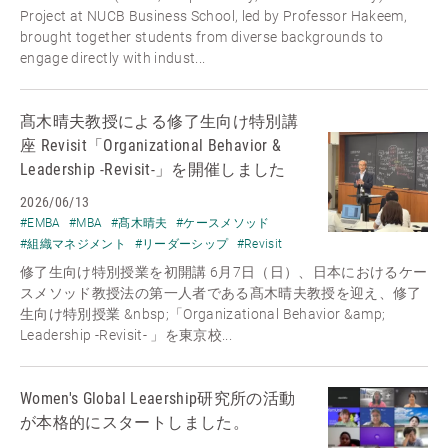
Project at NUCB Business School, led by Professor Hakeem,
brought together students from diverse backgrounds to
engage directly with indust...
髙木晴夫教授による修了生向け特別講
座 Revisit「Organizational Behavior &
Leadership -Revisit-」を開催しました
2026/06/13
#EMBA
#MBA
#髙木晴夫
#ケースメソッド
#組織マネジメント
#リーダーシップ
#Revisit
修了生向け特別授業を初開講 6月7日（日）、日本におけるケー
スメソッド教授法の第一人者である髙木晴夫教授を迎え、修了
生向け特別授業 &nbsp;「Organizational Behavior &amp;
Leadership -Revisit- 」を東京校...
Women's Global Leaership研究所の活動
が本格的にスタートしました。