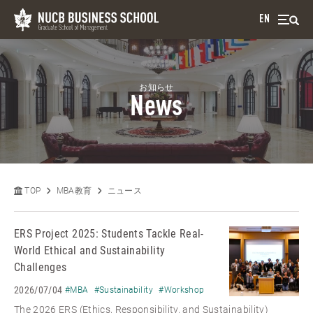
EN
お知らせ
News
TOP
MBA教育
ニュース
ERS Project 2025: Students Tackle Real-
World Ethical and Sustainability
Challenges
2026/07/04
#MBA
#Sustainability
#Workshop
The 2026 ERS (Ethics, Responsibility, and Sustainability)