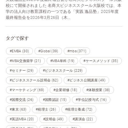
校にて開催されました 名商大ビジネススクール大阪校では、本
学の法人向け教育課程の一つである「実践 逸品塾」2025年度
最終報告会を2026年3月26日（木...
タグで探す
#EMBA (30)
#Global (39)
#mba (371)
#MBA交換留学 (21)
#MBA単科 (19)
#ケースメソッド (35)
#セミナー (29)
#ビジネススクール (229)
#ビジネススクール説明会 (62)
#ビジネス公開講座 (49)
#マーケティング (69)
#企業研修 (18)
#体験授業 (38)
#国際交流 (26)
#国際認証 (15)
#学位記授与式 (16)
#東京 (63)
#税理士 (26)
#税理士養成 (72)
#英語MBA (20)
#説明会 (49)
#講演会 (22)