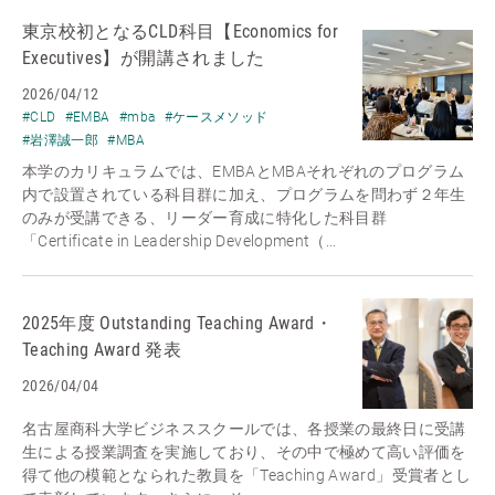
東京校初となるCLD科目【Economics for
Executives】が開講されました
2026/04/12
#CLD
#EMBA
#mba
#ケースメソッド
#岩澤誠一郎
#MBA
本学のカリキュラムでは、EMBAとMBAそれぞれのプログラム
内で設置されている科目群に加え、プログラムを問わず２年生
のみが受講できる、リーダー育成に特化した科目群
「Certificate in Leadership Development（...
2025年度 Outstanding Teaching Award・
Teaching Award 発表
2026/04/04
名古屋商科大学ビジネススクールでは、各授業の最終日に受講
生による授業調査を実施しており、その中で極めて高い評価を
得て他の模範となられた教員を「Teaching Award」受賞者とし