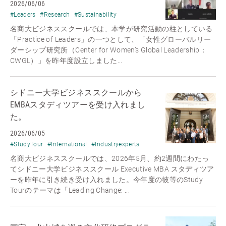
2026/06/06
#Leaders
#Research
#Sustainability
名商大ビジネススクールでは、本学が研究活動の柱としている
「Practice of Leaders」の一つとして、「女性グローバルリー
ダーシップ研究所（Center for Women’s Global Leadership：
CWGL）」を昨年度設立しました...
シドニー大学ビジネススクールから
EMBAスタディツアーを受け入れまし
た。
2026/06/05
#StudyTour
#International
#Industryexperts
名商大ビジネススクールでは、2026年5月、約2週間にわたっ
てシドニー大学ビジネススクール Executive MBA スタディツア
ーを昨年に引き続き受け入れました。今年度の彼等のStudy
Tourのテーマは「Leading Change: ...