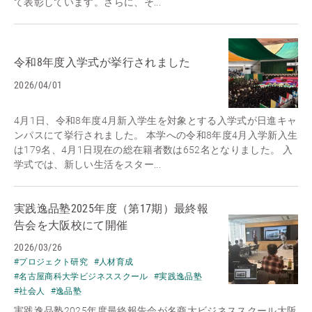
て表彰しています。さらに、そ...
令和8年度入学式が挙行されました
2026/04/01
4月1日、令和8年度4月新入学生を対象とする入学式が日進キャ
ンパスにて挙行されました。 本学への令和8年度4月入学新入生
は179名、4月1日現在の総在籍者数は652名となりました。 入
学式では、新しい生活をスター...
実践逸品塾2025年度（第17期）最終報
告会を大阪校にて開催
2026/03/26
#プロジェクト研究
#人材育成
#名古屋商科大学ビジネススクール
#実践逸品塾
#社会人
#逸品塾
実践逸品塾2025年度最終報告会が名商大ビジネススクール大阪