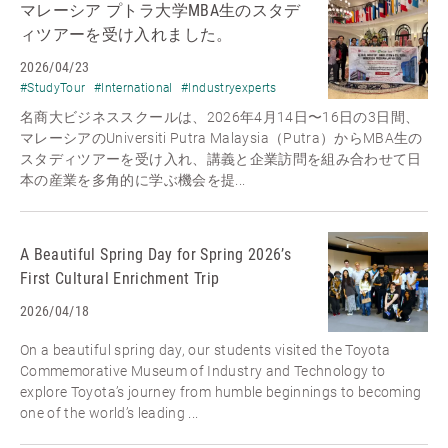
マレーシア プトラ大学MBA生のスタデ
ィツアーを受け入れました。
2026/04/23
#StudyTour
#International
#Industryexperts
名商大ビジネススクールは、2026年4月14日〜16日の3日間、
マレーシアのUniversiti Putra Malaysia（Putra）からMBA生の
スタディツアーを受け入れ、講義と企業訪問を組み合わせて日
本の産業を多角的に学ぶ機会を提...
A Beautiful Spring Day for Spring 2026’s
First Cultural Enrichment Trip
2026/04/18
On a beautiful spring day, our students visited the Toyota
Commemorative Museum of Industry and Technology to
explore Toyota’s journey from humble beginnings to becoming
one of the world’s leading ...