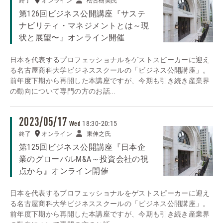
終了
オンライン
松古樹美氏
第126回ビジネス公開講座『サステ
ナビリティ・マネジメントとは～現
状と展望〜』オンライン開催
日本を代表するプロフェッショナルをゲストスピーカーに迎え
る名古屋商科大学ビジネススクールの「ビジネス公開講座」。
前年度下期から再開した本講座ですが、今期も引き続き産業界
の動向について専門の方のお話...
2023/05/17
18:30
-
20:15
Wed
終了
オンライン
東伸之氏
第125回ビジネス公開講座『日本企
業のグローバルM&A～投資会社の視
点から』オンライン開催
日本を代表するプロフェッショナルをゲストスピーカーに迎え
る名古屋商科大学ビジネススクールの「ビジネス公開講座」。
前年度下期から再開した本講座ですが、今期も引き続き産業界