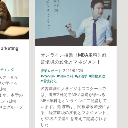
keting
オンライン授業《MBA単科》経
営環境の変化とマネジメント
ケティング
2021/05/25
授業レポート
#PreMBA
#MBA単科
#政治学
#関根豪政
スクールで
#環境変化
礎が学べる
名古屋商科大学ビジネススクールで
ve
は、週末2日間でMBA基礎が学べる
います。本学の
MBA単科をオンラインにて開講して
（Live
います。先週末は、関根豪政教授によ
業中にグループ
る「経営環境の変化とマネジメント」
が32名の受講生を迎えて開講されま
した...