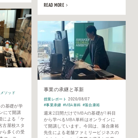
READ MORE
事業の承継と革新
スメソッド
2020/08/07
授業レポート
#事業承継
#MBA単科
#落合康裕
トの基礎が学
ンにて開講
週末2日間だけでMBAの基礎が1科目
授による「ケ
から学べるMBA単科はオンラインに
名古屋校スタ
て開講しています。今回は、落合康裕
から多くの受
先生による老舗ファミリービジネスの