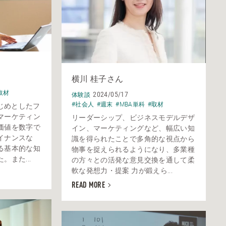
横川 桂子さん
取材
2024/05/17
体験談
#社会人
#週末
#MBA単科
#取材
はじめとしたフ
マーケティン
リーダーシップ、ビジネスモデルデザ
価値を数字で
イン、マーケティングなど、幅広い知
イナンスな
識を得られたことで多角的な視点から
る基本的な知
物事を捉えられるようになり、多業種
また...
の方々との活発な意見交換を通して柔
軟な発想力・提案 力が鍛えら...
READ MORE