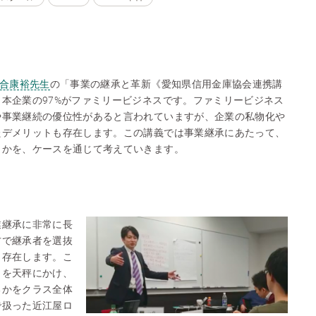
合康裕先生
の「事業の継承と革新《愛知県信用金庫協会連携講
本企業の97%がファミリービジネスです。ファミリービジネス
や事業継続の優位性があると言われていますが、企業の私物化や
たデメリットも存在します。この講義では事業継承にあたって、
きかを、ケースを通じて考えていきます。
業継承に非常に長
方で継承者を選抜
も存在します。こ
トを天秤にかけ、
るかをクラス全体
で扱った近江屋ロ