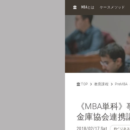
H
MBA
とは
ケースメソッド
O
M
E
TOP
教育課程
PreMB
《MBA単科
金庫協会連携
2018/02/17 Sat
#ビジネ