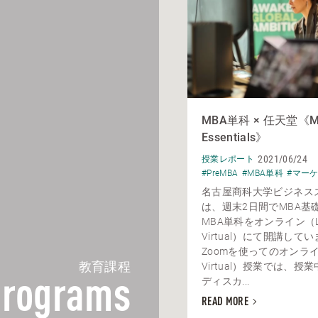
MBA単科 × 任天堂《Mar
Essentials》
2021/06/24
授業レポート
#PreMBA
#MBA単科
#マー
名古屋商科大学ビジネス
は、週末2日間でMBA基
MBA単科をオンライン（Li
Virtual）にて開講して
Zoomを使ってのオンライン
教育課程
Virtual）授業では、授
ディスカ...
rograms
READ MORE