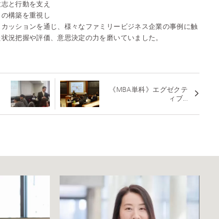
意志と行動を支え
）の構築を重視し
スカッションを通じ、様々なファミリービジネス企業の事例に触
た状況把握や評価、意思決定の力を磨いていました。
思
《MBA単科》エグゼクテ
ィブ...