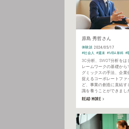
原島 秀哲さん
2024/05/17
体験談
#社会人
#週末
#MBA単科
#
3C分析、SWOT分析を
レームワークの基礎から
グミックスの手法、企業
捉えるコーポレートファ
ど、事業の創造に直結す
識を養うことができました。
READ MORE