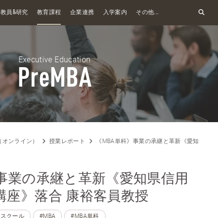
&
教員
研究
教育課程
企業連携
入学案内
その他...
Executive Education
PreMBA
A（オンライン）
授業レポート
《MBA単科》事業の承継と革新《愛知県信用
》事業の承継と革新《愛知県信用
講座》落合 康裕客員教授
ススクール
#MBA
#MBA単科