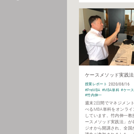
ケースメソッド実践法
2020/08/16
授業レポート
#PreMBA
#MBA単科
#ケー
#竹内伸一
週末2日間でマネジメン
べるMBA単科をオンライ
しています。竹内伸一教
ースメソッド実践法」が
ジオから開講され、全国