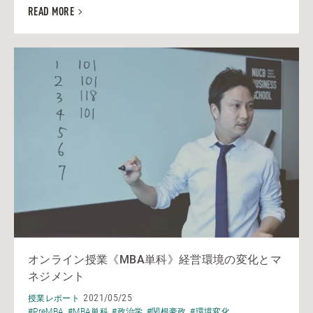
READ MORE
オンライン授業《MBA単科》経営環境の変化とマ
ネジメント
2021/05/25
授業レポート
#PreMBA
#MBA単科
#政治学
#関根豪政
#環境変化