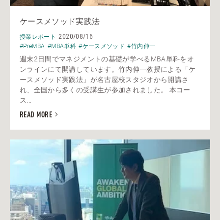
ケースメソッド実践法
2020/08/16
授業レポート
#PreMBA
#MBA単科
#ケースメソッド
#竹内伸一
週末2日間でマネジメントの基礎が学べるMBA単科をオ
ンラインにて開講しています。竹内伸一教授による「ケ
ースメソッド実践法」が名古屋校スタジオから開講さ
れ、全国から多くの受講生が参加されました。 本コー
ス...
READ MORE