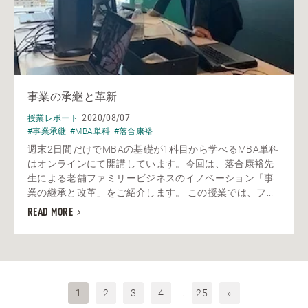
事業の承継と革新
2020/08/07
授業レポート
#事業承継
#MBA単科
#落合康裕
週末2日間だけでMBAの基礎が1科目から学べるMBA単科
はオンラインにて開講しています。今回は、落合康裕先
生による老舗ファミリービジネスのイノベーション「事
業の継承と改革」をご紹介します。 この授業では、フ...
READ MORE
1
2
3
4
…
25
»