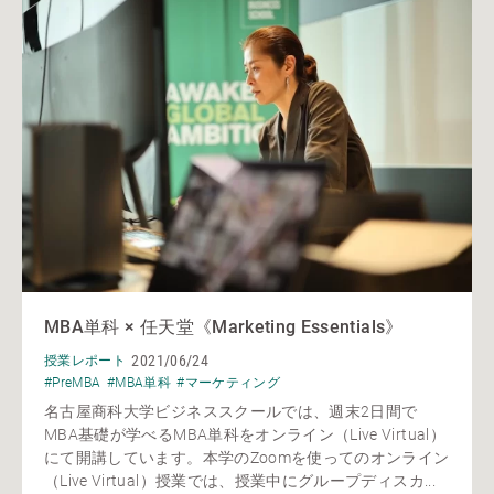
MBA単科 × 任天堂《Marketing Essentials》
2021/06/24
授業レポート
#PreMBA
#MBA単科
#マーケティング
名古屋商科大学ビジネススクールでは、週末2日間で
MBA基礎が学べるMBA単科をオンライン（Live Virtual）
にて開講しています。本学のZoomを使ってのオンライン
（Live Virtual）授業では、授業中にグループディスカ...