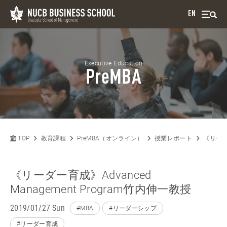
EN
Executive Education
PreMBA
TOP
教育課程
PreMBA（オンライン）
授業レポート
《リーダー
《リーダー育成》Advanced
Management Program竹内伸一教授
2019/01/27 Sun
#MBA
#リーダーシップ
#リーダー育成