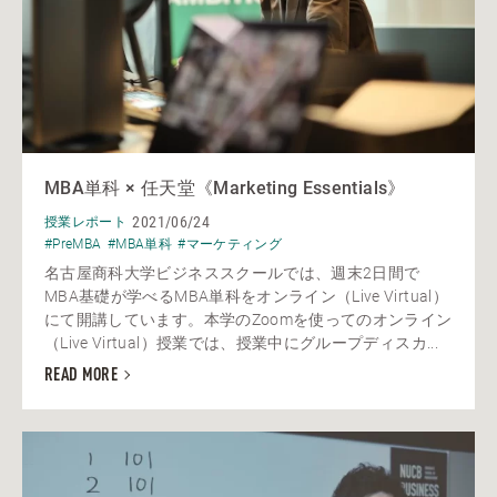
MBA単科 × 任天堂《Marketing Essentials》
2021/06/24
授業レポート
#PreMBA
#MBA単科
#マーケティング
名古屋商科大学ビジネススクールでは、週末2日間で
MBA基礎が学べるMBA単科をオンライン（Live Virtual）
にて開講しています。本学のZoomを使ってのオンライン
（Live Virtual）授業では、授業中にグループディスカ...
READ MORE