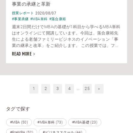
事業の承継と革新
2020/08/07
授業レポート
#事業承継
#MBA単科
#落合康裕
週末2日間だけでMBAの基礎が1科目から学べるMBA単科
はオンラインにて開講しています。今回は、落合康裕先
生による老舗ファミリービジネスのイノベーション「事
業の継承と改革」をご紹介します。 この授業では、フ...
READ MORE
1
2
3
4
…
25
»
タグで探す
#MBA (50)
#MBA単科 (73)
#MBA基礎 (23)
#PreMBA (52)
#ビジネススクール (44)