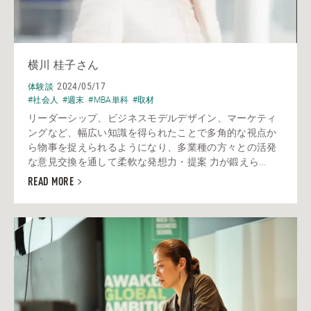
横川 桂子さん
2024/05/17
体験談
#社会人
#週末
#MBA単科
#取材
リーダーシップ、ビジネスモデルデザイン、マーケティ
ングなど、幅広い知識を得られたことで多角的な視点か
ら物事を捉えられるようになり、多業種の方々との活発
な意見交換を通して柔軟な発想力・提案 力が鍛えら...
READ MORE