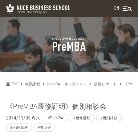
EN
Executive Education
PreMBA
TOP
教育課程
PreMBA（オンライン）
授業レポート
《Pre
《PreMBA履修証明》個別相談会
2014/11/05 Wed
#PreMBA
#履修証明
#個別相談
#MBA単科
#説明会