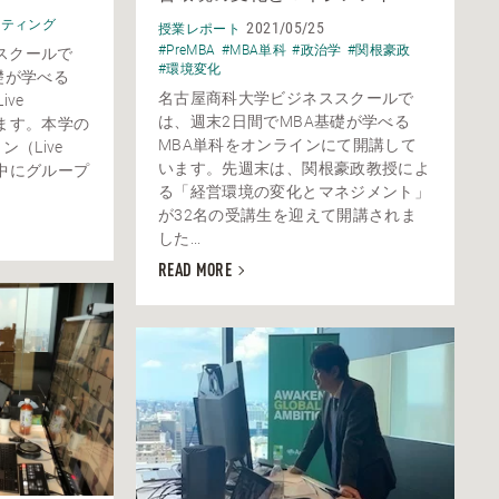
ケティング
2021/05/25
授業レポート
#PreMBA
#MBA単科
#政治学
#関根豪政
スクールで
#環境変化
礎が学べる
名古屋商科大学ビジネススクールで
ve
は、週末2日間でMBA基礎が学べる
います。本学の
MBA単科をオンラインにて開講して
（Live
います。先週末は、関根豪政教授によ
業中にグループ
る「経営環境の変化とマネジメント」
が32名の受講生を迎えて開講されま
した...
READ MORE