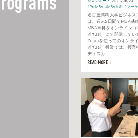
rograms
2021/06/24
授業レポート
#PreMBA
#MBA単科
#マー
名古屋商科大学ビジネス
は、週末2日間でMBA基
MBA単科をオンライン（Li
Virtual）にて開講して
Zoomを使ってのオンライン
Virtual）授業では、授
ディスカ...
READ MORE