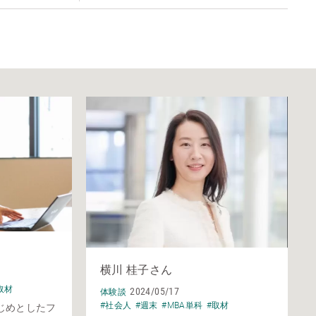
横川 桂子さん
取材
2024/05/17
体験談
#社会人
#週末
#MBA単科
#取材
はじめとしたフ