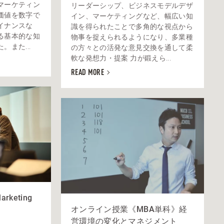
マーケティン
リーダーシップ、ビジネスモデルデザ
価値を数字で
イン、マーケティングなど、幅広い知
イナンスな
識を得られたことで多角的な視点から
る基本的な知
物事を捉えられるようになり、多業種
また...
の方々との活発な意見交換を通して柔
軟な発想力・提案 力が鍛えら...
READ MORE
keting
オンライン授業《MBA単科》経
営環境の変化とマネジメント