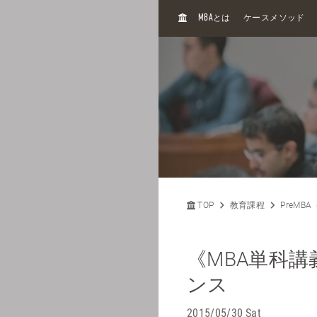
H
MBA
とは
ケースメソッド
O
M
E
TOP
教育課程
PreMB
《MBA単科
ンス
2015/05/30 Sat