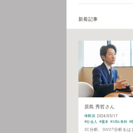
新着記事
原島 秀哲さん
2024/05/17
体験談
#社会人
#週末
#MBA単科
#
3C分析、SWOT分析を