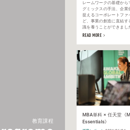
レームワークの基礎から
グミックスの手法、企業
捉えるコーポレートファ
ど、事業の創造に直結す
識を養うことができました。
READ MORE
MBA単科 × 任天堂《Mar
教育課程
Essentials》