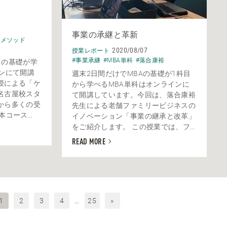
事業の承継と革新
スメソッド
2020/08/07
授業レポート
#事業承継
#MBA単科
#落合康裕
トの基礎が学
ンにて開講
週末2日間だけでMBAの基礎が1科目
授による「ケ
から学べるMBA単科はオンラインに
名古屋校スタ
て開講しています。今回は、落合康裕
から多くの受
先生による老舗ファミリービジネスの
コース...
イノベーション「事業の継承と改革」
をご紹介します。 この授業では、フ...
READ MORE
1
2
3
4
…
25
»