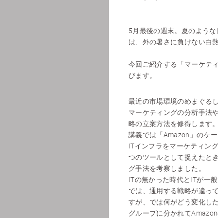
5月最後の週末。夏のような
は、外の暑さに負けない白
今回ご紹介する「マーケテ
びます。
最近の市場環境のめまぐる
マーケティングの分析手法
略の立案方法を修得します
講義では「Amazon」のケ
ITインフラをマーケティン
つのツールとして捉えたと
グ手法を考察しました。
ITの無かった時代とITが一
では、通用する戦略が違っ
すが、では何がどう変化し
グループに分かれてAmazo