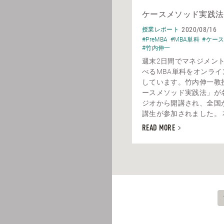
ケースメソッド実践法
2020/08/16
授業レポート
#PreMBA
#MBA単科
#ケー
#竹内伸一
週末2日間でマネジメン
べるMBA単科をオンライ
しています。竹内伸一教
ースメソッド実践法」が
ジオから開講され、全国
講生が参加されました。 本
READ MORE