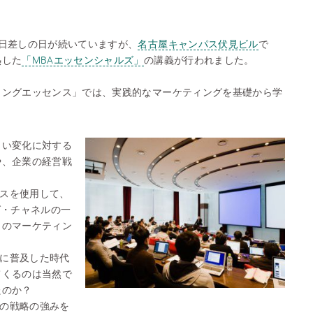
日差しの日が続いていますが、
名古屋キャンパス伏見ビル
で
熱した
「MBAエッセンシャルズ」
の講義が行われました。
ィングエッセンス」では、実践的なマーケティングを基礎から学
しい変化に対する
や、企業の経営戦
。
ースを使用して、
グ・チャネルの一
きのマーケティン
般に普及した時代
てくるのは当然で
たのか？
nの戦略の強みを