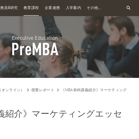
&
教員
研究
教育課程
企業連携
入学案内
その他...
Executive Education
PreMBA
A（オンライン）
授業レポート
《MBA単科講義紹介》マーケティングエッセ
講義紹介》マーケティングエッセ