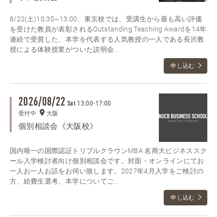
8/22(土)10:30~13:00、東京校では、受講生から最も高い評価
を受けた教員が表彰されるOutstanding Teaching Awardを14年
連続で受賞した、本学を代表する人気教授の一人である長沢教
授による体験授業がついた説明会...
申し込む
2026/08/22
13:00
-
17:00
Sat
受付中
大阪
個別相談会《大阪校》
国内唯一の国際認証トリプルクラウンMBA 名商大ビジネススク
ール入学検討者向け個別相談会です。対面・オンラインにてお
一人お一人お話をお伺い致します。2027年4月入学をご検討の
方、給費生選考、本学についてご...
申し込む