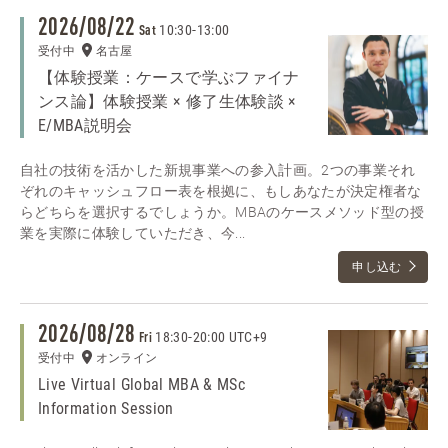
2026/08/22
10:30
-
13:00
Sat
受付中
名古屋
【体験授業：ケースで学ぶファイナ
ンス論】体験授業 × 修了生体験談 ×
E/MBA説明会
自社の技術を活かした新規事業への参入計画。2つの事業それ
ぞれのキャッシュフロー表を根拠に、もしあなたが決定権者な
らどちらを選択するでしょうか。MBAのケースメソッド型の授
業を実際に体験していただき、今...
申し込む
2026/08/28
18:30
-
20:00 UTC+9
Fri
受付中
オンライン
Live Virtual Global MBA & MSc
Information Session