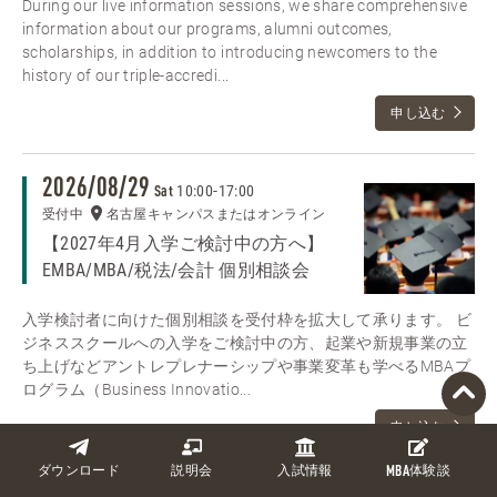
During our live information sessions, we share comprehensive
information about our programs, alumni outcomes,
scholarships, in addition to introducing newcomers to the
history of our triple-accredi...
申し込む
2026/08/29
10:00
-
17:00
Sat
受付中
名古屋キャンパスまたはオンライン
【2027年4月入学ご検討中の方へ】
EMBA/MBA/税法/会計 個別相談会
入学検討者に向けた個別相談を受付枠を拡大して承ります。 ビ
ジネススクールへの入学をご検討中の方、起業や新規事業の立
ち上げなどアントレプレナーシップや事業変革も学べるMBAプ
ログラム（Business Innovatio...
申し込む
ダウンロード
説明会
入試情報
MBA
体験談