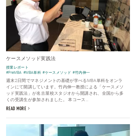
ケースメソッド実践法
授業レポート
#PreMBA
#MBA単科
#ケースメソッド
#竹内伸一
週末2日間でマネジメントの基礎が学べるMBA単科をオンラ
インにて開講しています。竹内伸一教授による「ケースメソ
ッド実践法」が名古屋校スタジオから開講され、全国から多
くの受講生が参加されました。 本コース...
READ MORE