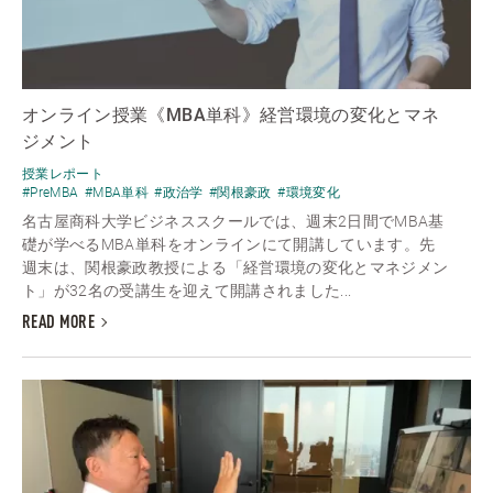
オンライン授業《MBA単科》経営環境の変化とマネ
ジメント
授業レポート
#PreMBA
#MBA単科
#政治学
#関根豪政
#環境変化
名古屋商科大学ビジネススクールでは、週末2日間でMBA基
礎が学べるMBA単科をオンラインにて開講しています。先
週末は、関根豪政教授による「経営環境の変化とマネジメン
ト」が32名の受講生を迎えて開講されました...
READ MORE