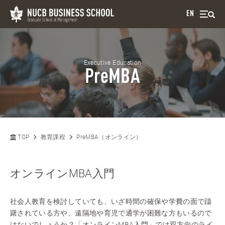
EN
Executive Education
PreMBA
TOP
教育課程
PreMBA（オンライン）
オンラインMBA入門
社会人教育を検討していても、いざ時間の確保や学費の面で躊
躇されている方や、遠隔地や育児で通学が困難な方もいるので
はないでしょうか？「オンラインMBA入門」では双方向のライ