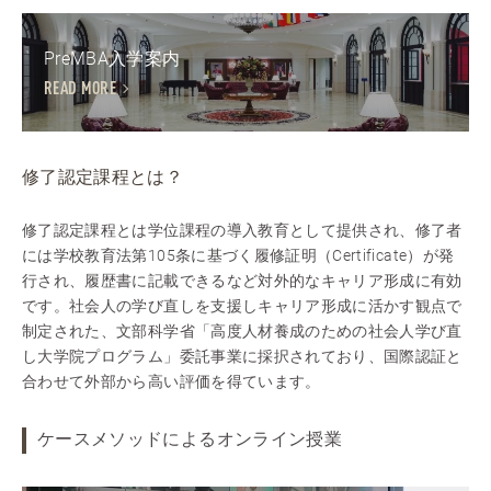
PreMBA入学案内
READ MORE
修了認定課程とは？
修了認定課程とは学位課程の導入教育として提供され、修了者
には学校教育法第105条に基づく履修証明（Certificate）が発
行され、履歴書に記載できるなど対外的なキャリア形成に有効
です。社会人の学び直しを支援しキャリア形成に活かす観点で
制定された、文部科学省「高度人材養成のための社会人学び直
し大学院プログラム」委託事業に採択されており、国際認証と
合わせて外部から高い評価を得ています。
ケースメソッドによるオンライン授業