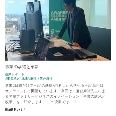
事業の承継と革新
授業レポート
#事業承継
#MBA単科
#落合康裕
週末2日間だけでMBAの基礎が1科目から学べるMBA単科は
オンラインにて開講しています。今回は、落合康裕先生によ
る老舗ファミリービジネスのイノベーション「事業の継承と
改革」をご紹介します。 この授業では、フ...
READ MORE