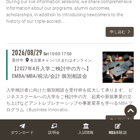
During our live information sessions, we share comprehensive
information about our programs, alumni outcomes,
scholarships, in addition to introducing newcomers to the
history of our triple-accredi...
申し込む
2026/08/29
10:00
-
17:00
Sat
受付中
名古屋キャンパスまたはオンライン
【2027年4月入学ご検討中の方へ】
EMBA/MBA/税法/会計 個別相談会
入学検討者に向けた個別相談を受付枠を拡大して承ります。 ビ
ジネススクールへの入学をご検討中の方、起業や新規事業の立
ち上げなどアントレプレナーシップや事業変革も学べるMBAプ
ログラム（Business Innovatio...
申し込む
ダウンロード
説明会
入試情報
MBA
体験談