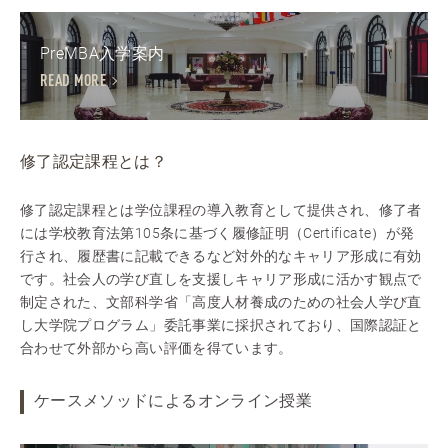
PreMBA入学案内
READ MORE
修了認定課程とは？
修了認定課程とは学位課程の導入教育として提供され、修了者
には学校教育法第105条に基づく履修証明（Certificate）が発
行され、履歴書に記載できるなど対外的なキャリア形成に有効
です。社会人の学び直しを支援しキャリア形成に活かす観点で
制定された、文部科学省「高度人材養成のための社会人学び直
し大学院プログラム」委託事業に採択されており、国際認証と
合わせて外部から高い評価を得ています。
ケースメソッドによるオンライン授業