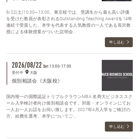
8/22(土)10:30~13:00、東京校では、受講生から最も高い評価
を受けた教員が表彰されるOutstanding Teaching Awardを14年
連続で受賞した、本学を代表する人気教授の一人である長沢教
授による体験授業がついた説明会...
申し込む
2026/08/22
13:00
-
17:00
Sat
受付中
大阪
個別相談会《大阪校》
国内唯一の国際認証トリプルクラウンMBA 名商大ビジネススク
ール入学検討者向け個別相談会です。対面・オンラインにてお
一人お一人お話をお伺い致します。2027年4月入学をご検討の
方、給費生選考、本学についてご...
申し込む