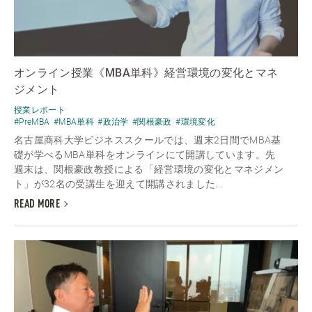
オンライン授業《MBA単科》経営環境の変化とマネ
ジメント
授業レポート
#PreMBA
#MBA単科
#政治学
#関根豪政
#環境変化
名古屋商科大学ビジネススクールでは、週末2日間でMBA基
礎が学べるMBA単科をオンラインにて開講しています。先
週末は、関根豪政教授による「経営環境の変化とマネジメン
ト」が32名の受講生を迎えて開講されました...
READ MORE