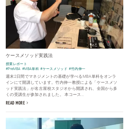
ケースメソッド実践法
授業レポート
#PreMBA
#MBA単科
#ケースメソッド
#竹内伸一
週末2日間でマネジメントの基礎が学べるMBA単科をオンラ
インにて開講しています。竹内伸一教授による「ケースメソ
ッド実践法」が名古屋校スタジオから開講され、全国から多
くの受講生が参加されました。 本コース...
READ MORE