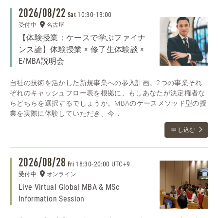
2026/08/22
10:30
-
13:00
Sat
受付中
名古屋
【体験授業：ケースで学ぶファイナ
ンス論】体験授業 × 修了生体験談 ×
E/MBA説明会
自社の技術を活かした新規事業への参入計画。2つの事業それ
ぞれのキャッシュフロー表を根拠に、もしあなたが決定権者な
らどちらを選択するでしょうか。MBAのケースメソッド型の授
業を実際に体験していただき、今...
申し込む
2026/08/28
18:30
-
20:00 UTC+9
Fri
受付中
オンライン
Live Virtual Global MBA & MSc
Information Session