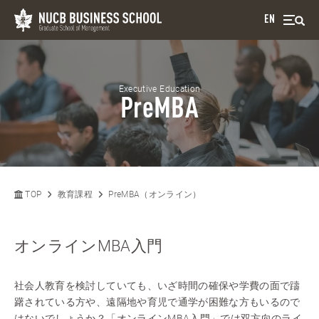
EN
Executive Education
PreMBA
TOP
教育課程
PreMBA（オンライン）
オンラインMBA入門
社会人教育を検討していても、いざ時間の確保や学費の面で躊
躇されている方や、遠隔地や育児で通学が困難な方もいるので
はないでしょうか？「オンラインMBA入門」では双方向のライ