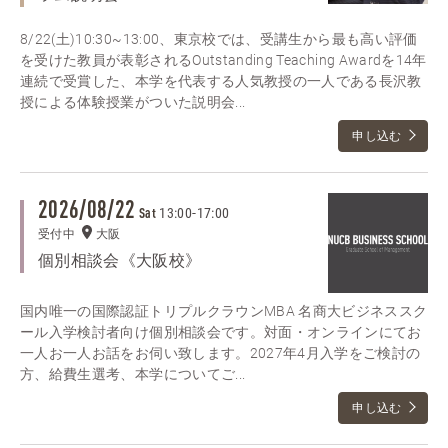
8/22(土)10:30~13:00、東京校では、受講生から最も高い評価
を受けた教員が表彰されるOutstanding Teaching Awardを14年
連続で受賞した、本学を代表する人気教授の一人である長沢教
授による体験授業がついた説明会...
申し込む
2026/08/22
13:00
-
17:00
Sat
受付中
大阪
個別相談会《大阪校》
国内唯一の国際認証トリプルクラウンMBA 名商大ビジネススク
ール入学検討者向け個別相談会です。対面・オンラインにてお
一人お一人お話をお伺い致します。2027年4月入学をご検討の
方、給費生選考、本学についてご...
申し込む