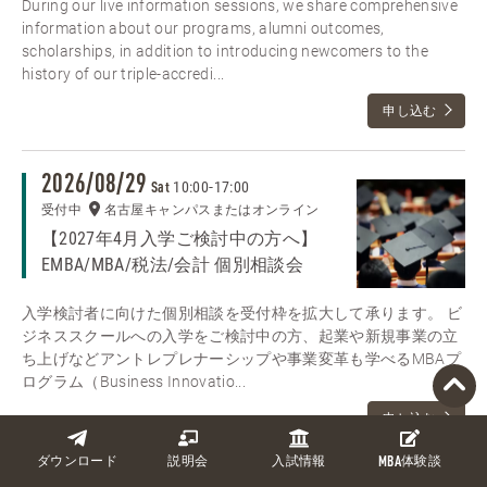
During our live information sessions, we share comprehensive
information about our programs, alumni outcomes,
scholarships, in addition to introducing newcomers to the
history of our triple-accredi...
申し込む
2026/08/29
10:00
-
17:00
Sat
受付中
名古屋キャンパスまたはオンライン
【2027年4月入学ご検討中の方へ】
EMBA/MBA/税法/会計 個別相談会
入学検討者に向けた個別相談を受付枠を拡大して承ります。 ビ
ジネススクールへの入学をご検討中の方、起業や新規事業の立
ち上げなどアントレプレナーシップや事業変革も学べるMBAプ
ログラム（Business Innovatio...
申し込む
ダウンロード
説明会
入試情報
MBA
体験談