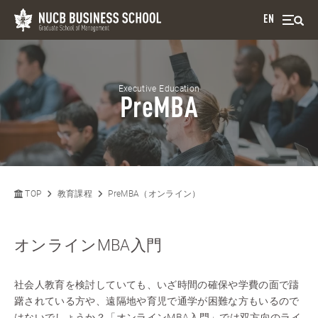
EN
Executive Education
PreMBA
TOP
教育課程
PreMBA（オンライン）
オンラインMBA入門
社会人教育を検討していても、いざ時間の確保や学費の面で躊
躇されている方や、遠隔地や育児で通学が困難な方もいるので
はないでしょうか？「オンラインMBA入門」では双方向のライ