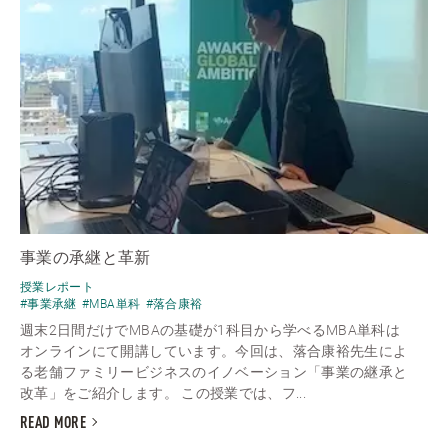
事業の承継と革新
授業レポート
#事業承継
#MBA単科
#落合康裕
週末2日間だけでMBAの基礎が1科目から学べるMBA単科は
オンラインにて開講しています。今回は、落合康裕先生によ
る老舗ファミリービジネスのイノベーション「事業の継承と
改革」をご紹介します。 この授業では、フ...
READ MORE