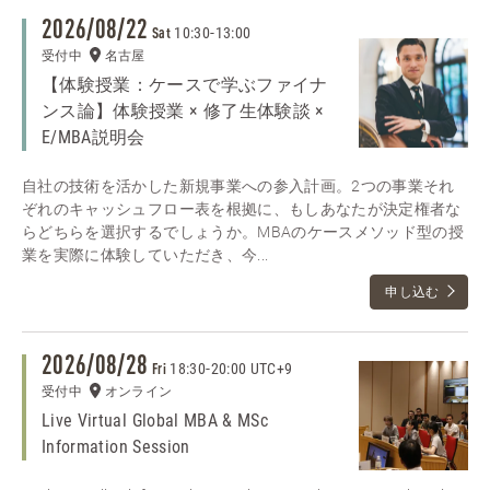
2026/08/22
10:30
-
13:00
Sat
受付中
名古屋
【体験授業：ケースで学ぶファイナ
ンス論】体験授業 × 修了生体験談 ×
E/MBA説明会
自社の技術を活かした新規事業への参入計画。2つの事業それ
ぞれのキャッシュフロー表を根拠に、もしあなたが決定権者な
らどちらを選択するでしょうか。MBAのケースメソッド型の授
業を実際に体験していただき、今...
申し込む
2026/08/28
18:30
-
20:00 UTC+9
Fri
受付中
オンライン
Live Virtual Global MBA & MSc
Information Session