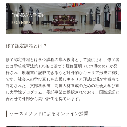
PreMBA入学案内
READ MORE
修了認定課程とは？
修了認定課程とは学位課程の導入教育として提供され、修了者
には学校教育法第105条に基づく履修証明（Certificate）が発
行され、履歴書に記載できるなど対外的なキャリア形成に有効
です。社会人の学び直しを支援しキャリア形成に活かす観点で
制定された、文部科学省「高度人材養成のための社会人学び直
し大学院プログラム」委託事業に採択されており、国際認証と
合わせて外部から高い評価を得ています。
ケースメソッドによるオンライン授業