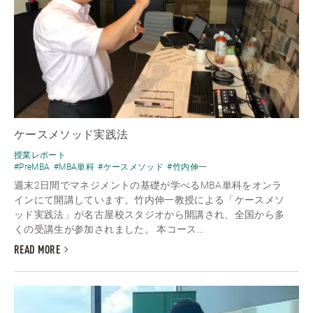
ケースメソッド実践法
授業レポート
#PreMBA
#MBA単科
#ケースメソッド
#竹内伸一
週末2日間でマネジメントの基礎が学べるMBA単科をオンラ
インにて開講しています。竹内伸一教授による「ケースメソ
ッド実践法」が名古屋校スタジオから開講され、全国から多
くの受講生が参加されました。 本コース...
READ MORE