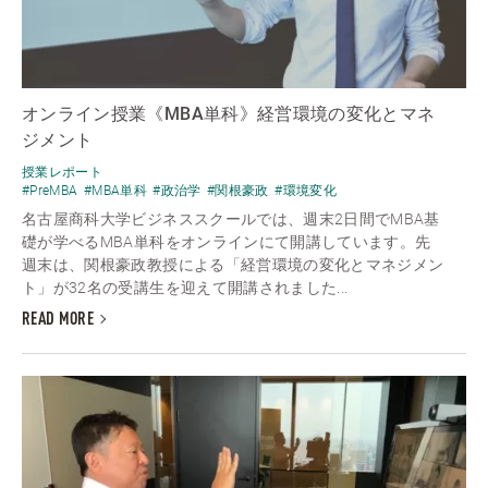
オンライン授業《MBA単科》経営環境の変化とマネ
ジメント
授業レポート
#PreMBA
#MBA単科
#政治学
#関根豪政
#環境変化
名古屋商科大学ビジネススクールでは、週末2日間でMBA基
礎が学べるMBA単科をオンラインにて開講しています。先
週末は、関根豪政教授による「経営環境の変化とマネジメン
ト」が32名の受講生を迎えて開講されました...
READ MORE