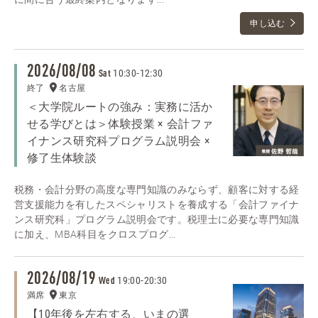
申し込む
2026/08/08
10:30
-
12:30
Sat
終了
名古屋
＜大学院ルートの強み：実務に活か
せる学びとは＞体験授業 × 会計ファ
イナンス研究科プログラム説明会 ×
修了生体験談
税務・会計分野の高度な専門知識のみならず、顧客に対する経
営支援能力を有したスペシャリストを養成する「会計ファイナ
ンス研究科」プログラム説明会です。税理士に必要な専門知識
に加え、MBA科目をクロスプログ...
2026/08/19
19:00
-
20:30
Wed
満席
東京
【10年後を左右する、いまの選