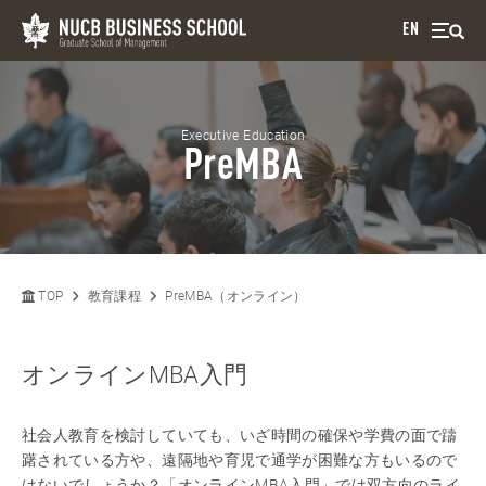
EN
Executive Education
PreMBA
TOP
教育課程
PreMBA（オンライン）
オンラインMBA入門
社会人教育を検討していても、いざ時間の確保や学費の面で躊
躇されている方や、遠隔地や育児で通学が困難な方もいるので
はないでしょうか？「オンラインMBA入門」では双方向のライ