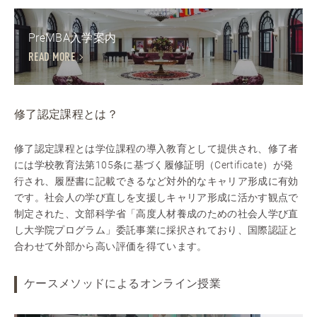
PreMBA入学案内
READ MORE
修了認定課程とは？
修了認定課程とは学位課程の導入教育として提供され、修了者
には学校教育法第105条に基づく履修証明（Certificate）が発
行され、履歴書に記載できるなど対外的なキャリア形成に有効
です。社会人の学び直しを支援しキャリア形成に活かす観点で
制定された、文部科学省「高度人材養成のための社会人学び直
し大学院プログラム」委託事業に採択されており、国際認証と
合わせて外部から高い評価を得ています。
ケースメソッドによるオンライン授業