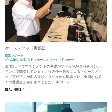
ケースメソッド実践法
授業レポート
#PreMBA
#MBA単科
#ケースメソッド
#竹内伸一
週末2日間でマネジメントの基礎が学べるMBA単科をオンラ
インにて開講しています。竹内伸一教授による「ケースメソ
ッド実践法」が名古屋校スタジオから開講され、全国から多
くの受講生が参加されました。 本コース...
READ MORE