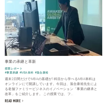
事業の承継と革新
授業レポート
#事業承継
#MBA単科
#落合康裕
週末2日間だけでMBAの基礎が1科目から学べるMBA単科は
オンラインにて開講しています。今回は、落合康裕先生によ
る老舗ファミリービジネスのイノベーション「事業の継承と
改革」をご紹介します。 この授業では、フ...
READ MORE