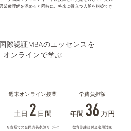
異業種理解を深めると同時に、将来に役立つ人脈を構築でき
国際認証MBAのエッセンスを
オンラインで学ぶ
週末オンライン授業
学費負担額
2
36
土日
日間
年間
万円
名古屋での合同講義参加可（年2
教育訓練給付金適用対象