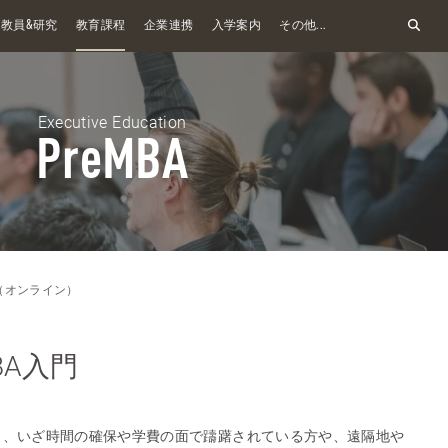
&
教員
研究
教育課程
企業連携
入学案内
その他...
Executive Education
PreMBA
A（オンライン）
A入門
も、いざ時間の確保や学費の面で躊躇されている方や、遠隔地や