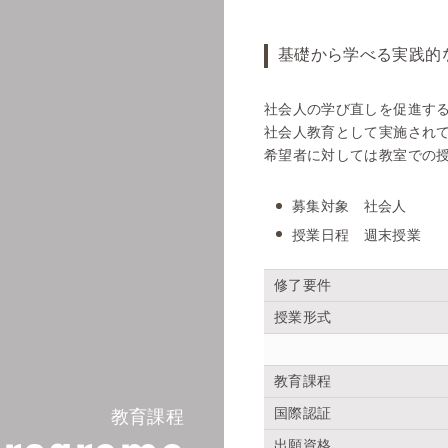
基礎から学べる実践的
社会人の学び直しを促進する
社会人教育として実施され
希望者に対しては教室での
募集対象 社会人
授業日程 週末授業
修了要件
授業形式
教育課程
国際認証
教育課程
出願資格