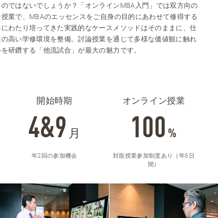
のではないでしょうか？「オンラインMBA入門」では双方向の
授業で、MBAのエッセンスをご自身の目的にあわせて修得する
年にわたり培ってきた実践的なケースメソッドはそのままに、仕
性の高い学修環境を整備。討論授業を通じて多様な価値観に触れ
ルを研鑽する「他流試合」が最大の魅力です。
開始時期
オンライン授業
4&9
100
月
%
年2回の参加機会
対面授業参加制度あり（年6日
間）