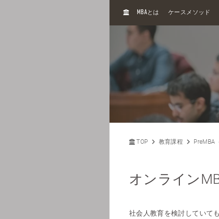
H
MBA
とは
ケースメソッド
O
M
E
TOP
教育課程
PreMB
オンラインMB
社会人教育を検討していて