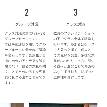
グループ討議
クラス討議
クラス討議の前に行われる
教員のファシリテーション
グループセッション。ここ
の下でクラス全体で議論を
では事前課題を用いてグル
行います。参加者はケース
ープルームに分かれて議論
主人公の立場で、個人とし
を交わします。受講生が自
ての見解を発言。多様な意
由に自分のアイデアを試す
見がぶつかり、さらに深い
場となり、他者の意見を聞
考察へと進むことで知識の
くことで自分の考えを客観
みならず行動力に結びつく
的に見つめ直すことができ
主体性を修得します。
ます。