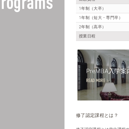
rograms
1年制（大卒）
1年制（短大・専門卒）
2年制（高卒）
授業日程
PreMBA入学案
READ MORE
修了認定課程とは？