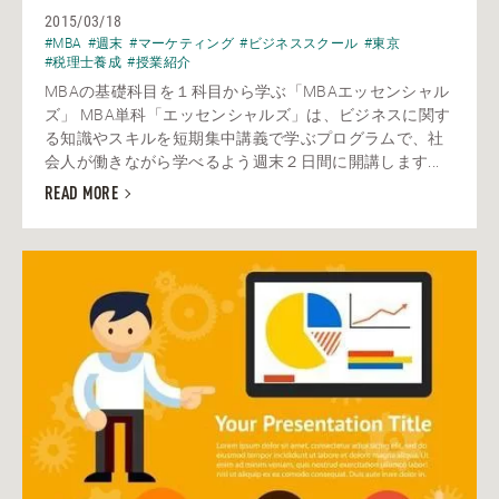
2015/03/18
#MBA
#週末
#マーケティング
#ビジネススクール
#東京
#税理士養成
#授業紹介
MBAの基礎科目を１科目から学ぶ「MBAエッセンシャル
ズ」 MBA単科「エッセンシャルズ」は、ビジネスに関す
る知識やスキルを短期集中講義で学ぶプログラムで、社
会人が働きながら学べるよう週末２日間に開講します...
READ MORE