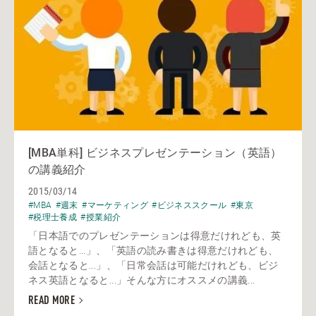
[MBA単科] ビジネスプレゼンテーション（英語）
の講義紹介
2015/03/14
#MBA
#週末
#マーケティング
#ビジネススクール
#東京
#税理士養成
#授業紹介
「日本語でのプレゼンテーションは得意だけれども、英
語となると...」、「英語の読み書きは得意だけれども、
会話となると...」、「日常会話は可能だけれども、ビジ
ネス英語となると...」そんな方にオススメの講義...
READ MORE