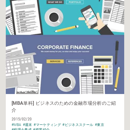
[MBA単科] ビジネスのための金融市場分析のご紹
介
2015/02/20
#MBA
#週末
#マーケティング
#ビジネススクール
#東京
#税理士養成
#授業紹介