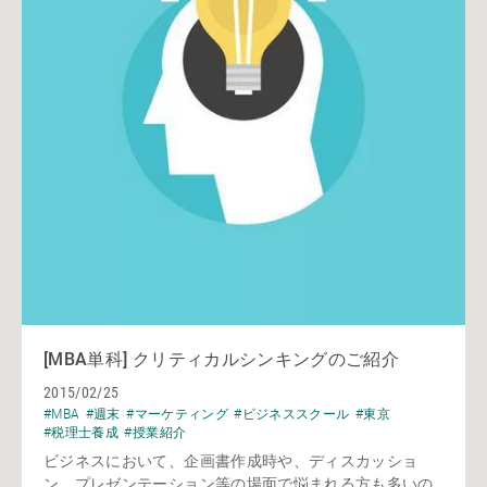
[MBA単科] クリティカルシンキングのご紹介
2015/02/25
#MBA
#週末
#マーケティング
#ビジネススクール
#東京
#税理士養成
#授業紹介
ビジネスにおいて、企画書作成時や、ディスカッショ
ン、プレゼンテーション等の場面で悩まれる方も多いの