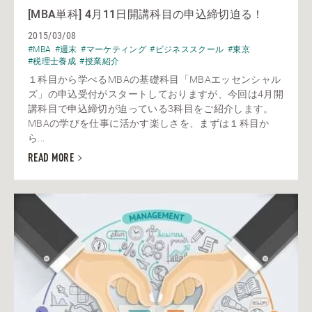
[MBA単科] 4月11日開講科目の申込締切迫る！
2015/03/08
#MBA
#週末
#マーケティング
#ビジネススクール
#東京
#税理士養成
#授業紹介
１科目から学べるMBAの基礎科目「MBAエッセンシャル
ズ」の申込受付がスタートしておりますが、今回は4月開
講科目で申込締切が迫っている3科目をご紹介します。
MBAの学びを仕事に活かす楽しさを、まずは１科目か
ら...
READ MORE