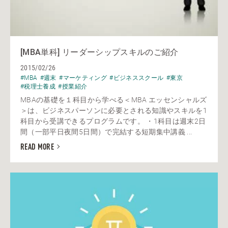
[MBA単科] リーダーシップスキルのご紹介
2015/02/26
#MBA
#週末
#マーケティング
#ビジネススクール
#東京
#税理士養成
#授業紹介
MBAの基礎を１科目から学べる＜MBA エッセンシャルズ
＞は、ビジネスパーソンに必要とされる知識やスキルを1
科目から受講できるプログラムです。 ・1科目は週末2日
間（一部平日夜間5日間）で完結する短期集中講義 ...
READ MORE