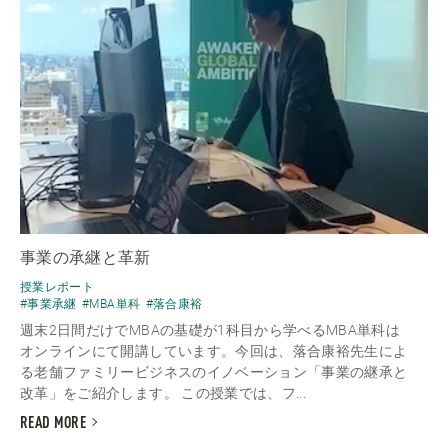
事業の承継と革新
授業レポート
#事業承継
#MBA単科
#落合康裕
週末2日間だけでMBAの基礎が1科目から学べるMBA単科は
オンラインにて開講しています。今回は、落合康裕先生によ
る老舗ファミリービジネスのイノベーション「事業の継承と
改革」をご紹介します。 この授業では、フ...
READ MORE