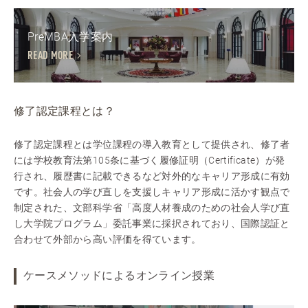
PreMBA入学案内
READ MORE
修了認定課程とは？
修了認定課程とは学位課程の導入教育として提供され、修了者
には学校教育法第105条に基づく履修証明（Certificate）が発
行され、履歴書に記載できるなど対外的なキャリア形成に有効
です。社会人の学び直しを支援しキャリア形成に活かす観点で
制定された、文部科学省「高度人材養成のための社会人学び直
し大学院プログラム」委託事業に採択されており、国際認証と
合わせて外部から高い評価を得ています。
ケースメソッドによるオンライン授業