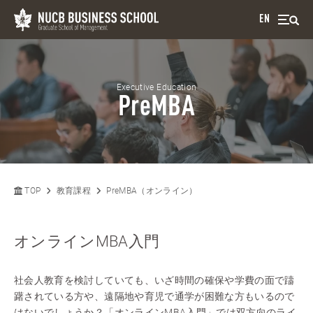
EN
Executive Education
PreMBA
TOP
教育課程
PreMBA（オンライン）
オンラインMBA入門
社会人教育を検討していても、いざ時間の確保や学費の面で躊
躇されている方や、遠隔地や育児で通学が困難な方もいるので
はないでしょうか？「オンラインMBA入門」では双方向のライ