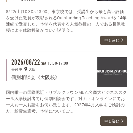
8/22(土)10:30~13:00、東京校では、受講生から最も高い評価
を受けた教員が表彰されるOutstanding Teaching Awardを14年
連続で受賞した、本学を代表する人気教授の一人である長沢教
授による体験授業がついた説明会...
申し込む
2026/08/22
13:00
-
17:00
Sat
受付中
大阪
個別相談会《大阪校》
国内唯一の国際認証トリプルクラウンMBA 名商大ビジネススク
ール入学検討者向け個別相談会です。対面・オンラインにてお
一人お一人お話をお伺い致します。2027年4月入学をご検討の
方、給費生選考、本学についてご...
申し込む