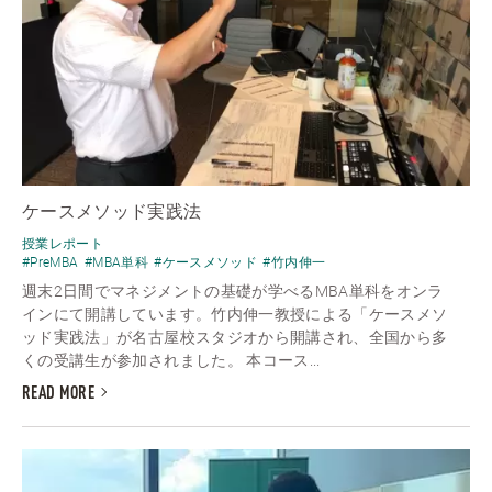
ケースメソッド実践法
授業レポート
#PreMBA
#MBA単科
#ケースメソッド
#竹内伸一
週末2日間でマネジメントの基礎が学べるMBA単科をオンラ
インにて開講しています。竹内伸一教授による「ケースメソ
ッド実践法」が名古屋校スタジオから開講され、全国から多
くの受講生が参加されました。 本コース...
READ MORE