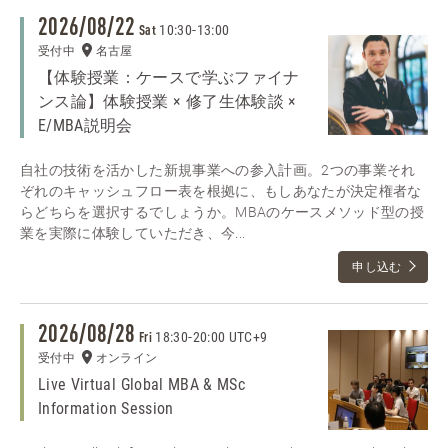
2026/08/22
10:30
-
13:00
Sat
受付中
名古屋
【体験授業：ケースで学ぶファイナ
ンス論】体験授業 × 修了生体験談 ×
E/MBA説明会
自社の技術を活かした新規事業への参入計画。2つの事業それ
ぞれのキャッシュフロー表を根拠に、もしあなたが決定権者な
らどちらを選択するでしょうか。MBAのケースメソッド型の授
業を実際に体験していただき、今...
申し込む
2026/08/28
18:30
-
20:00 UTC+9
Fri
受付中
オンライン
Live Virtual Global MBA & MSc
Information Session