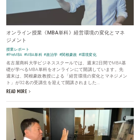
オンライン授業《MBA単科》経営環境の変化とマネ
ジメント
授業レポート
#PreMBA
#MBA単科
#政治学
#関根豪政
#環境変化
名古屋商科大学ビジネススクールでは、週末2日間でMBA基
礎が学べるMBA単科をオンラインにて開講しています。先
週末は、関根豪政教授による「経営環境の変化とマネジメン
ト」が32名の受講生を迎えて開講されました...
READ MORE