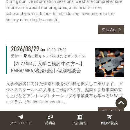
During our live information sessions, we share comprehensive
information about our programs, alumni outcomes,
scholarships, in addition to introducing newcomers to the
history of our triple-accredi...
申し込む
2026/08/29
10:00
-
17:00
Sat
受付中
名古屋キャンパスまたはオンライン
【2027年4月入学ご検討中の方へ】
EMBA/MBA/税法/会計 個別相談会
入学検討者に向けた個別相談を受付枠を拡大して承ります。 ビ
ジネススクールへの入学をご検討中の方、起業や新規事業の立
ち上げなどアントレプレナーシップや事業変革も学べるMBAプ
ログラム（Business Innovatio...
申し込む
ダウンロード
説明会
入試情報
MBA
体験談