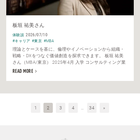
板垣 祐美さん
2026/07/10
体験談
#キャリア
#東京
#MBA
理論とケースを基に、倫理やイノベーションから組織・
戦略・DXをつなぐ価値創造を探求できます。 板垣 祐美
さん（MBA/東京） 2025年4月 入学 コンサルティング業
READ MORE
1
2
3
4
…
34
»