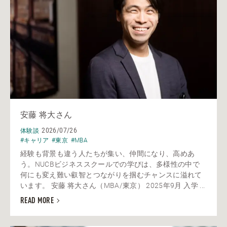
安藤 将大さん
2026/07/26
体験談
#キャリア
#東京
#MBA
経験も背景も違う人たちが集い、仲間になり、高めあ
う。NUCBビジネススクールでの学びは、多様性の中で
何にも変え難い叡智とつながりを掴むチャンスに溢れて
います。 安藤 将大さん（MBA/東京） 2025年9月 入学 ...
READ MORE