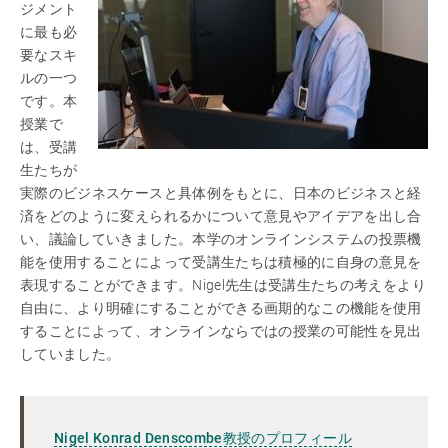
ジメント
に最も必
要なスキ
ルの一つ
です。本
授業で
は、受講
生たちが
実際のビジネスケースと具体例をもとに、日本のビジネスと経
済をどのように変えられるかについて意見やアイデアを出し合
い、議論していきました。本学のオンラインシステムの投票機
能を使用することによって受講生たちは積極的に自身の意見を
表現することができます。Nigel先生は受講生たちの考えをより
自由に、より明確にすることができる画期的なこの機能を使用
することによって、オンラインならではの授業の可能性を見出
していました。
Nigel Konrad Denscombe教授のプロフィール