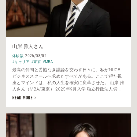
山岸 雅人さん
2026/08/02
体験談
#キャリア
#東京
#MBA
最高の仲間と妥協なき議論を交わす日々に、私がNUCB
ビジネススクールへ求めたすべてがある。ここで得た視
座とマインドは、私の人生を確実に変革させた。 山岸 雅
人さん（MBA/東京） 2025年9月入学 独立行政法人労...
READ MORE