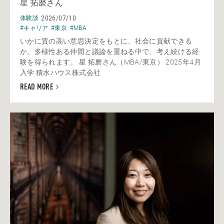
星 拓磨さん
2026/07/10
体験談
#キャリア
#東京
#MBA
いかに質の高い意思決定をもとに、社会に貢献できる
か。多様性ある仲間と議論を重ねる中で、考え続ける経
験を得られます。 星 拓磨さん（MBA/東京） 2025年4月
入学 積水ハウス株式会社
READ MORE