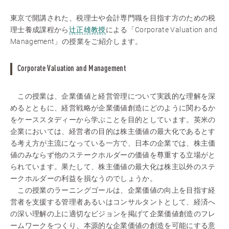
東京で開講された、税理士や会計専門職を目指す方のための税
理士養成課程から
辻正雄教授
による「Corporate Valuation and
Management」の授業をご紹介します。
Corporate Valuation and Management
この授業は、企業価値と経営管理について実践的な理解を深
めるとともに、経営戦略が企業価値創造にどのように関わるか
をケーススタディーから学ぶことを目的としています。英米の
企業においては、経営者の目的は株主価値の最大化であるとす
る考え方が主流になっている一方で、日本の企業では、株主価
値のみならず他のステークホルダーの価値を尊重する立場がと
られています。果たして、株主価値の最大化は株主以外のステ
ークホルダーの利益を損なうのでしょうか。
この授業のラーニングゴールは、企業価値の向上を目指す経
営者を支援する管理者あるいはコンサルタントとして、経済へ
の深い理解の上に適切なビジョンを掲げて企業価値創造のフレ
ームワークをつくり、本源的な企業価値の創造を可能にする意