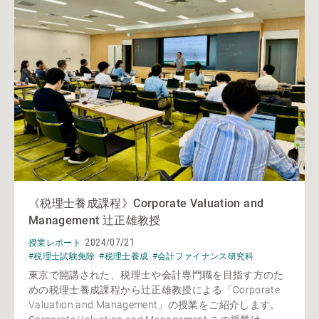
《税理士養成課程》Corporate Valuation and
Management 辻正雄教授
2024/07/21
授業レポート
#税理士試験免除
#税理士養成
#会計ファイナンス研究科
東京で開講された、税理士や会計専門職を目指す方のた
めの税理士養成課程から辻正雄教授による「Corporate
Valuation and Management」の授業をご紹介します。