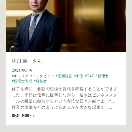
佐川 幸一さん
2024/06/16
#キャリア
#インタビュー
#国際認証
#東京
#TAP
#税理士
#税理士養成
#経営者
修了を機に、念願の税理士資格を取得することができま
した。平日は仕事に従事しながら、週末はビジネススク
ールの授業に参加するという多忙な日々が続きました。
授業の準備をどのように進めるかが大きな課題でし...
READ MORE