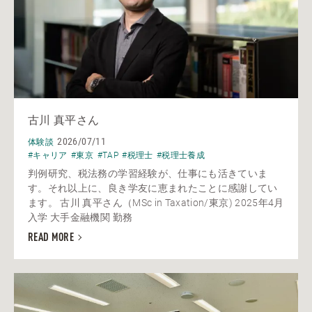
古川 真平さん
2026/07/11
体験談
#キャリア
#東京
#TAP
#税理士
#税理士養成
判例研究、税法務の学習経験が、仕事にも活きていま
す。それ以上に、良き学友に恵まれたことに感謝してい
ます。 古川 真平さん（MSc in Taxation/東京) 2025年4月
入学 大手金融機関 勤務
READ MORE