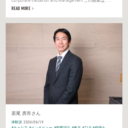
Corporate Valuation and Management この授業は、...
READ MORE
若尾 房市さん
2024/06/19
体験談
#キャリア
#インタビュー
#国際認証
#東京
#TAP
#税理士