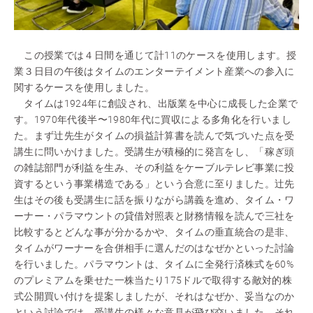
この授業では４日間を通じて計11のケースを使用します。授
業３日目の午後はタイムのエンターテイメント産業への参入に
関するケースを使用しました。
タイムは1924年に創設され、出版業を中心に成長した企業で
す。1970年代後半〜1980年代に買収による多角化を行いまし
た。まず辻先生がタイムの損益計算書を読んで気づいた点を受
講生に問いかけました。受講生が積極的に発言をし、「稼ぎ頭
の雑誌部門が利益を生み、その利益をケーブルテレビ事業に投
資するという事業構造である」という合意に至りました。辻先
生はその後も受講生に話を振りながら講義を進め、タイム・ワ
ーナー・パラマウントの貸借対照表と財務情報を読んで三社を
比較するとどんな事が分かるかや、タイムの垂直統合の是非、
タイムがワーナーを合併相手に選んだのはなぜかといった討論
を行いました。パラマウントは、タイムに全発行済株式を60%
のプレミアムを乗せた一株当たり175ドルで取得する敵対的株
式公開買い付けを提案しましたが、それはなぜか、妥当なのか
という討論では、受講生の様々な意見が飛び交いました。それ