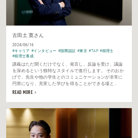
古田土 寛さん
2024/06/16
#キャリア
#インタビュー
#国際認証
#東京
#TAP
#税理士
#税理士養成
講義はただ聞くだけでなく、発言し、反論を受け、議論
を深めるという独特なスタイルで進行します。 そのおか
げで、先生や他の学生とのコミュニケーションが非常に
円滑になり、充実した学びを得ることができる場と...
READ MORE