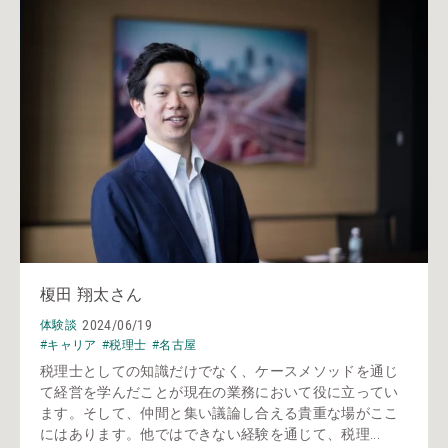
榎田 翔太さん
2024/06/19
体験談
#キャリア
#税理士
#名古屋
税理士としての知識だけでなく、ケースメソッドを通じ
て経営を学んだことが現在の業務において役に立ってい
ます。そして、仲間と集い議論し合える貴重な場がここ
にはあります。他ではできない経験を通じて、税理...