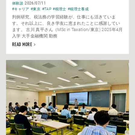
2026/07/11
体験談
#キャリア
#東京
#TAP
#税理士
#税理士養成
判例研究、税法務の学習経験が、仕事にも活きていま
す。それ以上に、良き学友に恵まれたことに感謝してい
ます。 古川 真平さん（MSc in Taxation/東京) 2025年4月
入学 大手金融機関 勤務
READ MORE