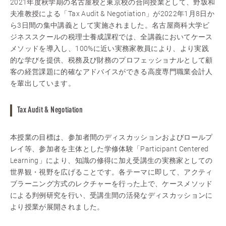
2021年度秋学期の名古屋校と東京校の合同授業として、野坂和
夫准教授による「Tax Audit & Negotiation」が2022年1月8日か
ら3日間の集中講義として実施されました。名古屋商科大学ビ
ジネススクールの税理士養成課程では、全講義においてケース
メソッドを導入し、100%に近い実務家教員により、より実践
的な学びを提供、税務及び財務のプロフェッショナルとして顧
客の経営課題に的確なアドバイスができる高度専門職業会計人
を輩出しています。
Tax Audit & Negotiation
本授業の目標は、参加者間のディスカッションおよびロールプ
レイ等、参加者を主体とした学修体験「Participant Centered
Learning」により、知識の修得に加え受講生の実務家としての
世界観・視野を広げることです。各テーマに即して、アクティ
ブラーニング方式のレクチャーを行った上で、ケースメソッド
による判例研究を行い、受講生間の活発なディスカッションに
より授業が展開されました。