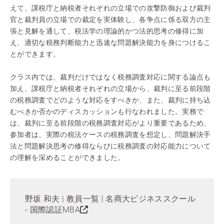
えて、課税庁と納税者それぞれの立場での攻撃防御および裁判
官と裁判員の立場での裁定を実体験し、各争点に係る双方の主
張と見解を通して、税法学の理論的かつ法的思考の修得に加
え、適切な税務判断能力と迅速な問題解決能力を身につけるこ
とができます。
クラス内では、裁判だけではなく税務調査対応に関する論点も
加え、課税庁と納税者それぞれの立場から、裁判に至る前段階
の税務調査でどのような対応をすべきか、また、裁判に持ち込
むべきか否かのディスカッションも行なわれました。実務で
は、裁判に至る前段階の税務調査対応がより重要であるため、
参加者は、実際の税法ケースの税務調査を想定し、問題解決手
法と問題解決思考の修得ならびに税務調査の対応能力について
の理解を深めることができました。
野坂 和夫 | 教員一覧 | 名商大ビジネススクール
- 国際認証MBA