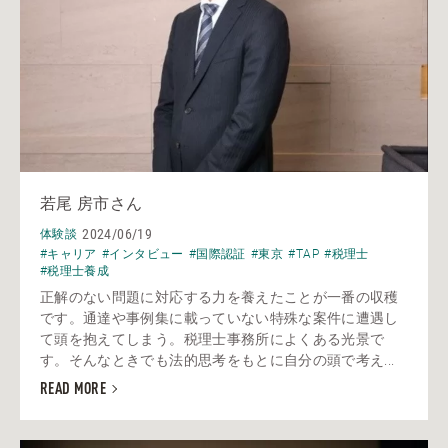
若尾 房市さん
2024/06/19
体験談
#キャリア
#インタビュー
#国際認証
#東京
#TAP
#税理士
#税理士養成
正解のない問題に対応する力を養えたことが一番の収穫
です。通達や事例集に載っていない特殊な案件に遭遇し
て頭を抱えてしまう。税理士事務所によくある光景で
す。そんなときでも法的思考をもとに自分の頭で考え...
READ MORE