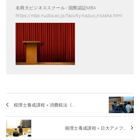
名商大ビジネススクール - 国際認証MBA
https://mba.nucba.ac.jp/faculty/kazuo_nozaka.html
税理士養成課程 × 消費税法《...
税理士養成課程 × 日大アメフ...