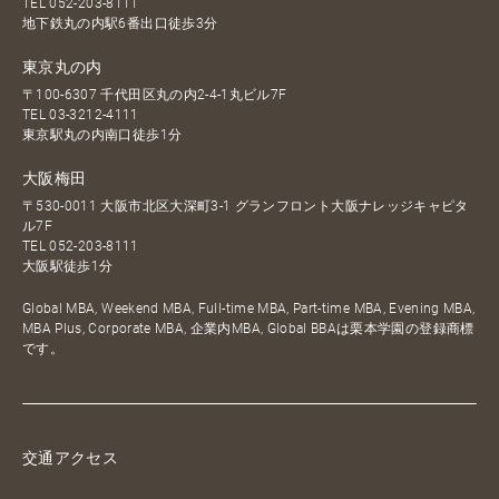
TEL
052-203-8111
地下鉄丸の内駅6番出口徒歩3分
東京丸の内
〒100-6307 千代田区丸の内2-4-1丸ビル7F
TEL
03-3212-4111
東京駅丸の内南口徒歩1分
大阪梅田
〒530-0011 大阪市北区大深町3-1 グランフロント大阪ナレッジキャピタ
ル7F
TEL
052-203-8111
大阪駅徒歩1分
Global MBA, Weekend MBA, Full-time MBA, Part-time MBA, Evening MBA,
MBA Plus, Corporate MBA, 企業内MBA, Global BBAは栗本学園の登録商標
です。
交通アクセス