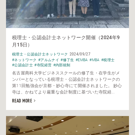
税理士・公認会計士ネットワーク開催（2024年9
月15日）
2024/09/27
税理士・公認会計士ネットワーク
#ネットワーク
#アルムナイ
#修了生
#EMBA
#MBA
#税理士
#公認会計士
#寺院経営
#内部統制
名古屋商科大学ビジネススクールの修了生・在学生がメ
ンバーとなっている税理士・公認会計士ネットワークの
第11回勉強会が京都・妙心寺にて開催されました。 妙心
寺は、かねてより厳重な会計制度に基づいた寺院経...
READ MORE