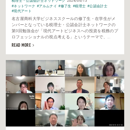
2024/06/13
税理士・公認会計士ネットワーク
#ネットワーク
#アルムナイ
#修了生
#税理士
#公認会計士
#現代アート
名古屋商科大学ビジネススクールの修了生・在学生がメ
ンバーとなっている税理士・公認会計士ネットワークの
第9回勉強会が「現代アートビジネスへの投資を税務のプ
ロフェッショナルの視点考える」というテーマで、...
READ MORE