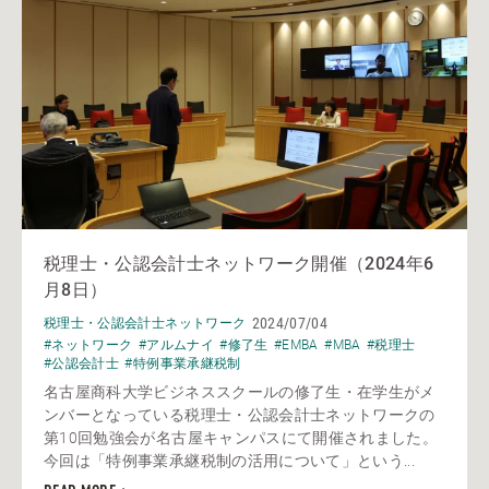
税理士・公認会計士ネットワーク開催（2024年6
月8日）
2024/07/04
税理士・公認会計士ネットワーク
#ネットワーク
#アルムナイ
#修了生
#EMBA
#MBA
#税理士
#公認会計士
#特例事業承継税制
名古屋商科大学ビジネススクールの修了生・在学生がメ
ンバーとなっている税理士・公認会計士ネットワークの
第10回勉強会が名古屋キャンパスにて開催されました。
今回は「特例事業承継税制の活用について」という...