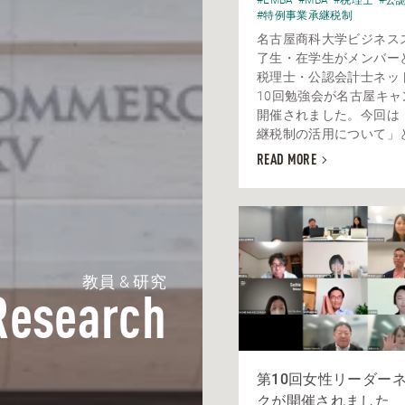
#特例事業承継税制
名古屋商科大学ビジネス
了生・在学生がメンバー
税理士・公認会計士ネッ
10回勉強会が名古屋キャ
開催されました。今回は
継税制の活用について」とい
READ MORE
教員 & 研究
Research
第10回女性リーダー
クが開催されました