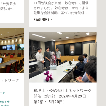
11回勉強会が京都・妙心寺にて開催
は「外資系大
されました。 妙心寺は、かねてより
の仕...
厳重な会計制度に基づいた寺院経...
READ MORE
ットワーク
）
税理士・公認会計士ネットワーク
ーク
開催（第1部：2024年4月29日・
第2部： 5月20日）
#修了生
認会計士