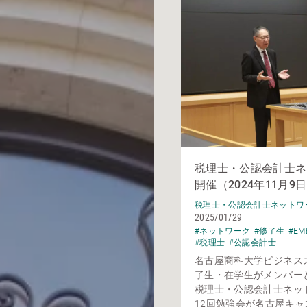
税理士・公認会計士ネ
開催（2024年11月9
税理士・公認会計士ネットワ
2025/01/29
#ネットワーク
#修了生
#EM
#税理士
#公認会計士
名古屋商科大学ビジネス
了生・在学生がメンバー
税理士・公認会計士ネッ
12回勉強会が名古屋キャ