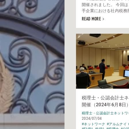
開催されました。 今回
手企業における社内税務部門
READ MORE
税理士・公認会計士ネ
開催（2024年6月8日
税理士・公認会計士ネットワ
2024/07/04
#ネットワーク
#アルムナイ
#EMBA
#MBA
#税理士
#公