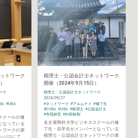
ットワーク
税理士・公認会計士ネットワーク
日）
開催（2024年9月15日）
ーク
税理士・公認会計士ネットワーク
2024/09/27
BA
#MBA
#ネットワーク
#アルムナイ
#修了生
#EMBA
#MBA
#税理士
#公認会計士
#寺院経営
#内部統制
スクールの修
名古屋商科大学ビジネススクールの修
となっている
了生・在学生がメンバーとなっている
トワークの第
税理士・公認会計士ネットワークの第
ンパスにて