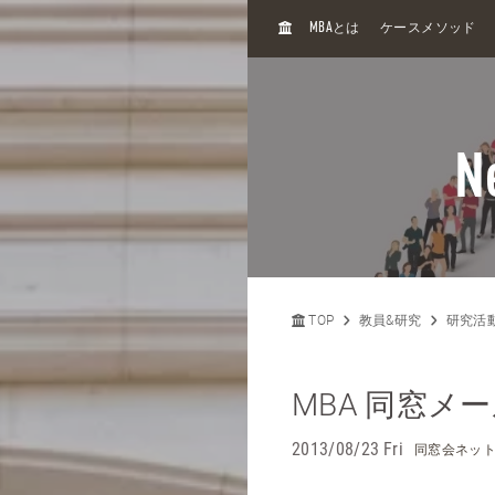
H
MBA
とは
ケースメソッド
O
M
E
N
TOP
教員&研究
研究活
MBA 同窓メー
2013/08/23 Fri
同窓会ネッ