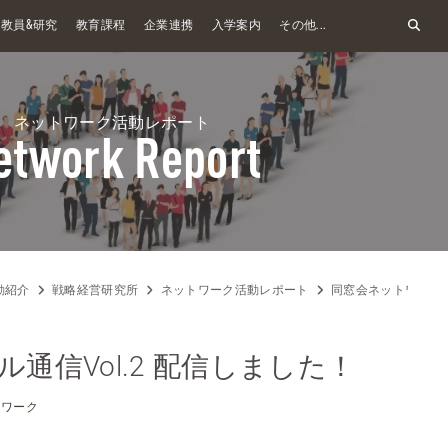
&
教員
研究
教育課程
企業連携
入学案内
その他...
ネットワーク活動レポート
etwork Report
動紹介
戦略経営研究所
ネットワーク活動レポート
同窓会ネットワーク
ル通信Vol.2 配信しました！
トワーク