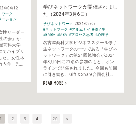
学びネットワークが開催されまし
024/04/12
た（2024年3月6日）
トワーク
ベーション
2024/03/07
学びネットワーク
#ネットワーク
#アルムナイ
#修了生
に女性リーダー
#EMBA
#MBA
#プロセス思考
#心理学
性の会」が
名古屋商科大学ビジネススクール修了
屋商科大学
生ネットワークの一つである「学びネ
にてハイブリ
ットワーク」の第24回勉強会が2024
した。女性ネ
年3月6日に21名の参加のもと、オン
伸一先...
ラインで開催されました。今回も前回
に引き続き、Gift＆Share合同会社...
READ MORE
1
2
3
4
…
20
»