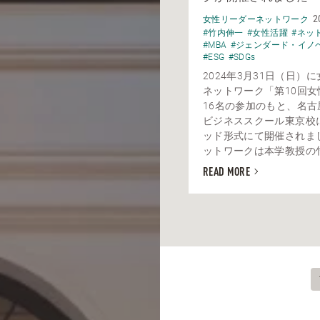
2
女性リーダーネットワーク
#竹内伸一
#女性活躍
#ネッ
#MBA
#ジェンダード・イノ
#ESG
#SDGs
2024年3月31日（日）
ネットワーク「第10回女
16名の参加のもと、名古
ビジネススクール東京校
ッド形式にて開催されま
ットワークは本学教授の竹内
READ MORE