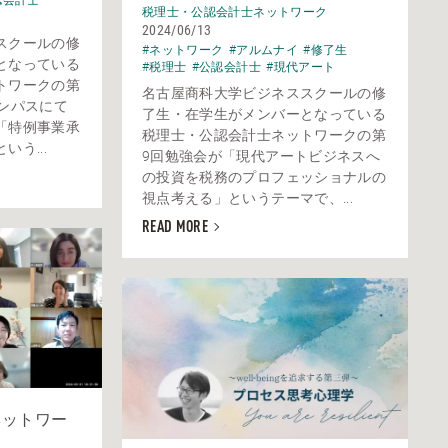
税理士・公認会計士ネットワーク
2024/06/13
スクールの修
#ネットワーク
#アルムナイ
#修了生
となっている
#税理士
#公認会計士
#現代アート
トワークの第
名古屋商科大学ビジネススクールの修
ンパスにて
了生・在学生がメンバーとなっている
「特例事業承
税理士・公認会計士ネットワークの第
う...
9回勉強会が「現代アートビジネスへ
の投資を税務のプロフェッショナルの
視点考える」というテーマで、...
READ MORE
ネットワー