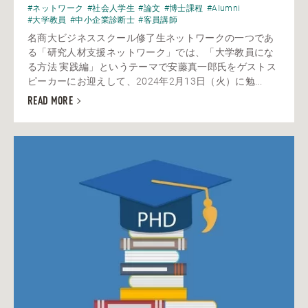
#ネットワーク
#社会人学生
#論文
#博士課程
#Alumni
#大学教員
#中小企業診断士
#客員講師
名商大ビジネススクール修了生ネットワークの一つであ
る「研究人材支援ネットワーク」では、「大学教員にな
る方法 実践編」というテーマで安藤真一郎氏をゲストス
ピーカーにお迎えして、2024年2月13日（火）に勉...
READ MORE