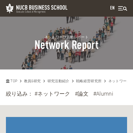
EN
ネットワーク活動レポート
Network Report
TOP
教員&研究
研究活動紹介
戦略経営研究所
ネットワーク
絞り込み：
#ネットワーク
#論文
#Alumni