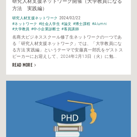
研究人材支援ネットワーク開催（大学教員になる
方法 実践編）
2024/02/22
研究人材支援ネットワーク
#ネットワーク
#社会人学生
#論文
#博士課程
#Alumni
#大学教員
#中小企業診断士
#客員講師
名商大ビジネススクール修了生ネットワークの一つであ
る「研究人材支援ネットワーク」では、「大学教員にな
る方法 実践編」というテーマで安藤真一郎氏をゲストス
ピーカーにお迎えして、2024年2月13日（火）に勉...
READ MORE