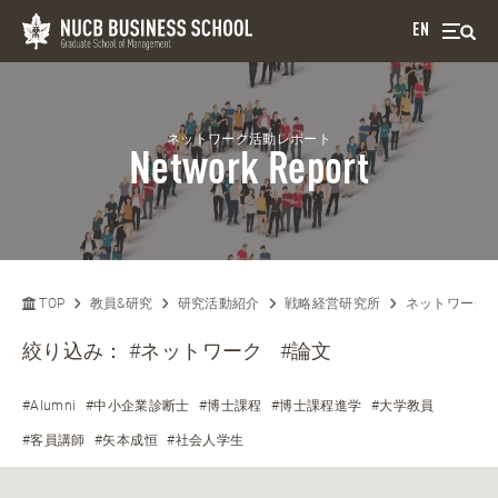
EN
ネットワーク活動レポート
Network Report
TOP
教員&研究
研究活動紹介
戦略経営研究所
ネットワーク
絞り込み：
#ネットワーク
#論文
#Alumni
#中小企業診断士
#博士課程
#博士課程進学
#大学教員
#客員講師
#矢本成恒
#社会人学生