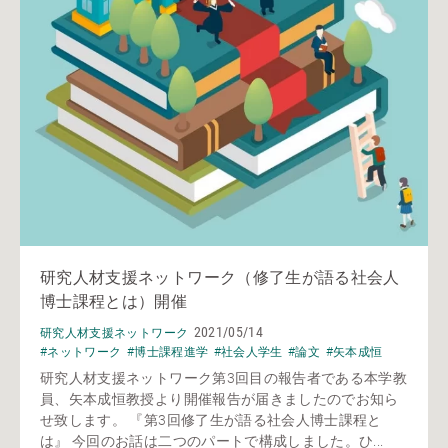
研究人材支援ネットワーク（修了生が語る社会人
博士課程とは）開催
2021/05/14
研究人材支援ネットワーク
#ネットワーク
#博士課程進学
#社会人学生
#論文
#矢本成恒
研究人材支援ネットワーク第3回目の報告者である本学教
員、矢本成恒教授より開催報告が届きましたのでお知ら
せ致します。 『第3回修了生が語る社会人博士課程と
は』 今回のお話は二つのパートで構成しました。ひ...