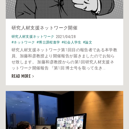
研究人材支援ネットワーク開催
2021/04/28
研究人材支援ネットワーク
#ネットワーク
#博士課程進学
#社会人学生
#論文
研究人材支援ネットワーク第1回目の報告者である本学教
員、加藤和彦教授より開催報告が届きましたのでお知ら
せ致します。 加藤和彦教授からの第1回研究人材支援ネ
ットワーク開催報告 『第1回 博士号を取って生き...
READ MORE