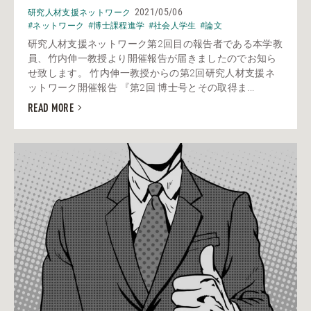
2021/05/06
研究人材支援ネットワーク
#ネットワーク
#博士課程進学
#社会人学生
#論文
研究人材支援ネットワーク第2回目の報告者である本学教
員、竹内伸一教授より開催報告が届きましたのでお知ら
せ致します。 竹内伸一教授からの第2回研究人材支援ネ
ットワーク開催報告 『第2回 博士号とその取得ま...
READ MORE