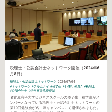
税理士・公認会計士ネットワーク開催（2024年6
月8日）
2024/07/04
税理士・公認会計士ネットワーク
#ネットワーク
#アルムナイ
#修了生
#EMBA
#MBA
#税理士
#公認会計士
#特例事業承継税制
名古屋商科大学ビジネススクールの修了生・在学生がメ
ンバーとなっている税理士・公認会計士ネットワークの
第10回勉強会が名古屋キャンパスにて開催されました。