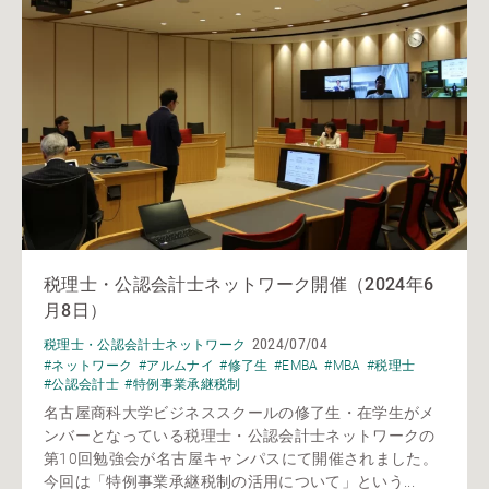
税理士・公認会計士ネットワーク開催（2024年6
月8日）
2024/07/04
税理士・公認会計士ネットワーク
#ネットワーク
#アルムナイ
#修了生
#EMBA
#MBA
#税理士
#公認会計士
#特例事業承継税制
名古屋商科大学ビジネススクールの修了生・在学生がメ
ンバーとなっている税理士・公認会計士ネットワークの
第10回勉強会が名古屋キャンパスにて開催されました。
今回は「特例事業承継税制の活用について」という...