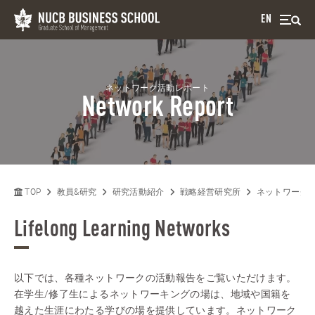
EN
ネットワーク活動レポート
Network Report
TOP
教員&研究
研究活動紹介
戦略経営研究所
ネットワーク
Lifelong Learning Networks
以下では、各種ネットワークの活動報告をご覧いただけます。
在学生/修了生によるネットワーキングの場は、地域や国籍を
越えた生涯にわたる学びの場を提供しています。ネットワーク