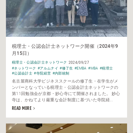
税理士・公認会計士ネットワーク開催（2024年9
月15日）
2024/09/27
税理士・公認会計士ネットワーク
#ネットワーク
#アルムナイ
#修了生
#EMBA
#MBA
#税理士
#公認会計士
#寺院経営
#内部統制
名古屋商科大学ビジネススクールの修了生・在学生がメ
ンバーとなっている税理士・公認会計士ネットワークの
第11回勉強会が京都・妙心寺にて開催されました。 妙心
寺は、かねてより厳重な会計制度に基づいた寺院経...
READ MORE