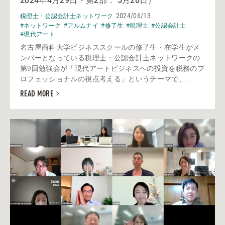
2024年4月29日・第2部： 5月20日）
2024/06/13
税理士・公認会計士ネットワーク
#ネットワーク
#アルムナイ
#修了生
#税理士
#公認会計士
#現代アート
名古屋商科大学ビジネススクールの修了生・在学生がメ
ンバーとなっている税理士・公認会計士ネットワークの
第9回勉強会が「現代アートビジネスへの投資を税務のプ
ロフェッショナルの視点考える」というテーマで、...
READ MORE