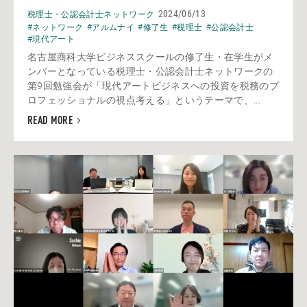
2024/06/13
税理士・公認会計士ネットワーク
#ネットワーク
#アルムナイ
#修了生
#税理士
#公認会計士
#現代アート
名古屋商科大学ビジネススクールの修了生・在学生がメ
ンバーとなっている税理士・公認会計士ネットワークの
第9回勉強会が「現代アートビジネスへの投資を税務のプ
ロフェッショナルの視点考える」というテーマで、...
READ MORE