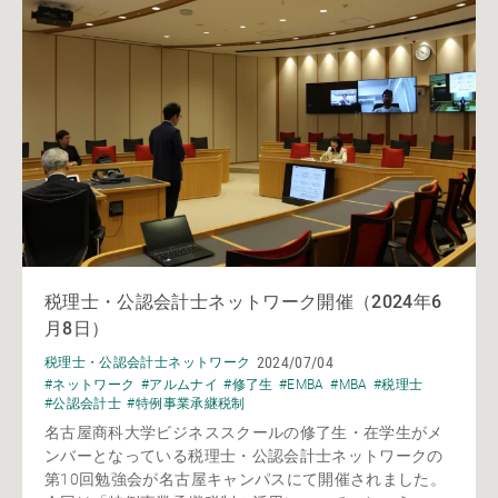
税理士・公認会計士ネットワーク開催（2024年6
月8日）
2024/07/04
税理士・公認会計士ネットワーク
#ネットワーク
#アルムナイ
#修了生
#EMBA
#MBA
#税理士
#公認会計士
#特例事業承継税制
名古屋商科大学ビジネススクールの修了生・在学生がメ
ンバーとなっている税理士・公認会計士ネットワークの
第10回勉強会が名古屋キャンパスにて開催されました。