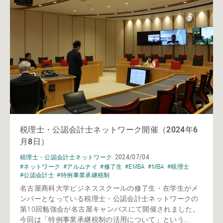
税理士・公認会計士ネットワーク開催（2024年6
月8日）
2024/07/04
税理士・公認会計士ネットワーク
#ネットワーク
#アルムナイ
#修了生
#EMBA
#MBA
#税理士
#公認会計士
#特例事業承継税制
名古屋商科大学ビジネススクールの修了生・在学生がメ
ンバーとなっている税理士・公認会計士ネットワークの
第10回勉強会が名古屋キャンパスにて開催されました。
今回は「特例事業承継税制の活用について」という...