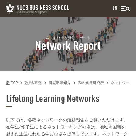
EN
ネットワーク活動レポート
Network Report
TOP
教員&研究
研究活動紹介
戦略経営研究所
ネットワーク
Lifelong Learning Networks
以下では、各種ネットワークの活動報告をご覧いただけます。
在学生/修了生によるネットワーキングの場は、地域や国籍を
越えた生涯にわたる学びの場を提供しています。ネットワーク