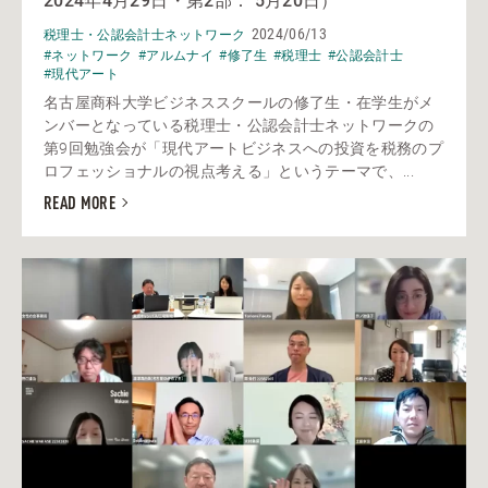
2024年4月29日・第2部： 5月20日）
2024/06/13
税理士・公認会計士ネットワーク
#ネットワーク
#アルムナイ
#修了生
#税理士
#公認会計士
#現代アート
名古屋商科大学ビジネススクールの修了生・在学生がメ
ンバーとなっている税理士・公認会計士ネットワークの
第9回勉強会が「現代アートビジネスへの投資を税務のプ
ロフェッショナルの視点考える」というテーマで、...
READ MORE