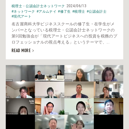
2024/06/13
税理士・公認会計士ネットワーク
#ネットワーク
#アルムナイ
#修了生
#税理士
#公認会計士
#現代アート
名古屋商科大学ビジネススクールの修了生・在学生がメ
ンバーとなっている税理士・公認会計士ネットワークの
第9回勉強会が「現代アートビジネスへの投資を税務のプ
ロフェッショナルの視点考える」というテーマで、...
READ MORE