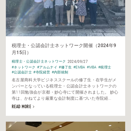
税理士・公認会計士ネットワーク開催（2024年9
月15日）
2024/09/27
税理士・公認会計士ネットワーク
#ネットワーク
#アルムナイ
#修了生
#EMBA
#MBA
#税理士
#公認会計士
#寺院経営
#内部統制
名古屋商科大学ビジネススクールの修了生・在学生がメ
ンバーとなっている税理士・公認会計士ネットワークの
第11回勉強会が京都・妙心寺にて開催されました。 妙心
寺は、かねてより厳重な会計制度に基づいた寺院経...
READ MORE