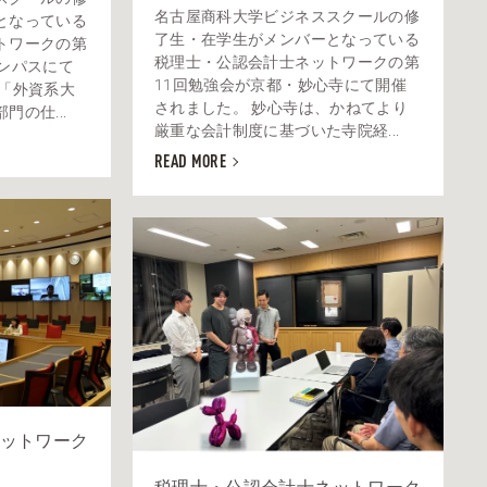
名古屋商科大学ビジネススクールの修
となっている
了生・在学生がメンバーとなっている
トワークの第
税理士・公認会計士ネットワークの第
ンパスにて
11回勉強会が京都・妙心寺にて開催
は「外資系大
されました。 妙心寺は、かねてより
の仕...
厳重な会計制度に基づいた寺院経...
READ MORE
ットワーク
）