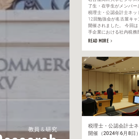
了生・在学生がメンバー
税理士・公認会計士ネッ
12回勉強会が名古屋キャ
開催されました。 今回
手企業における社内税務部門
READ MORE
税理士・公認会計士ネ
教員 & 研究
開催（2024年6月8日