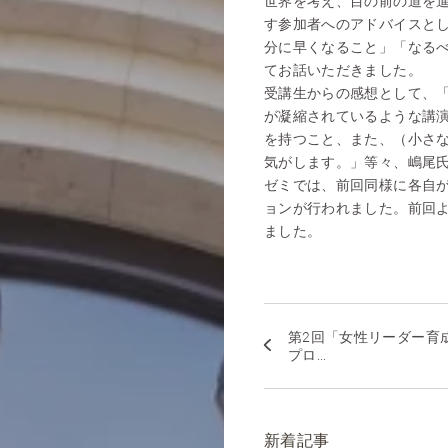
世界を考え、目の前の道を
す参加者へのアドバイスと
分に早くなること」「なる
てお話いただきました。
受講生からの感想として、
が凝縮されているような講
を持つこと、また、（小さ
気がします。」等々、嶋尾
ゼミでは、前回同様に各自
ョンが行われました。前回
ました。
第2回「女性リーダー育
プロ...
新着記事