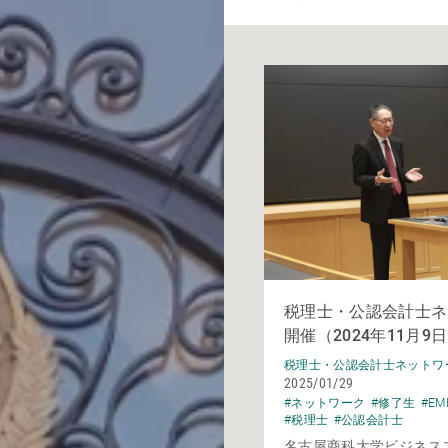
税理士・公認会計士ネ
開催（2024年11月9
税理士・公認会計士ネットワ
2025/01/29
#ネットワーク
#修了生
#EM
#税理士
#公認会計士
名古屋商科大学ビジネス