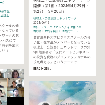
税理士・公認会計士ネットワーク
ーク
開催（第1部：2024年4月29日・
第2部： 5月20日）
#修了生
認会計士
税理士・公認会計士ネットワーク
2024/06/13
スクールの修
#ネットワーク
#アルムナイ
#修了生
となっている
#税理士
#公認会計士
#現代アート
トワークの第
名古屋商科大学ビジネススクールの修
ンパスにて
了生・在学生がメンバーとなっている
「特例事業承
税理士・公認会計士ネットワークの第
う...
9回勉強会が「現代アートビジネスへ
の投資を税務のプロフェッショナルの
視点考える」というテーマで、...
READ MORE