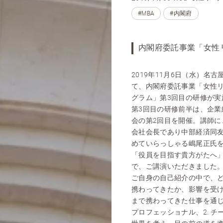
#MBA
#内閣府
内閣府委託事業「女性
2019年11月6日（水）名
て、内閣府委託事業「女性
グラム」第3回目の研修が実
第3回目の研修前半は、企業
会の第2回目を開催。講師に
会社会長であり中部経済同
めていらっしゃる嶋尾正氏
「役員を目指す貴方がたへ
で、ご講演いただきました
ご自身の自己紹介の中で、
携わってきたか、影響を受
まで携わってきた仕事を通じ
プロフェッショナル、2. チ