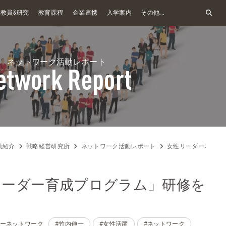
&
教員
研究
教育課程
企業連携
入学案内
その他...
ネットワーク活動レポート
etwork Report
動紹介
戦略経営研究所
ネットワーク活動レポート
女性リーダーネット
リーダー育成プログラム」研修を
ーネットワーク
#竹内伸一
#女性活躍
#ネットワーク