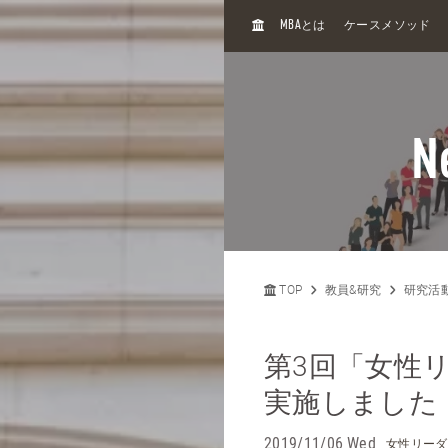
H
MBA
とは
ケースメソッド
O
M
E
N
TOP
教員&研究
研究活
第3回「女性
実施しました
2019/11/06 Wed
女性リーダ