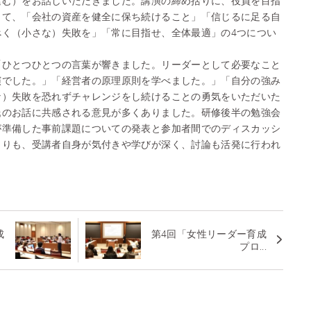
進む）をお話しいただきました。講演の締め括りに、役員を目指
して、「会社の資産を健全に保ち続けること」「信じるに足る自
べく（小さな）失敗を」「常に目指せ、全体最適」の4つについ
「ひとつひとつの言葉が響きました。リーダーとして必要なこと
演でした。」「経営者の原理原則を学べました。」「自分の強み
な）失敗を恐れずチャレンジをし続けることの勇気をいただいた
氏のお話に共感される意見が多くありました。研修後半の勉強会
が準備した事前課題についての発表と参加者間でのディスカッシ
よりも、受講者自身が気付きや学びが深く、討論も活発に行われ
成
第4回「女性リーダー育成
プロ...