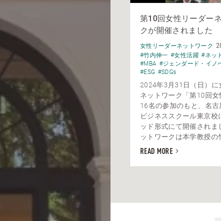
第10回女性リーダー
クが開催されました
2
女性リーダーネットワーク
#竹内伸一
#女性活躍
#ネッ
#MBA
#ジェンダード・イノ
#ESG
#SDGs
2024年3月31日（日）
ネットワーク「第10回女
16名の参加のもと、名古
ビジネススクール東京校
ッド形式にて開催されま
ットワークは本学教授の竹内
READ MORE