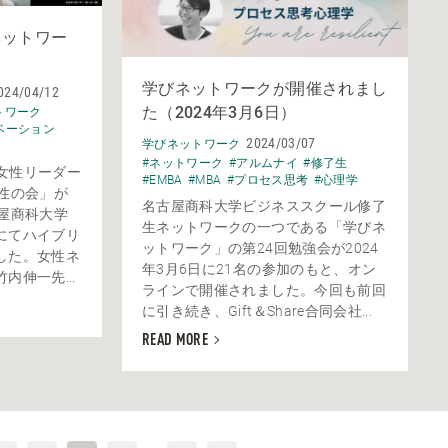
ネットワー
学びネットワークが開催されまし
024/04/12
た（2024年3月6日）
トワーク
ベーション
2024/03/07
学びネットワーク
#ネットワーク
#アルムナイ
#修了生
に女性リーダー
#EMBA
#MBA
#プロセス思考
#心理学
性の会」が
名古屋商科大学ビジネススクール修了
屋商科大学
生ネットワークの一つである「学びネ
にてハイブリ
ットワーク」の第24回勉強会が2024
した。女性ネ
年3月6日に21名の参加のもと、オン
伸一先...
ラインで開催されました。今回も前回
に引き続き、Gift＆Share合同会社...
READ MORE