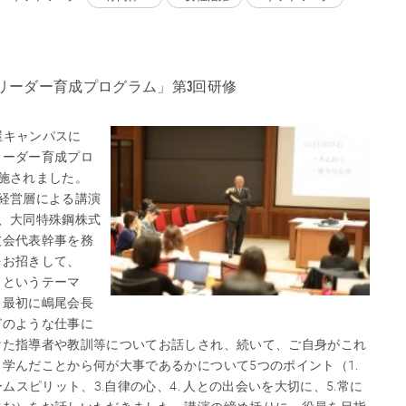
リーダー育成プログラム」第3回研修
古屋キャンパスに
リーダー育成プロ
施されました。
経営層による講演
、大同特殊鋼株式
友会代表幹事を務
をお招きして、
」というテーマ
。最初に嶋尾会長
どのような仕事に
けた指導者や教訓等についてお話しされ、続いて、ご自身がこれ
学んだことから何が大事であるかについて5つのポイント（1.
ームスピリット、3.自律の心、4. 人との出会いを大切に、5.常に