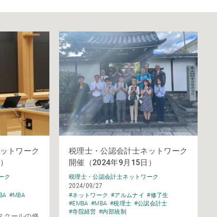
ットワーク
税理士・公認会計士ネットワーク
日）
開催（2024年9月15日）
ーク
税理士・公認会計士ネットワーク
2024/09/27
BA
#MBA
#ネットワーク
#アルムナイ
#修了生
#EMBA
#MBA
#税理士
#公認会計士
#寺院経営
#内部統制
スクールの修