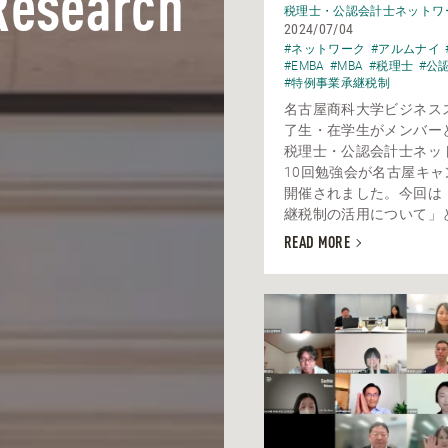
Research
税理士・公認会計士ネットワ
2024/07/04
#ネットワーク
#アルムナイ
#EMBA
#MBA
#税理士
#公
#特例事業承継税制
名古屋商科大学ビジネス
了生・在学生がメンバー
税理士・公認会計士ネッ
10回勉強会が名古屋キャ
開催されました。今回は
継税制の活用について」とい
READ MORE