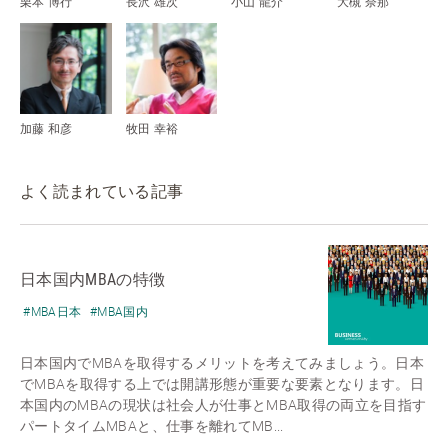
栗本 博行
長沢 雄次
小山 龍介
大槻 奈那
加藤 和彦
牧田 幸裕
よく読まれている記事
日本国内MBAの特徴
#MBA日本
#MBA国内
日本国内でMBAを取得するメリットを考えてみましょう。日本
でMBAを取得する上では開講形態が重要な要素となります。日
本国内のMBAの現状は社会人が仕事とMBA取得の両立を目指す
パートタイムMBAと、仕事を離れてMB...