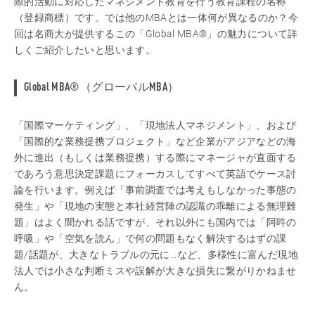
際的活動に対応したマネジメント教育を行う教育課程の名称
（登録商標）です。では他のMBAとは一体何が異なるのか？今
回は名商大が提供するこの「Global MBA®」の魅力について詳
しくご紹介したいと思います。
Global MBA®（グローバルMBA）
「国際マーケティング」、「現地法人マネジメント」、および
「国際的な業務提携プロジェクト」など企業がアジアなどの海
外に進出（もしくは業務提携）する際にマネージャが直面する
であろう意思決定課題にフォーカスしてすべて英語でケース討
論を行います。例えば「事前調査では考えもしなかった事態の
発生」や「現地の実態と本社経営陣の認識の乖離による無理難
題」はよく聞かれる話ですが、それ以外にも国内では「阿吽の
呼吸」や「空気を読ん」で何の問題もなく解決するはずの課
題/話題が、大きなトラブルの元に...など、多様性に富んだ現地
法人では小さな判断ミスや誤解が大きな損失に繋がりかねませ
ん。