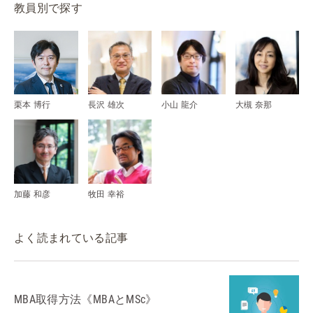
教員別で探す
栗本 博行
長沢 雄次
小山 龍介
大槻 奈那
加藤 和彦
牧田 幸裕
よく読まれている記事
MBA取得方法《MBAとMSc》