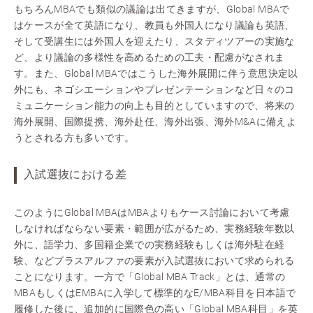
もちろんMBAでも類似の議論は出てきますが、Global MBAで
はケースが全て英語になり、教員も外国人になり議論も英語、
そして受講生には外国人を迎えたり、スタディツアーの実施な
ど、より議論の多様性を高めるための工夫・配慮がなされま
す。また、Global MBAではこうした海外展開に伴う意思決定以
外にも、ネゴシエーションやプレゼンテーションなど日々のコ
ミュニケーション能力の向上も目的としていますので、将来の
海外展開、国際提携、海外赴任、海外出張、海外M&Aに備えよ
うとされる方も多いです。
入試選抜における差
このようにGlobal MBAはMBAよりもケース討論において考慮
しなければならない要素・範囲が広がるため、実務経験年数以
外に、語学力、多国籍企業での実務経験もしくは海外駐在経
験、などプラスアルファの要素が入試選抜において求められる
ことになります。一方で「Global MBA Track」とは、通常の
MBAもしくはEMBAに入学して標準的なE/MBA科目を日本語で
履修した後に、追加的に国際色の高い「Global MBA科目」を英