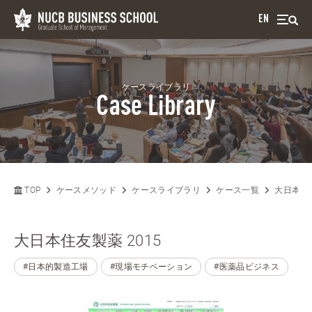
EN
ケースライブラリ
Case Library
TOP
ケースメソッド
ケースライブラリ
ケース一覧
大日本住友
大日本住友製薬 2015
#日本的製造工場
#現場モチベーション
#医薬品ビジネス