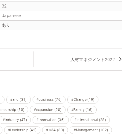
32
Japanese
あり
人材マネジメント2022
)
#and (31)
#business (76)
#Change (19)
eneurship (50)
#expansion (20)
#Family (16)
#industry (47)
#innovation (36)
#international (28)
#Leadership (42)
#M&A (80)
#Management (102)