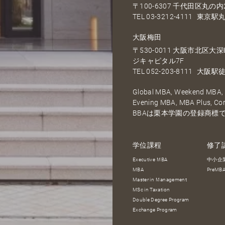
〒100-6307 千代田区丸の内2
TEL
03-3212-4111
東京駅丸
大阪梅田
〒530-0011 大阪市北区
ジキャピタル7F
TEL
052-203-8111
大阪駅徒
Global MBA, Weekend MBA, F
Evening MBA, MBA Plus, C
BBAは栗本学園の登録商標
学位課程
修了
Executive MBA
中小企
MBA
PreM
Master in Management
MSc in Taxation
Double Degree Program
Exchange Program