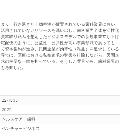
あまり、行き過ぎた非効率性が放置されている歯科業界におい
と活用されていないリソースを洗い出し、歯科業界全体を活性化
部資本取り込みを想定したビジネスモデルでの新規事業立ち上げ
や宅配便のように、公益性、公共性が高い事業領域であっても、
して資本集約が進み、民間企業が効率性（私益）を追求している
業界では、医療における私益追求の弊害を排除しながら、民間企
追求の主要な一端を担っている。そうした背景から、歯科業界の
ても考察した。
22-1035
2022
ヘルスケア・歯科
ベンチャービジネス