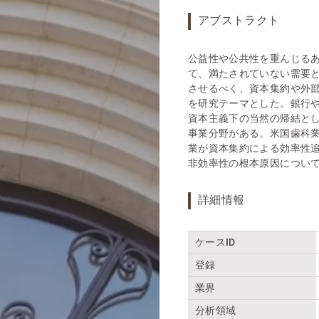
アブストラクト
公益性や公共性を重んじる
て、満たされていない需要
させるべく、資本集約や外
を研究テーマとした。銀行
資本主義下の当然の帰結と
事業分野がある。米国歯科
業が資本集約による効率性
非効率性の根本原因につい
詳細情報
ケースID
登録
業界
分析領域