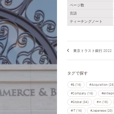
ページ数
言語
ティーチングノート
東京トラスト銀行 2022
タグで探す
#& (16)
#Acquisition (26
#Company (16)
#entrepr
#Global (34)
#in (18)
#IT (16)
#Japanese (20)