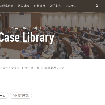
&
教員
研究
教育課程
企業連携
入学案内
その他...
ケースライブラリ
Case Library
ースライブラリ
ケース一覧
歯科業界 2022
2
ーム
#非営利事業