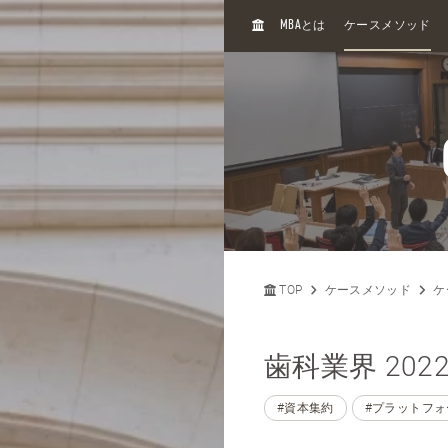
H
MBA
とは
ケースメソッド
O
M
E
TOP
ケースメソッド
ケ
歯科業界 202
#資本集約
#プラットフォ