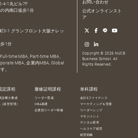
お問い合わせ
-4-1丸ビル7F
の内南口徒歩1分
公式オンラインスト
ア
大深町3-1 グランフロント大阪ナレッ
歩1分
Copyright © 2026 NUCB
ull-time MBA, Part-time MBA,
Business School. All
orporate MBA, 企業内MBA, Global
Rights Reserved.
です。
認定課程
履修証明課程
単科課程
業診断士養成
リーダー育成
会計&ファイナンス
BA（経営管理）
MBA基礎
マーケティング＆営業
企業別リーダー研修
リーダーシップ
マネジメント
デジタル変革
ヘルスケア経営
経営戦略