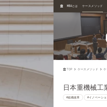
H
MBA
とは
ケースメソッド
O
M
E
TOP
ケースメソッド
ケ
日本重機械工業 
#組織改革
#イノベーショ