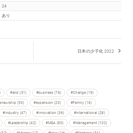
24
あり
日本の少子化 2022
)
#and (31)
#business (76)
#Change (19)
eneurship (50)
#expansion (20)
#Family (16)
#industry (47)
#innovation (36)
#international (28)
#Leadership (42)
#M&A (80)
#Management (102)