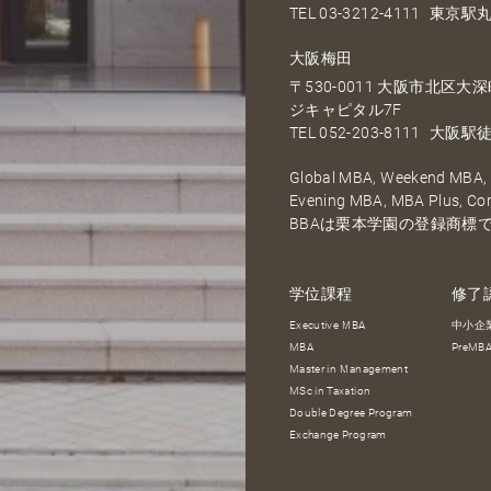
TEL
03-3212-4111
東京駅丸
大阪梅田
〒530-0011 大阪市北区
ジキャピタル7F
TEL
052-203-8111
大阪駅徒
Global MBA, Weekend MBA, F
Evening MBA, MBA Plus, C
BBAは栗本学園の登録商標
学位課程
修了
Executive MBA
中小企
MBA
PreM
Master in Management
MSc in Taxation
Double Degree Program
Exchange Program