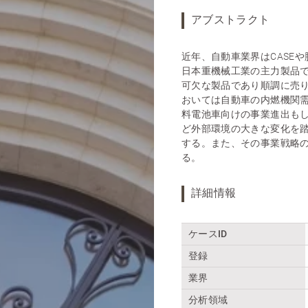
アブストラクト
近年、自動車業界はCASE
日本重機械工業の主力製品
可欠な製品であり順調に売り
おいては自動車の内燃機関
料電池車向けの事業進出もし
ど外部環境の大きな変化を
する。また、その事業戦略
る。
詳細情報
ケースID
登録
業界
分析領域