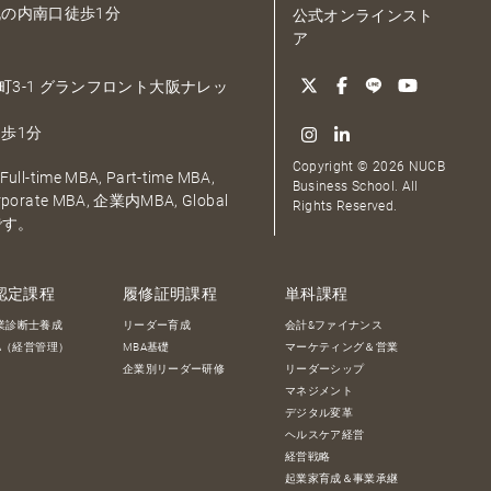
の内南口徒歩1分
公式オンラインスト
ア
大深町3-1 グランフロント大阪ナレッ
歩1分
Copyright © 2026 NUCB
ull-time MBA, Part-time MBA,
Business School. All
orporate MBA, 企業内MBA, Global
Rights Reserved.
です。
認定課程
履修証明課程
単科課程
業診断士養成
リーダー育成
会計&ファイナンス
BA（経営管理）
MBA基礎
マーケティング＆営業
企業別リーダー研修
リーダーシップ
マネジメント
デジタル変革
ヘルスケア経営
経営戦略
起業家育成＆事業承継