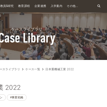
&
教員
研究
教育課程
企業連携
入学案内
その他...
ケースライブラリ
Case Library
ースライブラリ
ケース一覧
日本重機械工業 2022
2022
ン
#事業戦略