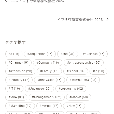
エストレイヤ製薬株式会社 2024
イワサワ商事株式会社 2023
タグで探す
#& (16)
#Acquisition (26)
#and (31)
#business (76)
#Change (19)
#Company (16)
#entrepreneurship (50)
#expansion (20)
#Family (16)
#Global (34)
#in (18)
#industry (47)
#innovation (36)
#international (28)
#IT (16)
#Japanese (20)
#Leadership (42)
#M&A (80)
#Management (102)
#Market (60)
#Marketing (37)
#Merger (17)
#New (16)