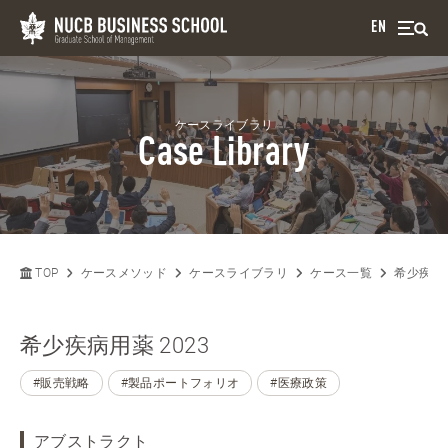
EN
ケースライブラリ
Case Library
TOP
ケースメソッド
ケースライブラリ
ケース一覧
希少疾病用
希少疾病用薬 2023
#販売戦略
#製品ポートフォリオ
#医療政策
アブストラクト