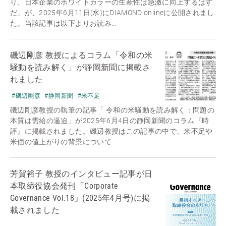
り、日本企業のホワイトカラーの生産性は急激に向上するはず
だ」が、2025年6月11日(水)にDIAMOND onlineに公開されまし
た。当該記事は以下よりお読み...
磯辺剛彦 教授によるコラム「令和の米
騒動を読み解く」が静岡新聞に掲載さ
れました
#磯辺剛彦
#静岡新聞
#米不足
磯辺剛彦教授の執筆の記事「 令和の米騒動を読み解く：問題の
本質は需給の逼迫」が2025年6月4日の静岡新聞のコラム『時
評』に掲載されました。磯辺教授はこの記事の中で、米不足や
米価の値上がりの背景について...
芳賀裕子 教授のインタビュー記事が日
本取締役協会発刊「Corporate
Governance Vol.18」(2025年4月号)に掲
載されました