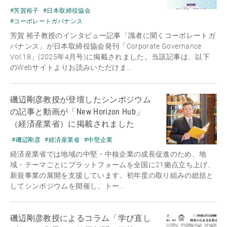
#芳賀裕子
#日本取締役協会
#コーポレートガバナンス
芳賀 裕子教授のインタビュー記事「識者に聞くコーポレートガ
バナンス」が日本取締役協会発刊「Corporate Governance
Vol.18」(2025年4月号)に掲載されました。当該記事は、以下
のWebサイトよりお読みいただけま...
磯辺剛彦教授が登壇したシンポジウム
の記事と動画が「New Horizon Hub」
（経済産業省）に掲載されました
#磯辺剛彦
#経済産業省
#中堅企業
経済産業省では地域の中堅・中核企業の成長促進のため、地
域・テーマごとにプラットフォームを全国に21拠点立ち上げ、
新規事業の展開を支援しています。初年度の取り組みの総括と
してシンポジウムを開催し、トー...
磯辺剛彦教授によるコラム「学び直し