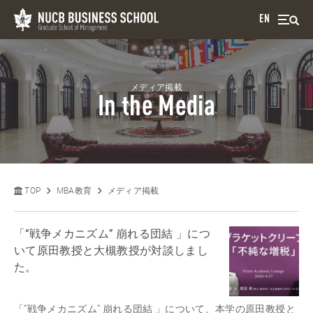
EN
メディア掲載
In the Media
TOP
MBA教育
メディア掲載
「“戦争メカニズム” 崩れる団結 」につ
いて原田教授と大槻教授が対談しまし
た。
「“戦争メカニズム” 崩れる団結 」について、本学の原田教授と