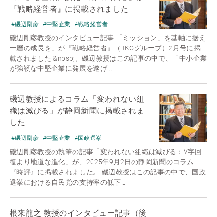
『戦略経営者』に掲載されました
#磯辺剛彦
#中堅企業
#戦略経営者
磯辺剛彦教授のインタビュー記事 「ミッション」を基軸に据え
一層の成長を」が『戦略経営者』（TKCグループ）2月号に掲
載されました &nbsp;。磯辺教授はこの記事の中で、「中小企業
が強靭な中堅企業に発展を遂げ...
磯辺教授によるコラム「変われない組
織は滅びる」が静岡新聞に掲載されま
した
#磯辺剛彦
#中堅企業
#国政選挙
磯辺剛彦教授の執筆の記事「変われない組織は滅びる：V字回
復より地道な進化」が、2025年9月2日の静岡新聞のコラム
『時評』に掲載されました。 磯辺教授はこの記事の中で、国政
選挙における自民党の支持率の低下...
根来龍之 教授のインタビュー記事（後