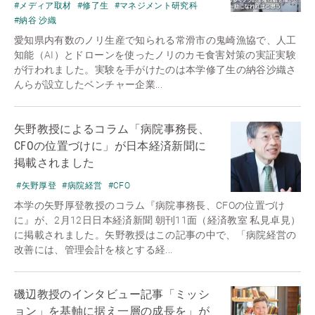
#メディア取材
#修了生
#マネジメント研究科
#納谷 沙織
愛知県内有数のノリ生産で知られる常滑市の鬼崎漁協で、人工
知能（AI）とドローンを使ったノリのカモ食害対策の実証実験
が行われました。実験を手がけたのは本学修了生の納谷沙織さ
んらが設立したベンチャー企業...
矢野教授によるコラム「病院事務長、
CFOの位置づけに」が日本経済新聞に
掲載されました
#矢野厚登
#病院経営
#CFO
本学の矢野厚登教授のコラム『病院事務長、CFOの位置づけ
に』が、2月12日日本経済新聞 朝刊11面（経済教室 私見卓見）
に掲載されました。矢野教授はこの記事の中で、「病院経営の
改善には、管理会計を核とする経...
磯辺教授のインタビュー記事「ミッシ
ョン」を基軸に据え一層の成長を」が