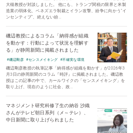
大槻教授が対談しました。 他にも、トランプ関税の限界と米製
造業の弱体化、ベネズエラ制裁とイラン攻撃、紛争に向かう“イ
ンセンティブ”、絶えない紛...
磯辺教授によるコラム「納得感が組織
を動かす：行動によって状況を理解す
る」が静岡新聞に掲載されました
#磯辺剛彦
#センスメイキング
#不確実な環境
磯辺剛彦教授の執筆記事「納得感が組織を動かす」が2026年3
月3日の静岡新聞のコラム『時評』に掲載されました。磯辺教
授はこの記事の中で、カールワイクの「センスメイキング」を
取り上げ、現在のように社会、政...
マネジメント研究科修了生の納谷 沙織
さんがテレビ朝日系列（メ～テレ）、
中日新聞に取り上げられました