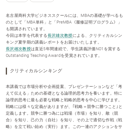
名古屋商科大学ビジネススクールには、MBAの基礎が学べるも
のとして「MBA単科」と「PreMBA《履修証明プログラム》」
も開講されています。
今回は本学を代表する
長沢雄次教授
による、クリティカルシン
キング夏学期の講義レポートをお届けいたします。
長沢雄次教授
は直近5年間連続で、学生講義評価NO1を賞する
Outstanding Teaching Awardを受賞されています。
クリティカルシンキング
本講義では市場分析や企画提案、プレゼンテーションなど「考
えて伝える」ための基礎となる論理的思考力を養います。特に
論理的思考に最も必要な戦略と戦略的思考を中心に学びます。
戦略には様々な定義がありますが、｢戦略＝競争に勝つこと｣と
定義します。競争に勝つ為には戦場（市場）を知り、敵（競
合）を知り、己の力（自社）を知り、その上で適切な作戦（戦
略）を立て戦い始め（実行）ます。この一連のアクションをサ