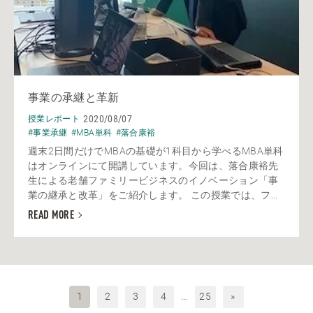
事業の承継と革新
2020/08/07
授業レポート
#事業承継
#MBA単科
#落合康裕
週末2日間だけでMBAの基礎が1科目から学べるMBA単科
はオンラインにて開講しています。今回は、落合康裕先
生による老舗ファミリービジネスのイノベーション「事
業の継承と改革」をご紹介します。 この授業では、フ...
READ MORE
1
2
3
4
…
25
»