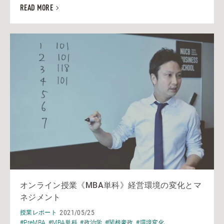
READ MORE
オンライン授業《MBA単科》経営環境の変化とマ
ネジメント
2021/05/25
授業レポート
#PreMBA
#MBA単科
#政治学
#関根豪政
#環境変化