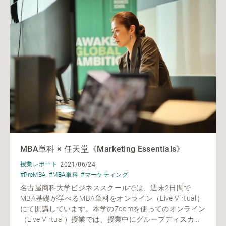
MBA単科 × 任天堂《Marketing Essentials》
2021/06/24
授業レポート
#PreMBA
#MBA単科
#マーケティング
名古屋商科大学ビジネススクールでは、週末2日間で
MBA基礎が学べるMBA単科をオンライン（Live Virtual）
にて開講しています。本学のZoomを使ってのオンライン
（Live Virtual）授業では、授業中にグループディスカ...