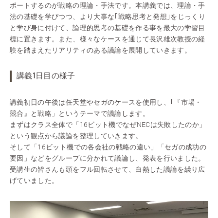
ポートするのが戦略の理論・手法です。本講義では、理論・手
法の基礎を学びつつ、より大事な｢戦略思考と発想｣をじっくり
と学び身に付けて、論理的思考の基礎を作る事を最大の学習目
標に置きます。また、様々なケースを通じて長沢雄次教授の経
験を踏まえたリアリティのある議論を展開していきます。
講義1日目の様子
講義初日の午後は任天堂やセガのケースを使用し、｢『市場・
競合』と戦略」というテーマで議論します。
まずはクラス全体で「16ビット機でなぜNECは失敗したのか」
という観点から議論を整理していきます。
そして「16ビット機での各会社の戦略の違い」「セガの成功の
要因」などをグループに分かれて議論し、発表を行いました。
受講生の皆さんも頭をフル回転させて、白熱した議論を繰り広
げていました。