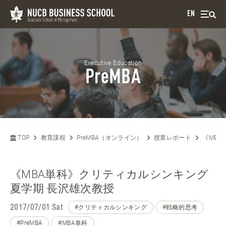
EN
Executive Education
PreMBA
TOP
教育課程
PreMBA（オンライン）
授業レポート
《MBA
《MBA単科》クリティカルシンキング
夏学期 長沢雄次教授
2017/07/01 Sat
#クリティカルシンキング
#戦略的思考
#PreMBA
#MBA単科