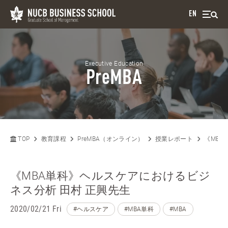
EN
Executive Education
PreMBA
TOP
教育課程
PreMBA（オンライン）
授業レポート
《MBA
《MBA単科》ヘルスケアにおけるビジ
ネス分析 田村 正興先生
2020/02/21 Fri
#ヘルスケア
#MBA単科
#MBA