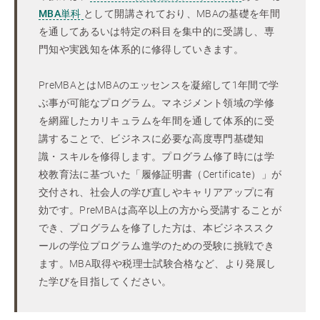
MBA単科
として開講されており、MBAの基礎を年間
を通してあるいは特定の科目を集中的に受講し、専
門知や実践知を体系的に修得していきます。
PreMBAとはMBAのエッセンスを凝縮して1年間で学
ぶ事が可能なプログラム。マネジメント領域の学修
を網羅したカリキュラムを年間を通して体系的に受
講することで、ビジネスに必要な高度専門基礎知
識・スキルを修得します。プログラム修了時には学
校教育法に基づいた「履修証明書（Certificate）」が
交付され、社会人の学び直しやキャリアアップに有
効です。PreMBAは高卒以上の方から受講することが
でき、プログラムを修了した方は、本ビジネススク
ールの学位プログラム進学のための受験に挑戦でき
ます。MBA取得や税理士試験合格など、より発展し
た学びを目指してください。