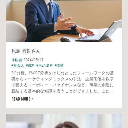
原島 秀哲さん
2024/05/17
体験談
#社会人
#週末
#MBA単科
#取材
3C分析、SWOT分析をはじめとしたフレームワークの基
礎からマーケティングミックスの手法、企業価値を数字
で捉えるコーポレートファイナンスなど、事業の創造に
直結する基本的な知識を養うことができました。また...
READ MORE