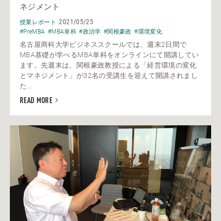
ネジメント
2021/05/25
授業レポート
#PreMBA
#MBA単科
#政治学
#関根豪政
#環境変化
名古屋商科大学ビジネススクールでは、週末2日間で
MBA基礎が学べるMBA単科をオンラインにて開講してい
ます。先週末は、関根豪政教授による「経営環境の変化
とマネジメント」が32名の受講生を迎えて開講されまし
た...
READ MORE