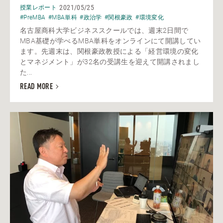
2021/05/25
授業レポート
#PreMBA
#MBA単科
#政治学
#関根豪政
#環境変化
名古屋商科大学ビジネススクールでは、週末2日間で
MBA基礎が学べるMBA単科をオンラインにて開講してい
ます。先週末は、関根豪政教授による「経営環境の変化
とマネジメント」が32名の受講生を迎えて開講されまし
た...
READ MORE