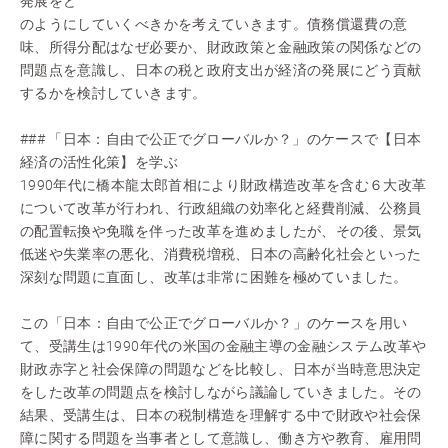
発展をど
のようにしていくべきかを考えていきます。債務償還費の意
味、所得分配はなぜ必要か、財政政策と金融政策の関係などの
問題点を意識し、日本の税と政府支出が経済の発展にどう貢献
するかを検討していきます。
### 「日本：自由で公正でグローバルか？」のケースで【日本
経済の活性化策】を学ぶ
1990年代に橋本龍太郎首相により財政構造改革を含む６大改革
について改革が行われ、行政組織の効率化と経費削減、公務員
の配置転換や免職を伴った改革を進めましたが、その後、景気
低迷や失業率の悪化、消費税増税、日本の高齢化社会といった
深刻な問題に直面し、改革は非常に困難を極めていました。
この「日本：自由で公正でグローバルか？」のケースを用い
て、受講生は1990年代の米国の金融主導の金融システム改革や
財政赤字と社会保障の問題などを比較し、日本が当時意思決定
をした改革の問題点を検討しながら議論していきました。その
結果、受講生は、日本の税制構造を理解する中で財政や社会保
障に関する問題を当事者として意識し、働き方や教育、雇用問