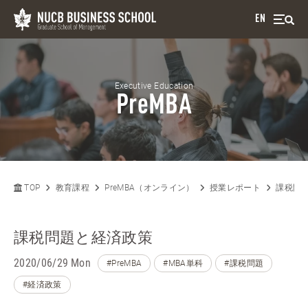
EN
Executive Education
PreMBA
TOP
教育課程
PreMBA（オンライン）
授業レポート
課税問
課税問題と経済政策
2020/06/29 Mon
#PreMBA
#MBA単科
#課税問題
#経済政策