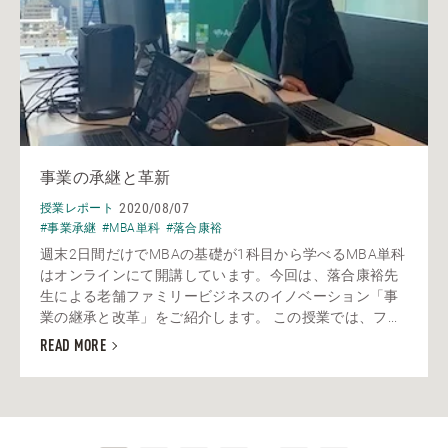
事業の承継と革新
2020/08/07
授業レポート
#事業承継
#MBA単科
#落合康裕
週末2日間だけでMBAの基礎が1科目から学べるMBA単科
はオンラインにて開講しています。今回は、落合康裕先
生による老舗ファミリービジネスのイノベーション「事
業の継承と改革」をご紹介します。 この授業では、フ...
READ MORE