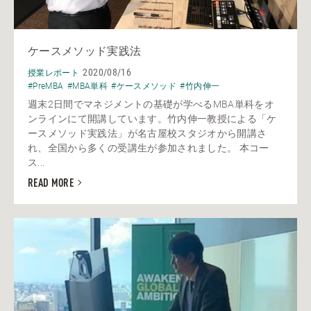
ケースメソッド実践法
2020/08/16
授業レポート
#PreMBA
#MBA単科
#ケースメソッド
#竹内伸一
週末2日間でマネジメントの基礎が学べるMBA単科をオ
ンラインにて開講しています。竹内伸一教授による「ケ
ースメソッド実践法」が名古屋校スタジオから開講さ
れ、全国から多くの受講生が参加されました。 本コー
ス...
READ MORE