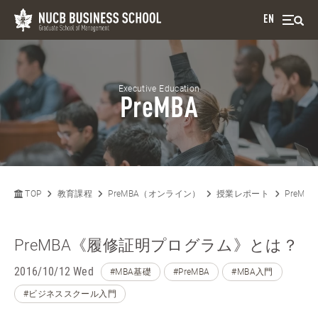
EN
Executive Education
PreMBA
TOP
教育課程
PreMBA（オンライン）
授業レポート
PreM
PreMBA《履修証明プログラム》とは？
2016/10/12 Wed
#MBA基礎
#PreMBA
#MBA入門
#ビジネススクール入門