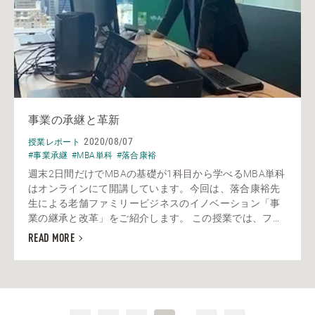
事業の承継と革新
2020/08/07
授業レポート
#事業承継
#MBA単科
#落合康裕
週末2日間だけでMBAの基礎が1科目から学べるMBA単科
はオンラインにて開講しています。今回は、落合康裕先
生による老舗ファミリービジネスのイノベーション「事
業の継承と改革」をご紹介します。 この授業では、フ...
READ MORE