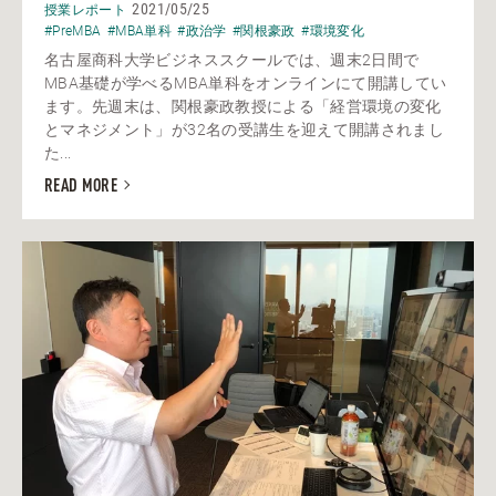
2021/05/25
授業レポート
#PreMBA
#MBA単科
#政治学
#関根豪政
#環境変化
名古屋商科大学ビジネススクールでは、週末2日間で
MBA基礎が学べるMBA単科をオンラインにて開講してい
ます。先週末は、関根豪政教授による「経営環境の変化
とマネジメント」が32名の受講生を迎えて開講されまし
た...
READ MORE