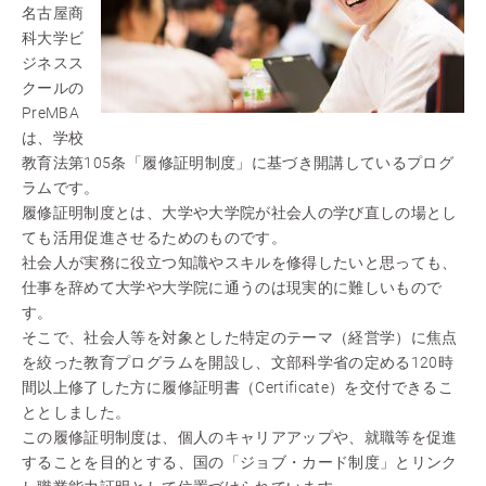
名古屋商
科大学ビ
ジネスス
クールの
PreMBA
は、学校
教育法第105条「履修証明制度」に基づき開講しているプログ
ラムです。
履修証明制度とは、大学や大学院が社会人の学び直しの場とし
ても活用促進させるためのものです。
社会人が実務に役立つ知識やスキルを修得したいと思っても、
仕事を辞めて大学や大学院に通うのは現実的に難しいもので
す。
そこで、社会人等を対象とした特定のテーマ（経営学）に焦点
を絞った教育プログラムを開設し、文部科学省の定める120時
間以上修了した方に履修証明書（Certificate）を交付できるこ
ととしました。
この履修証明制度は、個人のキャリアアップや、就職等を促進
することを目的とする、国の「ジョブ・カード制度」とリンク