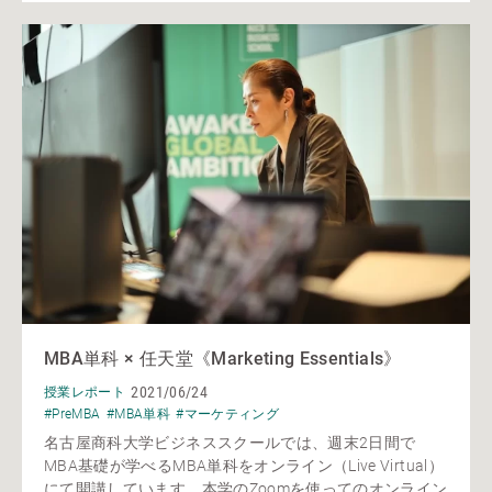
MBA単科 × 任天堂《Marketing Essentials》
2021/06/24
授業レポート
#PreMBA
#MBA単科
#マーケティング
名古屋商科大学ビジネススクールでは、週末2日間で
MBA基礎が学べるMBA単科をオンライン（Live Virtual）
にて開講しています。本学のZoomを使ってのオンライン