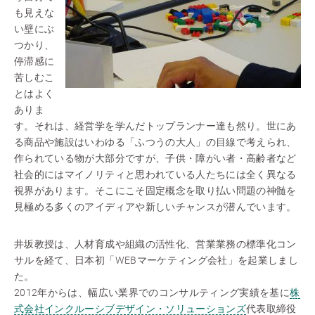
も見えな
い壁にぶ
つかり、
停滞感に
苦しむこ
とはよく
ありま
す。それは、経営学を学んだトップランナー達も然り。世にあ
る商品や施設はいわゆる「ふつうの大人」の目線で考えられ、
作られている物が大部分ですが、子供・障がい者・高齢者など
社会的にはマイノリティと思われている人たちには全く異なる
視界があります。そこにこそ固定概念を取り払い問題の神髄を
見極める多くのアイディアや新しいチャンスが潜んでいます。
井坂教授は、人材育成や組織の活性化、営業業務の標準化コン
サルを経て、日本初「WEBマーケティング会社」を起業しまし
た。
2012年からは、幅広い業界でのコンサルティング実績を基に
株
式会社インクルーシブデザイン・ソリューションズ
代表取締役