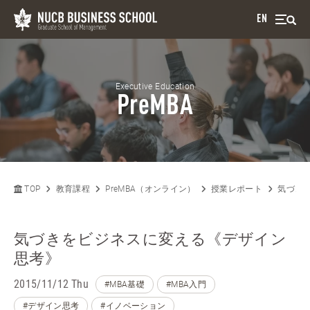
EN
Executive Education
PreMBA
TOP
教育課程
PreMBA（オンライン）
授業レポート
気づき
気づきをビジネスに変える《デザイン
思考》
2015/11/12 Thu
#MBA基礎
#MBA入門
#デザイン思考
#イノベーション