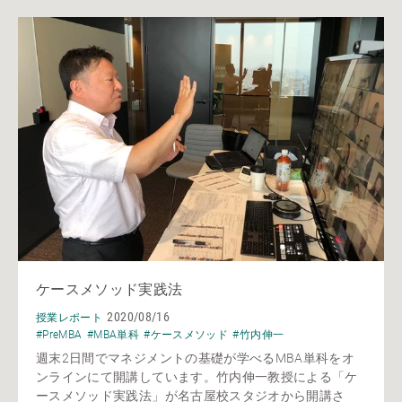
ケースメソッド実践法
2020/08/16
授業レポート
#PreMBA
#MBA単科
#ケースメソッド
#竹内伸一
週末2日間でマネジメントの基礎が学べるMBA単科をオ
ンラインにて開講しています。竹内伸一教授による「ケ
ースメソッド実践法」が名古屋校スタジオから開講さ