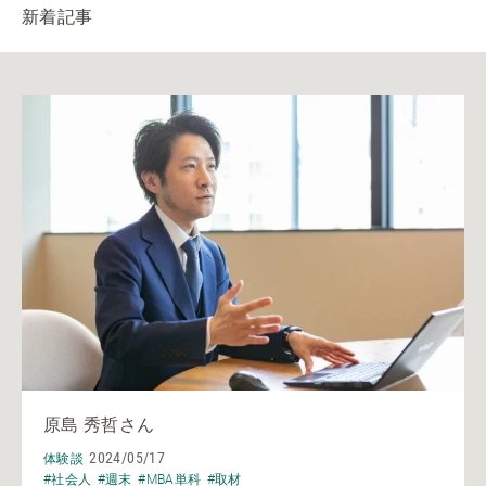
新着記事
原島 秀哲さん
2024/05/17
体験談
#社会人
#週末
#MBA単科
#取材