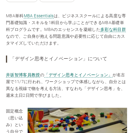
MBA単科
MBA Essentials
は、ビジネススクールによる高度な専
門基礎知識・スキルを1科目から学ぶことができるMBA基礎単
科プログラムです。MBAのエッセンスを凝縮した
多彩な科目群
なので、ご自身が抱える問題意識や必要性に応じて自由にカス
タマイズしていただけます。
「デザイン思考とイノベーション」について
井坂智博客員教授
の
「デザイン思考とイノベーション」
が名古
屋で11/7に行われ、ワークショップで体感しながら、自分とは
異なる視線で物を考える方法、すなわち「デザイン思考」を、
週末土日2日間で学びました。
固定概念
（思い込
み）とい
う自分で