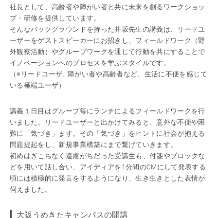
社長として、高齢者や障がい者と共に未来を創るワークショッ
プ・研修を提供しています。
そんなバックグラウンドを持った井坂先生の講義は、リードユ
ーザーをゲストスピーカーにお招きし、フィールドワーク（野
外観察活動）やグループワークを通じて行動を共にすることで
イノベーションへのプロセスを学ぶスタイルです。
（※リードユーザ...障がい者や高齢者など、生活に不便を感じて
いる極端ユーザ）
講義１日目はグループ毎にランチによるフィールドワークを行
いました。リードユーザーと出かけてみると、意外な不便や困
難に「気づき」ます。その「気づき」をヒントに社会が抱える
問題提起をし、新規事業構築にまで繋げていきます。
初めはぎこちなく遠慮がちだった受講生も、付箋やブロックな
どを用いて話し合い、アイディアを1分間のCMにして発表する
頃には積極的に発言をするようになり、生き生きとした表情が
伺えました。
大阪うめきたキャンパスの開講