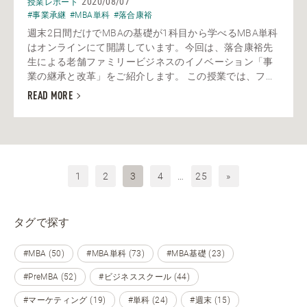
2020/08/07
授業レポート
#事業承継
#MBA単科
#落合康裕
週末2日間だけでMBAの基礎が1科目から学べるMBA単科
はオンラインにて開講しています。今回は、落合康裕先
生による老舗ファミリービジネスのイノベーション「事
業の継承と改革」をご紹介します。 この授業では、フ...
READ MORE
1
2
3
4
…
25
»
タグで探す
#MBA (50)
#MBA単科 (73)
#MBA基礎 (23)
#PreMBA (52)
#ビジネススクール (44)
#マーケティング (19)
#単科 (24)
#週末 (15)