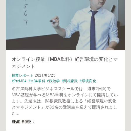
オンライン授業《MBA単科》経営環境の変化とマ
ネジメント
2021/05/25
授業レポート
#PreMBA
#MBA単科
#政治学
#関根豪政
#環境変化
名古屋商科大学ビジネススクールでは、週末2日間で
MBA基礎が学べるMBA単科をオンラインにて開講してい
ます。先週末は、関根豪政教授による「経営環境の変化
とマネジメント」が32名の受講生を迎えて開講されまし
た...
READ MORE