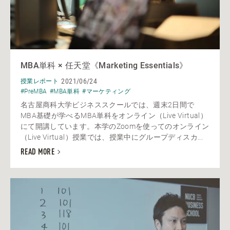
MBA単科 × 任天堂《Marketing Essentials》
2021/06/24
授業レポート
#PreMBA
#MBA単科
#マーケティング
名古屋商科大学ビジネススクールでは、週末2日間で
MBA基礎が学べるMBA単科をオンライン（Live Virtual）
にて開講しています。本学のZoomを使ってのオンライン
（Live Virtual）授業では、授業中にグループディスカ...
READ MORE