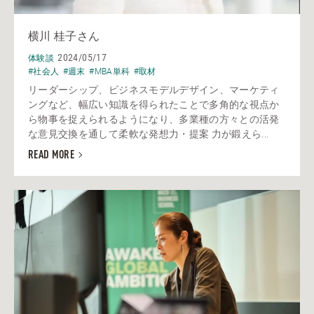
横川 桂子さん
2024/05/17
体験談
#社会人
#週末
#MBA単科
#取材
リーダーシップ、ビジネスモデルデザイン、マーケティ
ングなど、幅広い知識を得られたことで多角的な視点か
ら物事を捉えられるようになり、多業種の方々との活発
な意見交換を通して柔軟な発想力・提案 力が鍛えら...
READ MORE