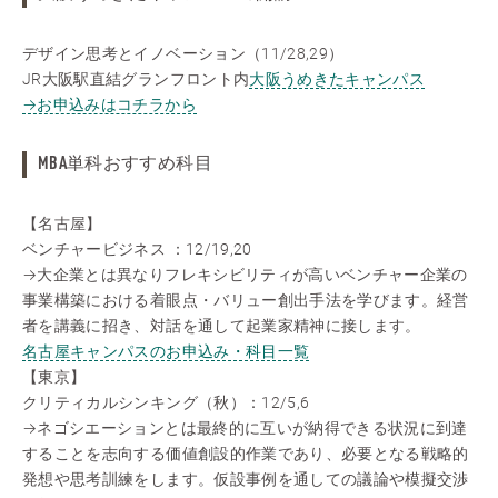
デザイン思考とイノベーション（11/28,29）
JR大阪駅直結グランフロント内
大阪うめきたキャンパス
→お申込みはコチラから
MBA単科おすすめ科目
【名古屋】
ベンチャービジネス ：12/19,20
→大企業とは異なりフレキシビリティが高いベンチャー企業の
事業構築における着眼点・バリュー創出手法を学びます。経営
者を講義に招き、対話を通して起業家精神に接します。
名古屋キャンパスのお申込み・科目一覧
【東京】
クリティカルシンキング（秋）：12/5,6
→ネゴシエーションとは最終的に互いが納得できる状況に到達
することを志向する価値創設的作業であり、必要となる戦略的
発想や思考訓練をします。仮設事例を通しての議論や模擬交渉