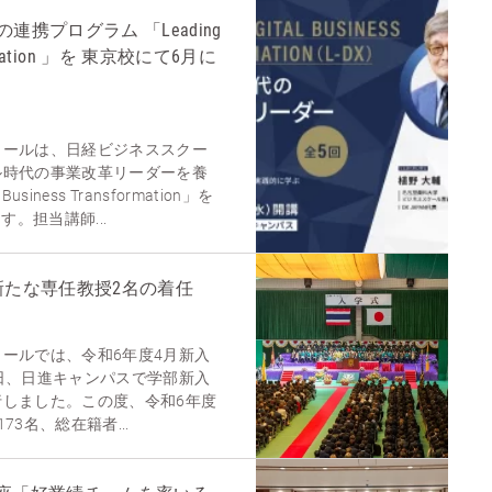
携プログラム 「Leading
nsformation 」を 東京校にて6月に
クールは、日経ビジネススクー
ル時代の事業改革リーダーを養
Business Transformation」を
す。担当講師...
新たな専任教授2名の着任
ールでは、令和6年度4月新入
日、日進キャンパスで学部新入
しました。この度、令和6年度
3名、総在籍者...