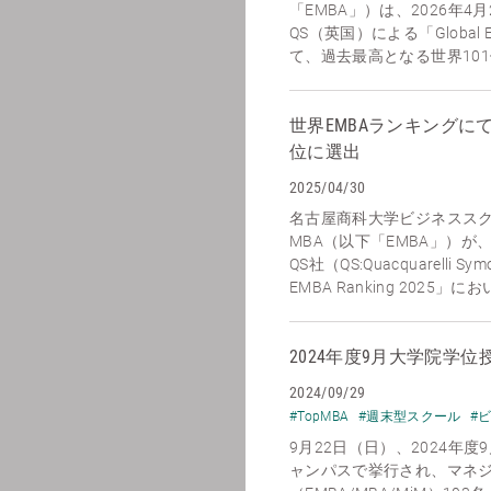
「EMBA」）は、2026年
QS（英国）による「Global E
て、過去最高となる世界101位
世界EMBAランキングに
位に選出
2025/04/30
名古屋商科大学ビジネススクール
MBA（以下「EMBA」）が、
QS社（QS:Quacquarelli S
EMBA Ranking 2025」
2024年度9月大学院学
2024/09/29
#TopMBA
#週末型スクール
#
9月22日（日）、2024年
ャンパスで挙行され、マネ