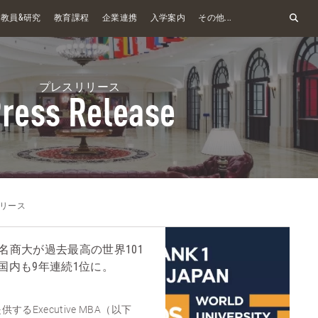
&
教員
研究
教育課程
企業連携
入学案内
その他...
プレスリリース
ress Release
リース
て 名商大が過去最高の世界101
国内も9年連続1位に。
るExecutive MBA（以下