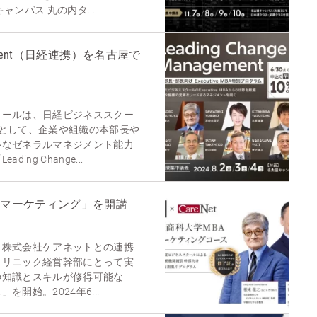
ンパス 丸の内タ...
nagement（日経連携）を名古屋で
クールは、日経ビジネススクー
として、企業や組織の本部長や
ルなゼネラルマネジメント能力
ng Change...
療マーケティング」を開講
、株式会社ケアネットとの連携
クリニック経営幹部にとって実
の知識とスキルが修得可能な
開始。2024年6...