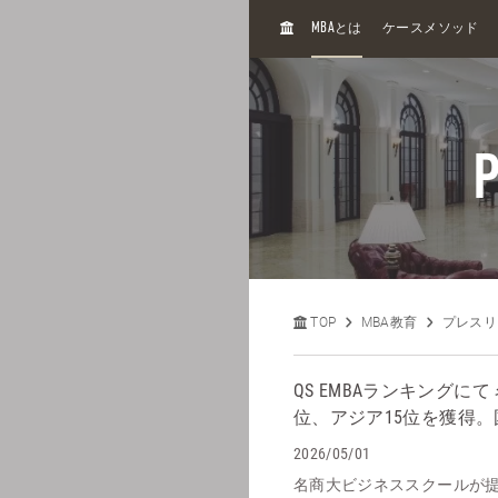
H
MBA
とは
ケースメソッド
O
M
E
P
TOP
MBA教育
プレスリ
QS EMBAランキングに
位、アジア15位を獲得。
2026/05/01
名商大ビジネススクールが提供す