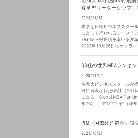
名商大BS×日経BS 特
変革型リーダーシップ」
2023/11/17
本学と日経ビジネススクー
によって行われるコース「Leading
Teams〜好業績を率いる
2023年10月26日のオンラ
QS社の世界MBAランキン
2023/11/04
名商大ビジネススクールが提供
日に発表されたQS社（QS:Quacq
による「Global MBA Ran
年2位）、アジア19位（昨年2
PIM（国際経営協会）設
2023/10/25