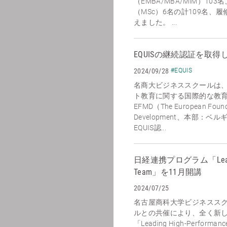
（EMBA/MBA/MiM）1
（MSc）6名の計109名、
えました。 ...
EQUISの継続認証を取得
2024/09/28
#EQUIS
名商大ビジネススクールは、2
ト教育に関する国際的な教
EFMD（The European Found
Development、本部：
EQUIS認...
日経連携プログラム「Leading 
Team」を11月開講
2024/07/25
名古屋商科大学ビジネスス
ルとの共催により、全く新
「Leading High-Perfor