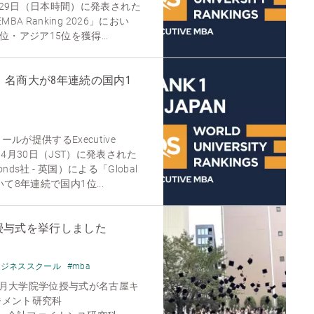
4月29日（日本時間）に発表された
MBA Ranking 2026」におい
・アジア15位を獲得...
て 名商大が8年連続の国内1
が提供するExecutive
4月30日（JST）に発表された
ymonds社 - 英国）による「Global
において8年連続で国内1位...
位授与式を挙行しました
ビジネススクール
#mba
度9月大学院学位授与式が名古屋キ
ジメント研究科