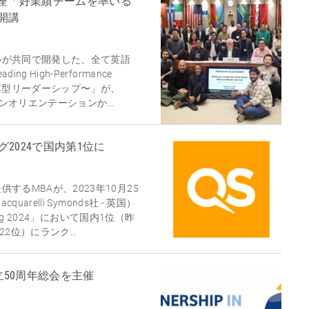
別講座「好業績チームを率いる
開講
ルが共同で開発した、全て英語
 High-Performance
変革型リーダーシップ〜」が、
インオリエンテーションか...
グ2024で国内第1位に
するMBAが、2023年10月25
uarelli Symonds社 - 英国）
king 2024」において国内1位（昨
2位）にランク...
立50周年総会を主催