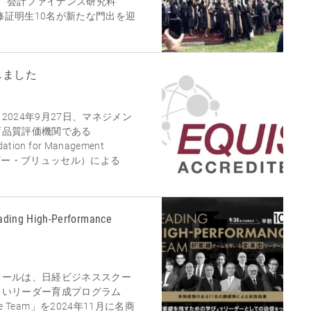
03名、会計ファイナンス研究科
履修証明生10名が新たな門出を迎
しました
024年9月27日、マネジメン
育品質評価機関である
ation for Management
ベルギー・ブリュッセル）による
High-Performance
クールは、日経ビジネススクー
しいリーダー育成プログラム
mance Team」を2024年11月に名商