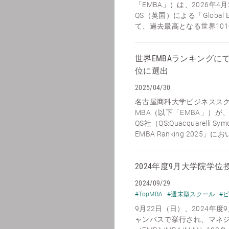
「EMBA」）は、2026年
QS（英国）による「Global E
て、過去最高となる世界101位
世界EMBAランキングに
位に選出
2025/04/30
名古屋商科大学ビジネススクール
MBA（以下「EMBA」）が、
QS社（QS:Quacquarelli S
EMBA Ranking 2025」
2024年度9月大学院学
2024/09/29
#TopMBA
#週末型スクール
#
9月22日（日）、2024年
ャンパスで挙行され、マネ