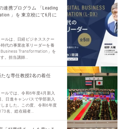
携プログラム 「Leading
nsformation 」を 東京校にて6月に
クールは、日経ビジネススクー
ル時代の事業改革リーダーを養
Business Transformation」を
す。担当講師...
新たな専任教授2名の着任
ールでは、令和6年度4月新入
日、日進キャンパスで学部新入
しました。この度、令和6年度
3名、総在籍者...