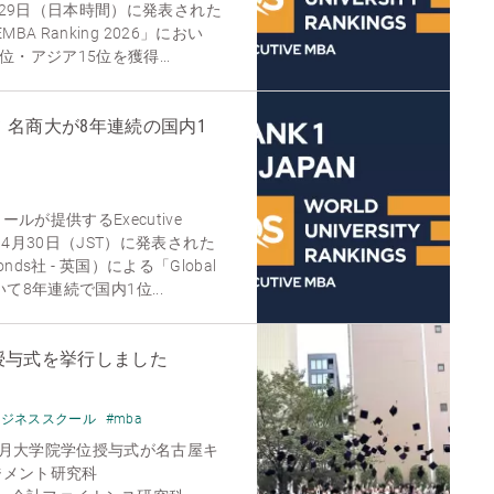
4月29日（日本時間）に発表された
MBA Ranking 2026」におい
・アジア15位を獲得...
て 名商大が8年連続の国内1
が提供するExecutive
4月30日（JST）に発表された
ymonds社 - 英国）による「Global
において8年連続で国内1位...
位授与式を挙行しました
ビジネススクール
#mba
度9月大学院学位授与式が名古屋キ
ジメント研究科