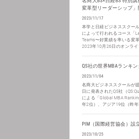
名商大BS×日経BS 特
変革型リーダーシップ」
2023/11/17
本学と日経ビジネススクー
によって行われるコース「Leading
Teams〜好業績を率いる
2023年10月26日のオンラ
QS社の世界MBAランキン
2023/11/04
名商大ビジネススクールが提供
日に発表されたQS社（QS:Quacq
による「Global MBA Ran
年2位）、アジア19位（昨年2
PIM（国際経営協会）設
2023/10/25