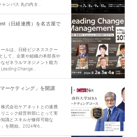
ンパス 丸の内タ...
nagement（日経連携）を名古屋で
クールは、日経ビジネススクー
として、企業や組織の本部長や
ルなゼネラルマネジメント能力
ng Change...
療マーケティング」を開講
、株式会社ケアネットとの連携
クリニック経営幹部にとって実
の知識とスキルが修得可能な
開始。2024年6...