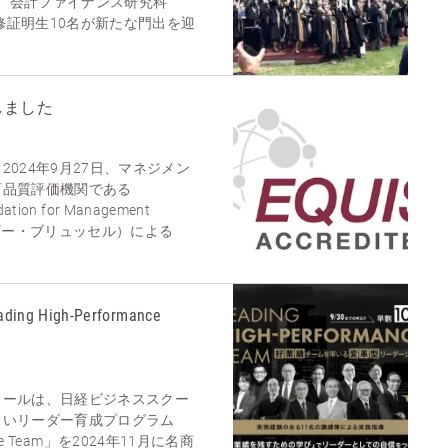
03名、会計ファイナンス研究科
履修証明生10名が新たな門出を迎
しました
024年9月27日、マネジメン
育品質評価機関である
ation for Management
ベルギー・ブリュッセル）による
High-Performance
クールは、日経ビジネススクー
しいリーダー育成プログラム
mance Team」を2024年11月に名商