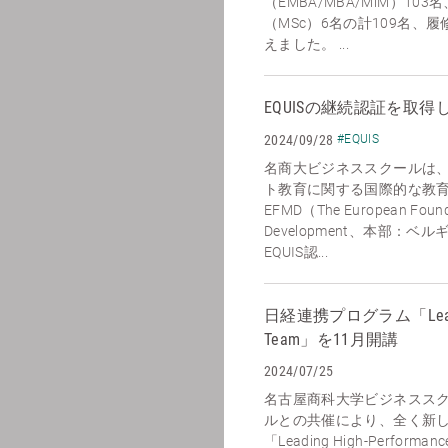
（EMBA/MBA/MiM）1
（MSc）6名の計109名、
えました。 ...
EQUISの継続認証を取得
2024/09/28
#EQUIS
名商大ビジネススクールは、2
ト教育に関する国際的な教
EFMD（The European Found
Development、本部：
EQUIS認...
日経連携プログラム「Leading 
Team」を11月開講
2024/07/25
名古屋商科大学ビジネスス
ルとの共催により、全く新
「Leading High-Perfor