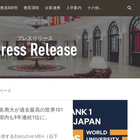
&
教員
研究
教育課程
企業連携
入学案内
その他...
プレスリリース
ress Release
リース
て 名商大が過去最高の世界101
国内も9年連続1位に。
るExecutive MBA（以下