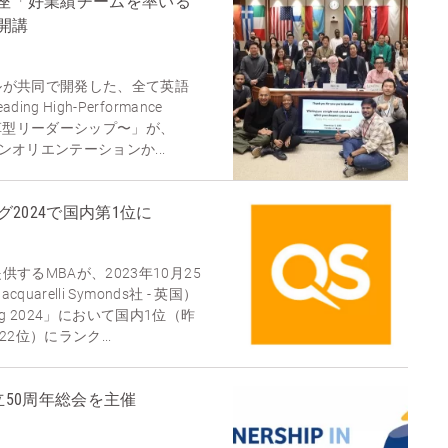
別講座「好業績チームを率いる
開講
ルが共同で開発した、全て英語
 High-Performance
変革型リーダーシップ〜」が、
インオリエンテーションか...
グ2024で国内第1位に
するMBAが、2023年10月25
uarelli Symonds社 - 英国）
king 2024」において国内1位（昨
2位）にランク...
立50周年総会を主催