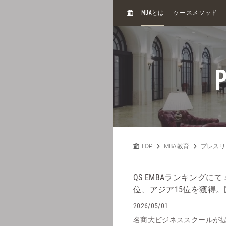
H
MBA
とは
ケースメソッド
O
M
E
P
TOP
MBA教育
プレスリ
QS EMBAランキングに
位、アジア15位を獲得。
2026/05/01
名商大ビジネススクールが提供す