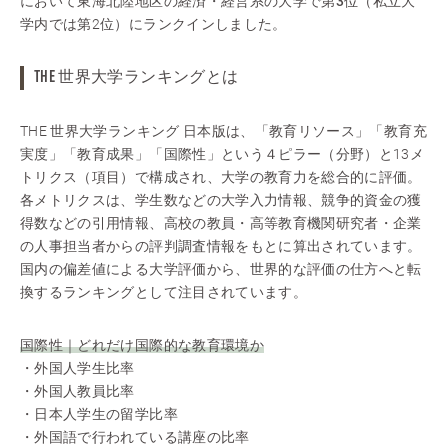
において東海北陸地区の経済・経営系の大学で
第3位
（私立大
学内では第2位）にランクインしました。
THE 世界大学ランキングとは
THE 世界大学ランキング 日本版は、「教育リソース」「教育充
実度」「教育成果」「国際性」という４ピラー（分野）と13メ
トリクス（項目）で構成され、大学の教育力を総合的に評価。
各メトリクスは、学生数などの大学入力情報、競争的資金の獲
得数などの引用情報、高校の教員・高等教育機関研究者・企業
の人事担当者からの評判調査情報をもとに算出されています。
国内の偏差値による大学評価から、世界的な評価の仕方へと転
換するランキングとして注目されています。
国際性｜どれだけ国際的な教育環境か
・外国人学生比率
・外国人教員比率
・日本人学生の留学比率
・外国語で行われている講座の比率