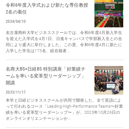
令和6年度入学式および新たな専任教授
2名の着任
2024/04/10
名古屋商科大学ビジネススクールでは、令和6年度4月新入学生
を迎えた入学式を4月1日、日進キャンパスで学部新入生との合
同により盛大に挙行しました。この度、令和6年度4月に新たに
入学した学生は173名、総在籍者...
名商大BS×日経BS 特別講座「好業績チ
ームを率いる変革型リーダーシップ」
開講
2023/11/17
本学と日経ビジネススクールが共同で開発した、全て英語によ
って行われるコース「Leading High-Performance Teams〜好業
績を率いる変革型リーダーシップ〜」が、2023年10月26日の
オンラインオリエンテーションか...