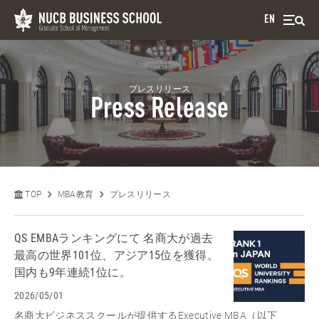
EN
プレスリリース
Press Release
TOP
MBA教育
プレスリリース
QS EMBAランキングにて 名商大が過去
最高の世界101位、アジア15位を獲得。
国内も9年連続1位に。
2026/05/01
名商大ビジネススクールが提供するExecutive MBA（以下